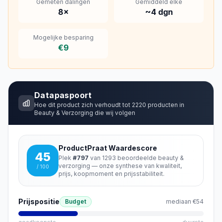
Gemeten dalingen
Gemiddeld elke
8
×
~
4
dgn
Mogelijke besparing
€9
Datapaspoort
Hoe dit product zich verhoudt tot
2220
producten in
Beauty & Verzorging
die wij volgen
ProductPraat Waardescore
45
Plek
#
797
van
1293
beoordeelde
beauty &
verzorging
— onze synthese van kwaliteit,
/ 100
prijs, koopmoment en prijsstabiliteit.
Prijspositie
Budget
mediaan
€54