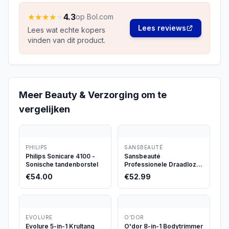
★
★
★
★
★
4.3
op Bol.com
Lees reviews
Lees wat echte kopers
vinden van dit product.
Meer
Beauty & Verzorging
om te
vergelijken
PHILIPS
SANSBEAUTÉ
Philips Sonicare 4100 -
Sansbeauté
Sonische tandenborstel
Professionele Draadloze
Tondeuse
€
54.00
€
52.99
EVOLURE
O’DOR
Evolure 5-in-1 Krultang
O'dor 8-in-1 Bodytrimmer