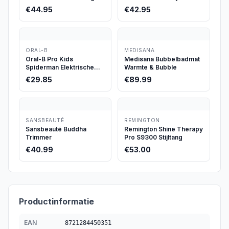
€
44.95
€
42.95
ORAL-B
MEDISANA
Oral-B Pro Kids
Medisana Bubbelbadmat
Spiderman Elektrische
Warmte & Bubble
Tandenborstel + Reisetui
€
29.85
€
89.99
SANSBEAUTÉ
REMINGTON
Sansbeauté Buddha
Remington Shine Therapy
Trimmer
Pro S9300 Stijltang
€
40.99
€
53.00
Productinformatie
EAN
8721284450351