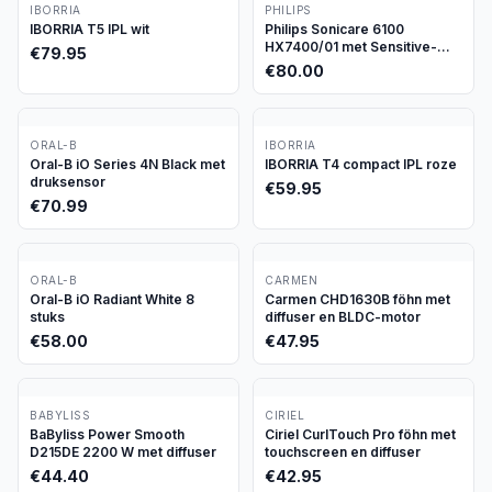
IBORRIA
PHILIPS
IBORRIA T5 IPL wit
Philips Sonicare 6100
HX7400/01 met Sensitive-
€
79.95
stand
€
80.00
ORAL-B
IBORRIA
Oral-B iO Series 4N Black met
IBORRIA T4 compact IPL roze
druksensor
€
59.95
€
70.99
ORAL-B
CARMEN
Oral-B iO Radiant White 8
Carmen CHD1630B föhn met
stuks
diffuser en BLDC-motor
€
58.00
€
47.95
BABYLISS
CIRIEL
BaByliss Power Smooth
Ciriel CurlTouch Pro föhn met
D215DE 2200 W met diffuser
touchscreen en diffuser
€
44.40
€
42.95