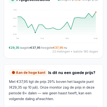
€
39
€
35
€
32
€
28
5 jul.
12 jul.
19 jul.
6 aug.
€29,35
laagste
€37,95
hoogste
€37,95
nu
23
metingen • laatste 180 dagen
Is dit nu een goede prijs?
🟠 Aan de hoge kant
Met €37,95 ligt de prijs 29% boven het laagste punt
(€29,35 op 10 juli). Onze monitor zag de prijs in deze
periode 8× dalen — wie geen haast heeft, kan een
volgende daling afwachten.