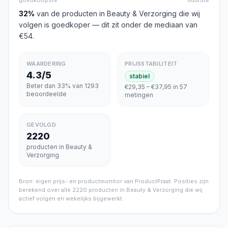
goedkoopste
duurste
32
%
van de producten in
Beauty & Verzorging
die wij
volgen is goedkoper
— dit zit onder de mediaan van
€54
.
WAARDERING
PRIJSSTABILITEIT
4.3/5
stabiel
Beter dan 33% van 1293
€29,35 – €37,95 in 57
beoordeelde
metingen
GEVOLGD
2220
producten in Beauty &
Verzorging
Bron: eigen prijs- en productmonitor van ProductPraat. Posities zijn
berekend over alle
2220
producten in
Beauty & Verzorging
die wij
actief volgen en wekelijks bijgewerkt.