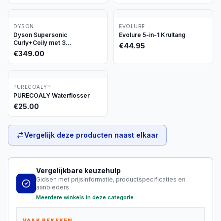
DYSON
EVOLURE
Dyson Supersonic
Evolure 5-in-1 Krultang
Curly+Coily met 3
€
44.95
opzetstukken
€
349.00
PURECOALY™
PURECOALY Waterflosser
€
25.00
Vergelijk deze producten naast elkaar
Vergelijkbare keuzehulp
Gidsen met prijsinformatie, productspecificaties en
aanbieders
Meerdere winkels in deze categorie
VAAK BEKEKEN