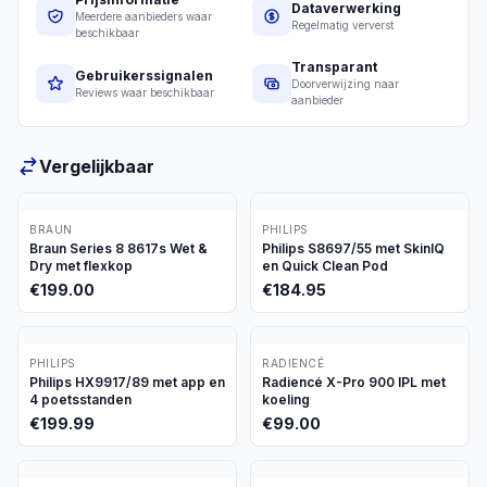
Dataverwerking
Meerdere aanbieders waar
Regelmatig ververst
beschikbaar
Transparant
Gebruikerssignalen
Doorverwijzing naar
Reviews waar beschikbaar
aanbieder
Vergelijkbaar
BRAUN
PHILIPS
Braun Series 8 8617s Wet &
Philips S8697/55 met SkinIQ
Dry met flexkop
en Quick Clean Pod
€
199.00
€
184.95
PHILIPS
RADIENCÉ
Philips HX9917/89 met app en
Radiencé X-Pro 900 IPL met
4 poetsstanden
koeling
€
199.99
€
99.00