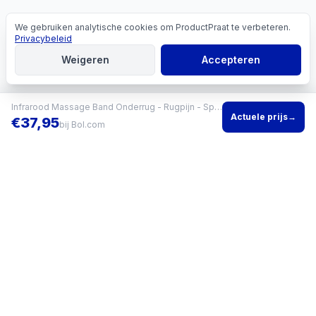
We gebruiken analytische cookies om ProductPraat te verbeteren.
Cookies
Privacybeleid
Weigeren
Accepteren
Infrarood Massage Band Onderrug - Rugpijn - Spieren & Gewrichten - Pijnverlichting - Warmteband - Elektrisch Rug Massage Apparaat
Actuele prijs
→
€
37,95
bij
Bol.com
Vind het beste product voor jouw situatie en vergelijk direct
actuele prijzen bij meerdere winkels.
KVK
96200960
•
Writgo Media VOF