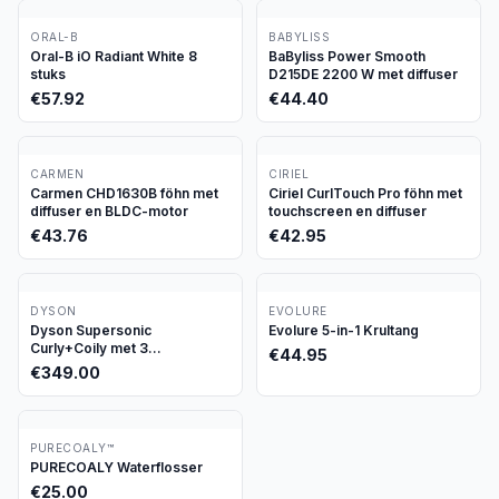
ORAL-B
BABYLISS
Oral-B iO Radiant White 8
BaByliss Power Smooth
stuks
D215DE 2200 W met diffuser
€
57.92
€
44.40
CARMEN
CIRIEL
Carmen CHD1630B föhn met
Ciriel CurlTouch Pro föhn met
diffuser en BLDC-motor
touchscreen en diffuser
€
43.76
€
42.95
DYSON
EVOLURE
Dyson Supersonic
Evolure 5-in-1 Krultang
Curly+Coily met 3
€
44.95
opzetstukken
€
349.00
PURECOALY™
PURECOALY Waterflosser
€
25.00