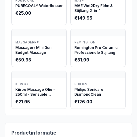
PURECOALY™
MAE®
PURECOALY Waterflosser
MAE Wet2Dry Föhn &
Stijltang 2-in-1
€
25.00
€
149.95
MASSAGERR®
REMINGTON
Massagerr Mini Gun -
Remington Pro Ceramic -
Budget Massage
Professionele Stijltang
€
59.95
€
31.99
KIIROO
PHILIPS
Kiiroo Massage Olie -
Philips Sonicare
250ml - Sensuele
DiamondClean
Massageolie voor Intiem
€
21.95
€
126.00
Gebruik - Honey Milk -
Vegan & Verzorgend
Productinformatie