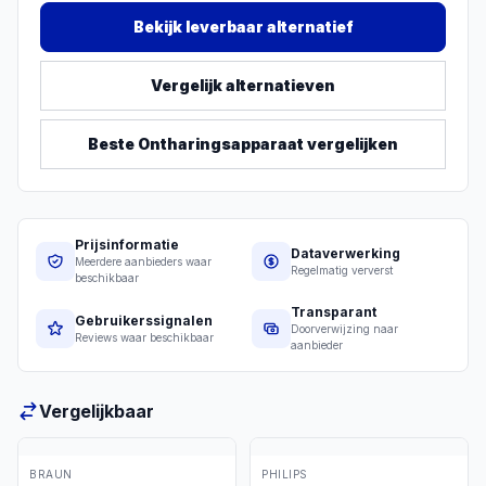
Bekijk leverbaar alternatief
Vergelijk alternatieven
Beste
Ontharingsapparaat
vergelijken
Prijsinformatie
Dataverwerking
Meerdere aanbieders waar
Regelmatig ververst
beschikbaar
Transparant
Gebruikerssignalen
Doorverwijzing naar
Reviews waar beschikbaar
aanbieder
Vergelijkbaar
BRAUN
PHILIPS