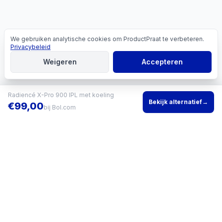
We gebruiken analytische cookies om ProductPraat te verbeteren.
Cookies
Privacybeleid
Weigeren
Accepteren
Radiencé X-Pro 900 IPL met koeling
Bekijk alternatief
→
€
99,00
bij
Bol.com
Vind het beste product voor jouw situatie en vergelijk direct
actuele prijzen bij meerdere winkels.