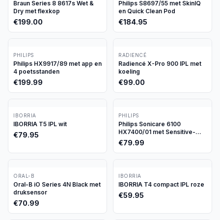
Braun Series 8 8617s Wet &
Philips S8697/55 met SkinIQ
Dry met flexkop
en Quick Clean Pod
€
199.00
€
184.95
PHILIPS
RADIENCÉ
Philips HX9917/89 met app en
Radiencé X-Pro 900 IPL met
4 poetsstanden
koeling
€
199.99
€
99.00
IBORRIA
PHILIPS
IBORRIA T5 IPL wit
Philips Sonicare 6100
HX7400/01 met Sensitive-
€
79.95
stand
€
79.99
ORAL-B
IBORRIA
Oral-B iO Series 4N Black met
IBORRIA T4 compact IPL roze
druksensor
€
59.95
€
70.99