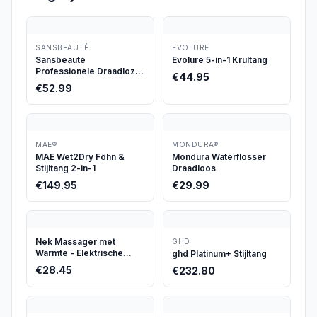
SANSBEAUTÉ
EVOLURE
Sansbeauté
Evolure 5-in-1 Krultang
Professionele Draadloze
€
44.95
Tondeuse
€
52.99
MAE®
MONDURA®
MAE Wet2Dry Föhn &
Mondura Waterflosser
Stijltang 2-in-1
Draadloos
€
149.95
€
29.99
Nek Massager met
GHD
Warmte - Elektrische
ghd Platinum+ Stijltang
Pulse Nek Massage -
€
28.45
€
232.80
Draadloze Nekologie
Intelligente Massager -
Elektrisch Nekmassage
Apparaat - Infrarood -