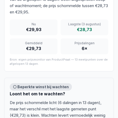
of wachtmoment; de prijs schommelde tussen €28,73
en €29,95.
Nu
Laagste
(3 augustus)
€29,93
€28,73
Gemiddeld
Prijsdalingen
€29,73
6
×
Bron: eigen prijsmonitor van ProductPraat —
13
meetpunten over de
afgelopen
13 dagen
.
⚪ Beperkte winst bij wachten
Loont het om te wachten?
De prijs schommelde licht (6 dalingen in 13 dagen),
maar het verschil met het laagste gemeten punt
(€28,73) is klein. Wachten levert vermoedelijk weinig