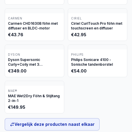
CARMEN
CIRIEL
Carmen CHD1630B föhn met
Ciriel CurlTouch Pro föhn met
diffuser en BLDC-motor
touchscreen en diffuser
€
43.76
€
42.95
DYSON
PHILIPS
Dyson Supersonic
Philips Sonicare 4100 -
Curly+Coily met 3
Sonische tandenborstel
opzetstukken
€
349.00
€
54.00
MAE®
MAE Wet2Dry Föhn & Stijltang
2-in-1
€
149.95
Vergelijk deze producten naast elkaar