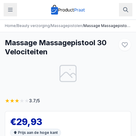
Home
/
Beauty verzorging
/
Massagepistolen
/
Massage Massagepistool 30 Velociteiten
Massage Massagepistool 30
Velociteiten
★
★
★
★
★
3.7
/5
€
29,93
⬆ Prijs aan de hoge kant