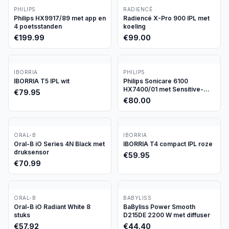
PHILIPS
RADIENCÉ
Philips HX9917/89 met app en
Radiencé X-Pro 900 IPL met
4 poetsstanden
koeling
€
199.99
€
99.00
IBORRIA
PHILIPS
IBORRIA T5 IPL wit
Philips Sonicare 6100
HX7400/01 met Sensitive-
€
79.95
stand
€
80.00
ORAL-B
IBORRIA
Oral-B iO Series 4N Black met
IBORRIA T4 compact IPL roze
druksensor
€
59.95
€
70.99
ORAL-B
BABYLISS
Oral-B iO Radiant White 8
BaByliss Power Smooth
stuks
D215DE 2200 W met diffuser
€
57.92
€
44.40