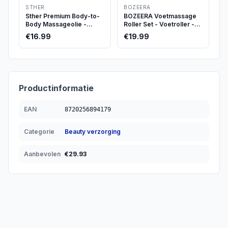
Nek en Schouder
STHER
BOZEERA
Massage apparaat - wit
Sther Premium Body-to-
BOZEERA Voetmassage
Body Massageolie -
Roller Set - Voetroller -
250ml - Extreme Gladheid
Spiky Massageballen -
€
16.99
€
19.99
- Hypoallergeen -
Massage Bal -
Onbeperkt Glijvermogen
Triggerpoint Bal - Plantar
- Puur & Transparant
Fasciitis - Massageroller
Set (3 stuks) - Inclusief
Video Poster & Tas
Productinformatie
EAN
8720256894179
Categorie
Beauty verzorging
Aanbevolen
€
29.93