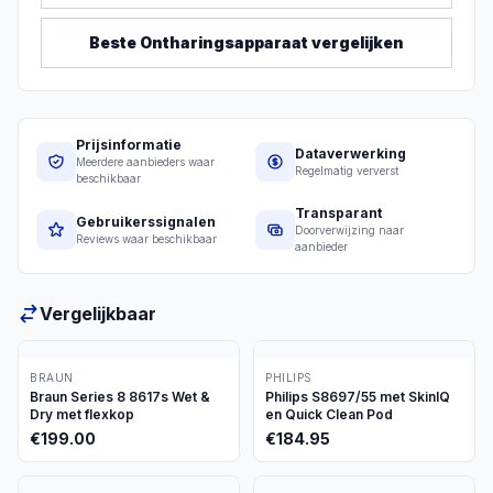
Beste
Ontharingsapparaat
vergelijken
Prijsinformatie
Dataverwerking
Meerdere aanbieders waar
Regelmatig ververst
beschikbaar
Transparant
Gebruikerssignalen
Doorverwijzing naar
Reviews waar beschikbaar
aanbieder
Vergelijkbaar
BRAUN
PHILIPS
Braun Series 8 8617s Wet &
Philips S8697/55 met SkinIQ
Dry met flexkop
en Quick Clean Pod
€
199.00
€
184.95