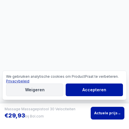
We gebruiken analytische cookies om ProductPraat te verbeteren.
Cookies
Privacybeleid
Weigeren
Accepteren
Massage Massagepistool 30 Velociteiten
Actuele prijs
→
€
29,93
bij
Bol.com