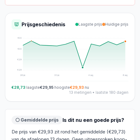
Prijsgeschiedenis
Laagste prijs
Huidige prijs
€
30
€
30
€
29
€
29
26 jul.
30 jul.
4 aug.
8 aug.
€28,73
laagste
€29,95
hoogste
€29,93
nu
13
metingen • laatste 180 dagen
Is dit nu een goede prijs?
⚪ Gemiddelde prijs
De prijs van €29,93 zit rond het gemiddelde (€29,73)
van de afgelopen 13 dagen. Geen uitgesproken koop-