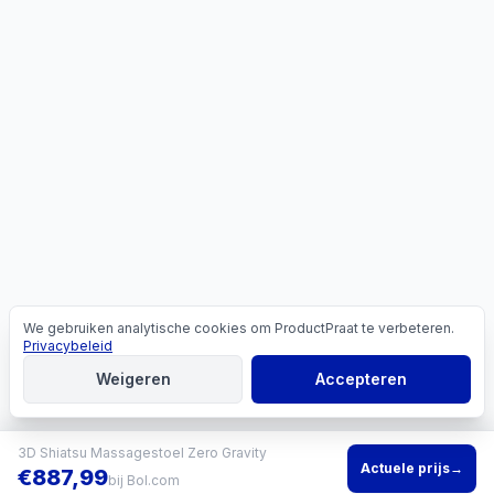
We gebruiken analytische cookies om ProductPraat te verbeteren.
Cookies
Privacybeleid
Weigeren
Accepteren
3D Shiatsu Massagestoel Zero Gravity
Actuele prijs
→
€
887,99
bij
Bol.com