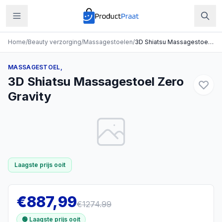
Home
/
Beauty verzorging
/
Massagestoelen
/
3D Shiatsu Massagestoel Zero Gravity
MASSAGESTOEL,
3D Shiatsu Massagestoel Zero
Gravity
Laagste prijs ooit
€
887,99
€
1274.99
🟢 Laagste prijs ooit