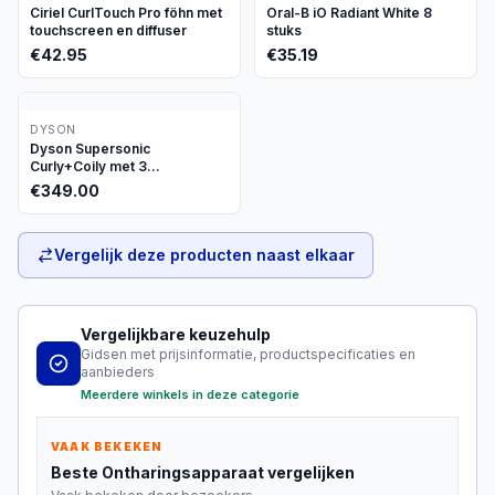
Ciriel CurlTouch Pro föhn met
Oral-B iO Radiant White 8
touchscreen en diffuser
stuks
€
42.95
€
35.19
DYSON
Dyson Supersonic
Curly+Coily met 3
opzetstukken
€
349.00
Vergelijk deze producten naast elkaar
Vergelijkbare keuzehulp
Gidsen met prijsinformatie, productspecificaties en
aanbieders
Meerdere winkels in deze categorie
VAAK BEKEKEN
Beste
Ontharingsapparaat
vergelijken