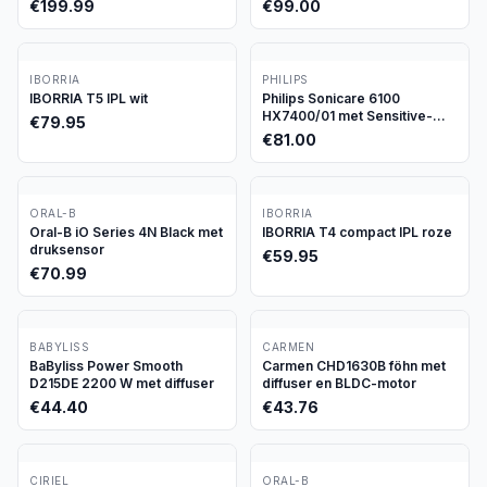
€
199.99
€
99.00
IBORRIA
PHILIPS
IBORRIA T5 IPL wit
Philips Sonicare 6100
HX7400/01 met Sensitive-
€
79.95
stand
€
81.00
ORAL-B
IBORRIA
Oral-B iO Series 4N Black met
IBORRIA T4 compact IPL roze
druksensor
€
59.95
€
70.99
BABYLISS
CARMEN
BaByliss Power Smooth
Carmen CHD1630B föhn met
D215DE 2200 W met diffuser
diffuser en BLDC-motor
€
44.40
€
43.76
CIRIEL
ORAL-B