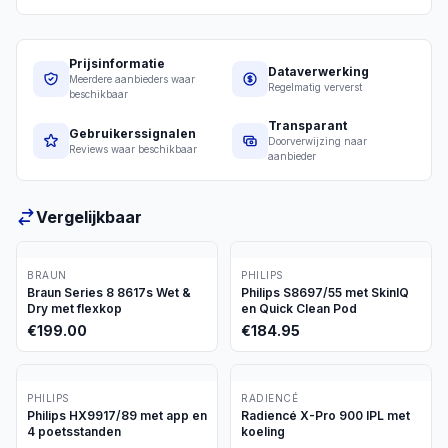
Prijsinformatie
Dataverwerking
Meerdere aanbieders waar
Regelmatig ververst
beschikbaar
Transparant
Gebruikerssignalen
Doorverwijzing naar
Reviews waar beschikbaar
aanbieder
Vergelijkbaar
BRAUN
PHILIPS
Braun Series 8 8617s Wet &
Philips S8697/55 met SkinIQ
Dry met flexkop
en Quick Clean Pod
€
199.00
€
184.95
PHILIPS
RADIENCÉ
Philips HX9917/89 met app en
Radiencé X-Pro 900 IPL met
4 poetsstanden
koeling