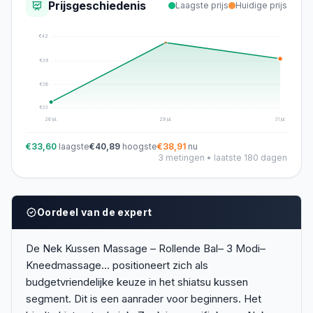
Prijsgeschiedenis
Laagste prijs
Huidige prijs
€
42
€
39
€
36
€
33
26 jul.
29 jul.
31 jul.
€33,60
laagste
€40,89
hoogste
€38,91
nu
3
metingen • laatste 180 dagen
Oordeel van de expert
De Nek Kussen Massage – Rollende Bal– 3 Modi–
Kneedmassage... positioneert zich als
budgetvriendelijke keuze in het shiatsu kussen
segment. Dit is een aanrader voor beginners. Het