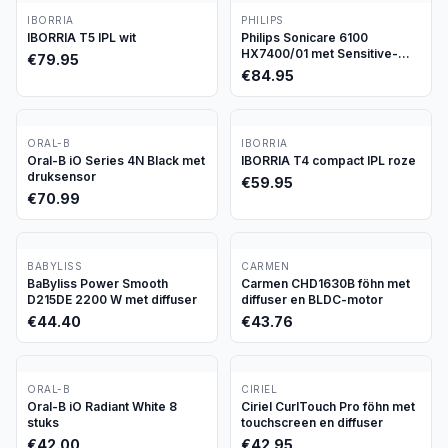
IBORRIA
PHILIPS
IBORRIA T5 IPL wit
Philips Sonicare 6100
HX7400/01 met Sensitive-
€
79.95
stand
€
84.95
ORAL-B
IBORRIA
Oral-B iO Series 4N Black met
IBORRIA T4 compact IPL roze
druksensor
€
59.95
€
70.99
BABYLISS
CARMEN
BaByliss Power Smooth
Carmen CHD1630B föhn met
D215DE 2200 W met diffuser
diffuser en BLDC-motor
€
44.40
€
43.76
ORAL-B
CIRIEL
Oral-B iO Radiant White 8
Ciriel CurlTouch Pro föhn met
stuks
touchscreen en diffuser
€
42.00
€
42.95