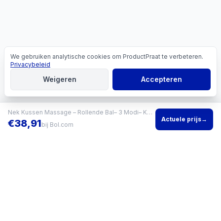
We gebruiken analytische cookies om ProductPraat te verbeteren.
Cookies
Privacybeleid
Weigeren
Accepteren
Nek Kussen Massage – Rollende Bal– 3 Modi– Kneedmassage – Meerdere Massage Standen – Zacht en Comfortabel – Voor Thuis en Kantoor– U-vorm Massagekussen voor Thuis & Kantoor
Actuele prijs
→
€
38,91
bij
Bol.com