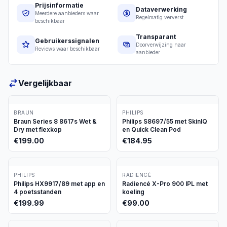
Prijsinformatie
Dataverwerking
Meerdere aanbieders waar
Regelmatig ververst
beschikbaar
Transparant
Gebruikerssignalen
Doorverwijzing naar
Reviews waar beschikbaar
aanbieder
Vergelijkbaar
BRAUN
PHILIPS
Braun Series 8 8617s Wet &
Philips S8697/55 met SkinIQ
Dry met flexkop
en Quick Clean Pod
€
199.00
€
184.95
PHILIPS
RADIENCÉ
Philips HX9917/89 met app en
Radiencé X-Pro 900 IPL met
4 poetsstanden
koeling
€
199.99
€
99.00