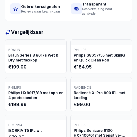
Transparant
Gebruikerssignalen
Doorverwijzing naar
Reviews waar beschikbaar
aanbieder
Vergelijkbaar
BRAUN
PHILIPS
Braun Series 8 8617s Wet &
Philips S8697/55 met SkinIQ
Dry met flexkop
en Quick Clean Pod
€
199.00
€
184.95
PHILIPS
RADIENCÉ
Philips HX9917/89 met app en
Radiencé X-Pro 900 IPL met
4 poetsstanden
koeling
€
199.99
€
99.00
IBORRIA
PHILIPS
IBORRIA T5 IPL wit
Philips Sonicare 6100
HX7400/01 met Sensitive-