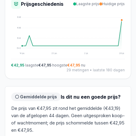
Prijsgeschiedenis
Laagste prijs
Huidige prijs
€
48
€
46
€
44
€
42
14 jun.
23 jun.
2 jul.
28 jul.
€42,95
laagste
€47,95
hoogste
€47,95
nu
29
metingen • laatste 180 dagen
Is dit nu een goede prijs?
⚪ Gemiddelde prijs
De prijs van €47,95 zit rond het gemiddelde (€43,19)
van de afgelopen 44 dagen. Geen uitgesproken koop-
of wachtmoment; de prijs schommelde tussen €42,95
en €47,95.