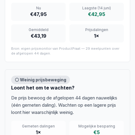
Nu
Laagste
(14 juni)
€47,95
€42,95
Gemiddeld
Prijsdalingen
€43,19
1
×
Bron: eigen prijsmonitor van ProductPraat —
29
meetpunten over
de afgelopen
44 dagen
.
⚪ Weinig prijsbeweging
Loont het om te wachten?
De prijs bewoog de afgelopen 44 dagen nauwelijks
(één gemeten daling). Wachten op een lagere prijs
loont hier waarschijnlijk weinig.
Gemeten dalingen
Mogelijke besparing
1
×
€5