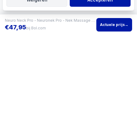
Neuro Neck Pro - Neuronek Pro - Nek Massage Apparaat - Draadloos Nekmassageapparaat met Warmtefunctie
Actuele prijs
→
€
47,95
bij
Bol.com
Vind het beste product voor jouw situatie en vergelijk direct
actuele prijzen bij meerdere winkels.
KVK
96200960
•
Writgo Media VOF