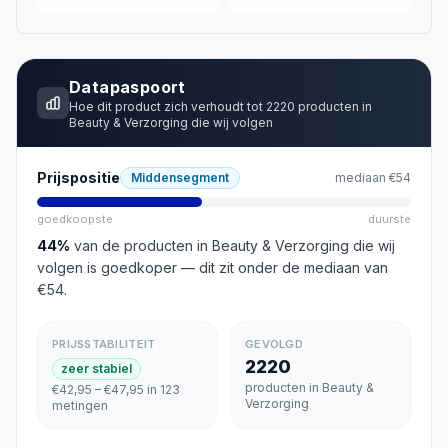
Datapaspoort
Hoe dit product zich verhoudt tot
2220
producten in
Beauty & Verzorging
die wij volgen
Prijspositie
Middensegment
mediaan
€54
goedkoopste
duurste
44
%
van de producten in
Beauty & Verzorging
die wij
volgen is goedkoper
— dit zit onder de mediaan van
€54
.
PRIJSSTABILITEIT
GEVOLGD
2220
zeer stabiel
producten in Beauty &
€42,95 – €47,95 in 123
Verzorging
metingen