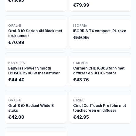
€
79.95
stand
€
79.99
ORAL-B
IBORRIA
Oral-B iO Series 4N Black met
IBORRIA T4 compact IPL roze
druksensor
€
59.95
€
70.99
BABYLISS
CARMEN
BaByliss Power Smooth
Carmen CHD1630B föhn met
D215DE 2200 W met diffuser
diffuser en BLDC-motor
€
44.40
€
43.76
ORAL-B
CIRIEL
Oral-B iO Radiant White 8
Ciriel CurlTouch Pro föhn met
stuks
touchscreen en diffuser
€
42.00
€
42.95