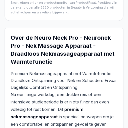
Bron: eigen prijs- en productmonitor van ProductPraat. Posities zijn
berekend over alle
2220
producten in
Beauty & Verzorging
die wij
actief volgen en wekelijks bijgewerkt.
Over de
Neuro Neck Pro - Neuronek
Pro - Nek Massage Apparaat -
Draadloos Nekmassageapparaat met
Warmtefunctie
Premium Nekmassageapparaat met Warmtefunctie –
Draadloze Ontspanning voor Nek en Schouders Ervaar
Dagelijks Comfort en Ontspanning
Na een lange werkdag, een drukke reis of een
intensieve studieperiode is er niets fijner dan even
volledig tot rust komen. Dit
premium
nekmassageapparaat
is speciaal ontworpen om je
een comfortabel en ontspannen gevoel te geven