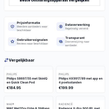
Beste
Ontharingsapparaat
vergelijken
Prijsinformatie
Dataverwerking
Meerdere aanbieders waar
Regelmatig ververst
beschikbaar
Transparant
Gebruikerssignalen
Doorverwijzing naar
Reviews waar beschikbaar
aanbieder
Vergelijkbaar
PHILIPS
PHILIPS
Philips S8697/55 met SkinIQ
Philips HX9917/89 met app en
en Quick Clean Pod
4 poetsstanden
€
184.95
€
199.99
MAE®
RADIENCÉ
MAE Wet2Dry Föhn & Stijltang
Radiencé X-Pro 900 IPL met