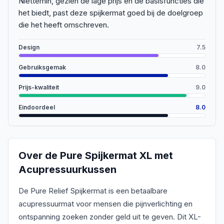
Niettemin, gezien de lage prijs en de basisfuncties die
het biedt, past deze spijkermat goed bij de doelgroep
die het heeft omschreven.
Design
7.5
Gebruiksgemak
8.0
Prijs-kwaliteit
9.0
Eindoordeel
8.0
Over de
Pure Spijkermat XL met
Acupressuurkussen
De Pure Relief Spijkermat is een betaalbare
acupressuurmat voor mensen die pijnverlichting en
ontspanning zoeken zonder geld uit te geven. Dit XL-