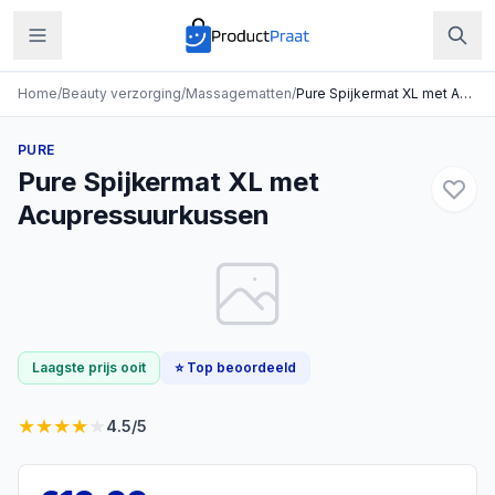
Home
/
Beauty verzorging
/
Massagematten
/
Pure Spijkermat XL met Acupressuurkussen
PURE
Pure Spijkermat XL met
Acupressuurkussen
Laagste prijs ooit
⭐ Top beoordeeld
★
★
★
★
★
4.5
/5