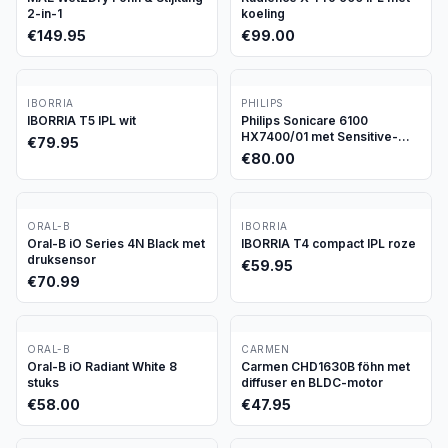
2-in-1
koeling
€
149.95
€
99.00
IBORRIA
PHILIPS
IBORRIA T5 IPL wit
Philips Sonicare 6100
HX7400/01 met Sensitive-
€
79.95
stand
€
80.00
ORAL-B
IBORRIA
Oral-B iO Series 4N Black met
IBORRIA T4 compact IPL roze
druksensor
€
59.95
€
70.99
ORAL-B
CARMEN
Oral-B iO Radiant White 8
Carmen CHD1630B föhn met
stuks
diffuser en BLDC-motor
€
58.00
€
47.95