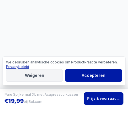
We gebruiken analytische cookies om ProductPraat te verbeteren.
Cookies
Privacybeleid
Weigeren
Accepteren
Pure Spijkermat XL met Acupressuurkussen
Prijs & voorraad
→
€
19,99
bij
Bol.com