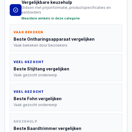
Vergelijkbare keuzehulp
Gidsen met prijsinformatie, productspecificaties en
aanbieders
Meerdere winkels in deze categorie
VAAK BEKEKEN
Beste
Ontharingsapparaat
vergelijken
Vaak bekeken door bezoekers
VEEL GEZOCHT
Beste
Stijltang
vergelijken
Vaak gezocht onderwerp
VEEL GEZOCHT
Beste
Fohn
vergelijken
Vaak gezocht onderwerp
KEUZEHULP
Beste
Baardtrimmer
vergelijken