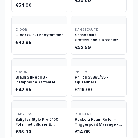
€
25.00
€
54.00
O’DOR
SANSBEAUTÉ
O'dor 8-in-1 Bodytrimmer
Sansbeauté
Professionele Draadloze
€
42.95
Tondeuse
€
52.99
BRAUN
PHILIPS
Braun Silk-épil 3 -
Philips S5885/35 -
Instapmodel Ontharer
Oplaadbare
scheerapparaat met 3
€
42.95
€
119.00
messen
BABYLISS
ROCKERZ
BaByliss Style Pro 2100
Rockerz Foam Roller -
Föhn met diffuser &
Triggerpoint Massage -
ionische glans
Fitness Roller - Afmeting:
€
35.90
€
14.95
33cm - Kleur: Petrol