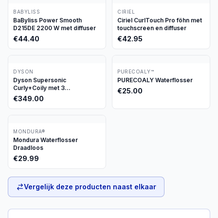
BABYLISS
CIRIEL
BaByliss Power Smooth
Ciriel CurlTouch Pro föhn met
D215DE 2200 W met diffuser
touchscreen en diffuser
€
44.40
€
42.95
DYSON
PURECOALY™
Dyson Supersonic
PURECOALY Waterflosser
Curly+Coily met 3
€
25.00
opzetstukken
€
349.00
MONDURA®
Mondura Waterflosser
Draadloos
€
29.99
Vergelijk deze producten naast elkaar