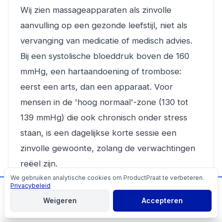
Wij zien massageapparaten als zinvolle
aanvulling op een gezonde leefstijl, niet als
vervanging van medicatie of medisch advies.
Bij een systolische bloeddruk boven de 160
mmHg, een hartaandoening of trombose:
eerst een arts, dan een apparaat. Voor
mensen in de 'hoog normaal'-zone (130 tot
139 mmHg) die ook chronisch onder stress
staan, is een dagelijkse korte sessie een
zinvolle gewoonte, zolang de verwachtingen
reëel zijn.
We gebruiken analytische cookies om ProductPraat te verbeteren.
Cookies
Privacybeleid
Wat betreft prijs: de voetmassage-apparaten
📬
Mis geen producttips!
Weigeren
Accepteren
in ons overzicht lopen van €74,95 tot €195,00.
Aanmelden
Vanuit
onze kostenwijzer
weten we dat een