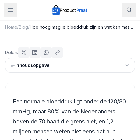
Home
/
Blog
/
Hoe hoog mag je bloeddruk zijn en wat kan massage er werkelijk aan doen
Beauty & Verzorging
Hoe hoog mag je bloeddruk zijn en
Delen:
wat kan massage er werkelijk aan
Inhoudsopgave
doen
Redactie ProductPraat
Bijgewerkt: 25 juli 2026
14
min leestijd
Een normale bloeddruk ligt onder de 120/80
mmHg, maar 80% van de Nederlanders
boven de 70 haalt die grens niet, en 1,2
miljoen mensen weten niet eens dat hun