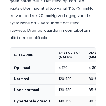
geen harde muur. Het risico op hart- en
vaatziekten neemt al toe vanaf 115/75 mmHg,
en voor iedere 20 mmHg verhoging van de
systolische druk verdubbelt dat risico
ruwweg. Drempelwaarden in een tabel zijn
altijd een simplificatie.
SYSTOLISCH
DIASTOLI
CATEGORIE
(MMHG)
(MMHG)
Optimaal
< 120
< 80
Normaal
120–129
80–84
Hoog normaal
130–139
85–89
Hypertensie graad 1
140–159
90–99