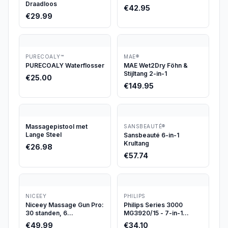
Draadloos
€
42.95
€
29.99
PURECOALY™
MAE®
PURECOALY Waterflosser
MAE Wet2Dry Föhn &
Stijltang 2-in-1
€
25.00
€
149.95
Massagepistool met
SANSBEAUTÉ®
Lange Steel
Sansbeauté 6-in-1
Krultang
€
26.98
€
57.74
NICEEY
PHILIPS
Niceey Massage Gun Pro:
Philips Series 3000
30 standen, 6
MG3920/15 - 7-in-1
opzetstukken, draadloos
Trimmer
€
49.99
€
34.10