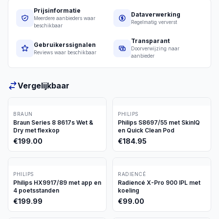
Prijsinformatie
Dataverwerking
Meerdere aanbieders waar
Regelmatig ververst
beschikbaar
Transparant
Gebruikerssignalen
Doorverwijzing naar
Reviews waar beschikbaar
aanbieder
Vergelijkbaar
BRAUN
PHILIPS
Braun Series 8 8617s Wet &
Philips S8697/55 met SkinIQ
Dry met flexkop
en Quick Clean Pod
€
199.00
€
184.95
PHILIPS
RADIENCÉ
Philips HX9917/89 met app en
Radiencé X-Pro 900 IPL met
4 poetsstanden
koeling
€
199.99
€
99.00