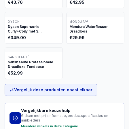
€
43.76
€
42.95
DYSON
MONDURA®
Dyson Supersonic
Mondura Waterflosser
Curly+Coily met 3
Draadloos
opzetstukken
€
349.00
€
29.99
SANSBEAUTÉ
Sansbeauté Professionele
Draadloze Tondeuse
€
52.99
Vergelijk deze producten naast elkaar
Vergelijkbare keuzehulp
Gidsen met prijsinformatie, productspecificaties en
aanbieders
Meerdere winkels in deze categorie