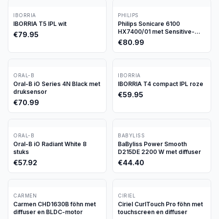
IBORRIA
PHILIPS
IBORRIA T5 IPL wit
Philips Sonicare 6100
HX7400/01 met Sensitive-
€
79.95
stand
€
80.99
ORAL-B
IBORRIA
Oral-B iO Series 4N Black met
IBORRIA T4 compact IPL roze
druksensor
€
59.95
€
70.99
ORAL-B
BABYLISS
Oral-B iO Radiant White 8
BaByliss Power Smooth
stuks
D215DE 2200 W met diffuser
€
57.92
€
44.40
CARMEN
CIRIEL
Carmen CHD1630B föhn met
Ciriel CurlTouch Pro föhn met
diffuser en BLDC-motor
touchscreen en diffuser