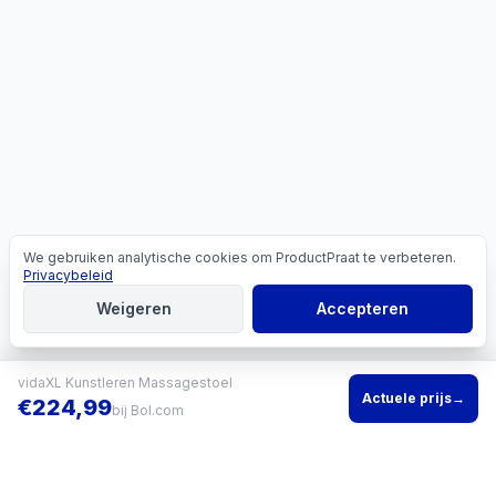
We gebruiken analytische cookies om ProductPraat te verbeteren.
Cookies
Privacybeleid
Weigeren
Accepteren
vidaXL Kunstleren Massagestoel
Actuele prijs
→
€
224,99
bij
Bol.com