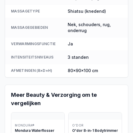
Shiatsu (knedend)
MASSAGETYPE
Nek, schouders, rug,
MASSAGEGEBIEDEN
onderrug
Ja
VERWARMINGSFUNCTIE
3 standen
INTENSITEITSNIVEAUS
80×90×100 cm
AFMETINGEN (B×D×H)
Meer
Beauty & Verzorging
om te
vergelijken
MONDURA®
O’DOR
Mondura Waterflosser
O'dor 8-in-1 Bodytrimmer