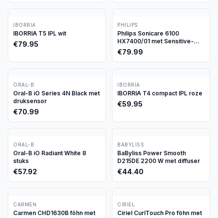
IBORRIA
PHILIPS
IBORRIA T5 IPL wit
Philips Sonicare 6100
HX7400/01 met Sensitive-
€
79.95
stand
€
79.99
ORAL-B
IBORRIA
Oral-B iO Series 4N Black met
IBORRIA T4 compact IPL roze
druksensor
€
59.95
€
70.99
ORAL-B
BABYLISS
Oral-B iO Radiant White 8
BaByliss Power Smooth
stuks
D215DE 2200 W met diffuser
€
57.92
€
44.40
CARMEN
CIRIEL
Carmen CHD1630B föhn met
Ciriel CurlTouch Pro föhn met