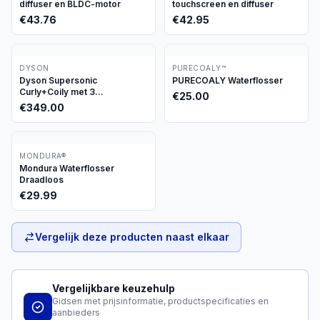
diffuser en BLDC-motor
touchscreen en diffuser
€
43.76
€
42.95
DYSON
PURECOALY™
Dyson Supersonic
PURECOALY Waterflosser
Curly+Coily met 3
€
25.00
opzetstukken
€
349.00
MONDURA®
Mondura Waterflosser
Draadloos
€
29.99
Vergelijk deze producten naast elkaar
Vergelijkbare keuzehulp
Gidsen met prijsinformatie, productspecificaties en
aanbieders