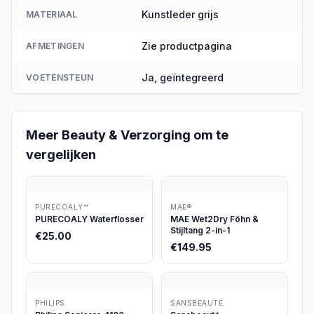
Kunstleder grijs
MATERIAAL
Zie productpagina
AFMETINGEN
Ja, geïntegreerd
VOETENSTEUN
Meer
Beauty & Verzorging
om te
vergelijken
PURECOALY™
MAE®
PURECOALY Waterflosser
MAE Wet2Dry Föhn &
Stijltang 2-in-1
€
25.00
€
149.95
PHILIPS
SANSBEAUTÉ