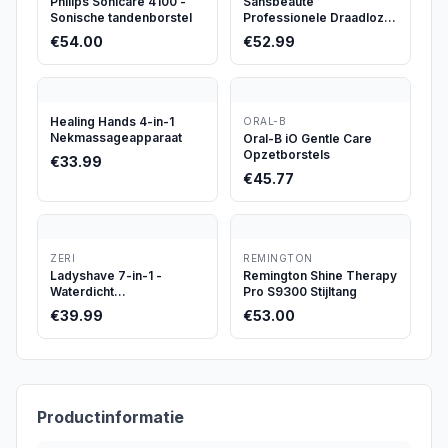
Philips Sonicare 4100 -
Sansbeauté
Sonische tandenborstel
Professionele Draadloze
Tondeuse
€
54.00
€
52.99
Healing Hands 4-in-1
ORAL-B
Nekmassageapparaat
Oral-B iO Gentle Care
Opzetborstels
€
33.99
€
45.77
ZERI
REMINGTON
Ladyshave 7-in-1 -
Remington Shine Therapy
Waterdicht
Pro S9300 Stijltang
Scheerapparaat
€
39.99
€
53.00
Productinformatie