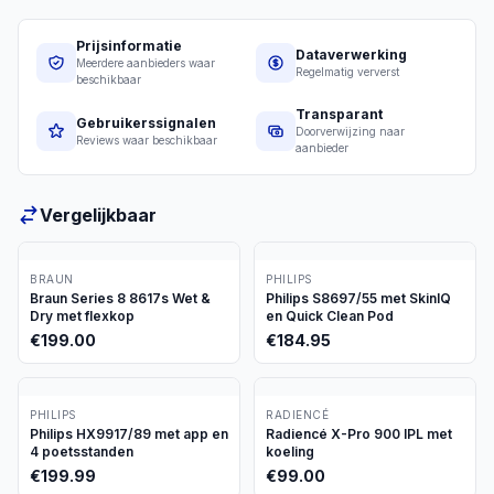
Prijsinformatie
Dataverwerking
Meerdere aanbieders waar
Regelmatig ververst
beschikbaar
Transparant
Gebruikerssignalen
Doorverwijzing naar
Reviews waar beschikbaar
aanbieder
Vergelijkbaar
BRAUN
PHILIPS
Braun Series 8 8617s Wet &
Philips S8697/55 met SkinIQ
Dry met flexkop
en Quick Clean Pod
€
199.00
€
184.95
PHILIPS
RADIENCÉ
Philips HX9917/89 met app en
Radiencé X-Pro 900 IPL met
4 poetsstanden
koeling
€
199.99
€
99.00