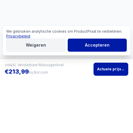
We gebruiken analytische cookies om ProductPraat te verbeteren.
Cookies
Privacybeleid
Weigeren
Accepteren
vidaXL Verstelbare Massagestoel
Actuele prijs
→
€
213,99
bij
Bol.com
Vind het beste product voor jouw situatie en vergelijk direct