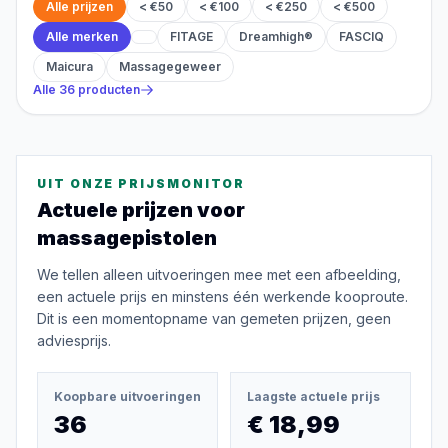
Alle prijzen
< €50
< €100
< €250
< €500
Alle merken
FITAGE
Dreamhigh®
FASCIQ
Maicura
Massagegeweer
Alle
36
producten
UIT ONZE PRIJSMONITOR
Actuele prijzen voor
massagepistolen
We tellen alleen uitvoeringen mee met een afbeelding,
een actuele prijs en minstens één werkende kooproute.
Dit is een momentopname van gemeten prijzen, geen
adviesprijs.
Koopbare uitvoeringen
Laagste actuele prijs
36
€ 18,99