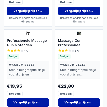
Bol.com
Bol.com
Vergelijk prijzen
→
Vergelijk prijzen
→
Bol.com en andere aanbieders op
Bol.com en andere aanbieders op
één pagina
één pagina
Professionele Massage
Massage Gun
Gun 6 Standen
Professioneel
4.0
3.0
Budget
Budget
WAAROM DEZE?
WAAROM DEZE?
Sterke budgetoptie als je
Sterke budgetoptie als je
vooral prijs en
vooral prijs en
basisprestaties belangrijk
basisprestaties belangrijk
vindt.
vindt.
€19,95
€22,80
Bol.com
Bol.com
Vergelijk prijzen
→
Vergelijk prijzen
→