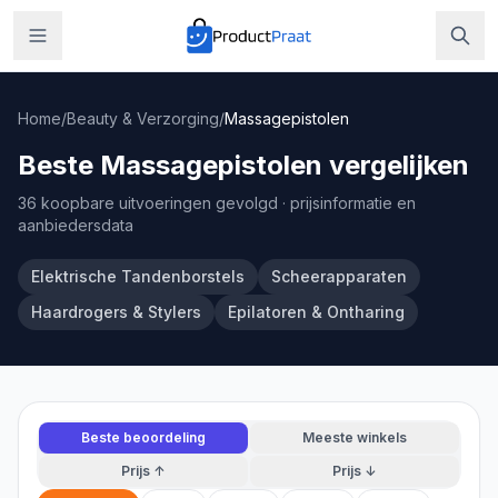
Home
/
Beauty & Verzorging
/
Massagepistolen
Beste Massagepistolen vergelijken
36 koopbare uitvoeringen gevolgd
· prijsinformatie en
aanbiedersdata
Elektrische Tandenborstels
Scheerapparaten
Haardrogers & Stylers
Epilatoren & Ontharing
Beste beoordeling
Meeste winkels
Prijs ↑
Prijs ↓