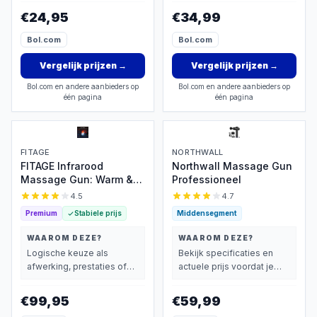
vindt.
€24,95
€34,99
Bol.com
Bol.com
Vergelijk prijzen
→
Vergelijk prijzen
→
Bol.com en andere aanbieders op
Bol.com en andere aanbieders op
één pagina
één pagina
FITAGE
NORTHWALL
FITAGE Infrarood
Northwall Massage Gun
Massage Gun: Warm &
Professioneel
Koud, 30 standen
4.5
4.7
Premium
Stabiele prijs
Middensegment
WAAROM DEZE?
WAAROM DEZE?
Logische keuze als
Bekijk specificaties en
afwerking, prestaties of
actuele prijs voordat je
extra functies zwaarder
beslist.
wegen dan prijs.
€99,95
€59,99