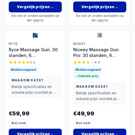
Vergelijk prijzen
→
Vergelijk prijzen
→
Bol.com en andere aanbieders op
Bol.com en andere aanbieders op
één pagina
één pagina
RYCE
NICEEY
Ryce Massage Gun: 30
Niceey Massage Gun
standen, 6
Pro: 30 standen, 6
opzetstukken,
opzetstukken, draadloos
5.0
4.4
oplaadbaar
Middensegment
Middensegment
Stabiele prijs
WAAROM DEZE?
Bekijk specificaties en
WAAROM DEZE?
actuele prijs voordat je
Bekijk specificaties en
beslist.
actuele prijs voordat je
beslist.
€59,99
€49,99
Bol.com
Bol.com
Vergelijk prijzen
→
Vergelijk prijzen
→