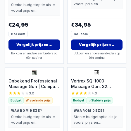
vooral prijs en
Sterke budgetoptie als je
basisprestaties belangrijk
vooral prijs en
vindt.
basisprestaties belangrijk
vindt.
€24,95
€34,95
Bol.com
Bol.com
Vergelijk prijzen
→
Vergelijk prijzen
→
Bol.com en andere aanbieders op
Bol.com en andere aanbieders op
één pagina
één pagina
Onbekend Professional
Vertrex SQ-1000
Massage Gun | Compact
Massage Gun: 32
met 4 koppen en LCD-
standen, 10 koppen,
3.0
4.0
display
compact
Budget
Wisselende prijs
Budget
Stabiele prijs
WAAROM DEZE?
WAAROM DEZE?
Sterke budgetoptie als je
Sterke budgetoptie als je
vooral prijs en
vooral prijs en
basisprestaties belangrijk
basisprestaties belangrijk