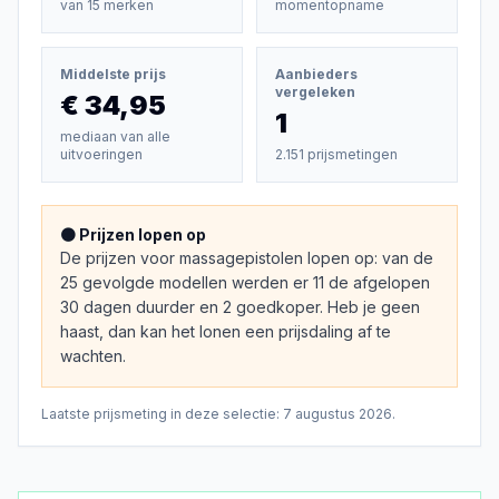
van
15
merken
momentopname
Middelste prijs
Aanbieders
vergeleken
€ 34,95
1
mediaan van alle
uitvoeringen
2.151 prijsmetingen
🟠 Prijzen lopen op
De prijzen voor massagepistolen lopen op: van de
25 gevolgde modellen werden er 11 de afgelopen
30 dagen duurder en 2 goedkoper. Heb je geen
haast, dan kan het lonen een prijsdaling af te
wachten.
Laatste prijsmeting in deze selectie:
7 augustus 2026
.