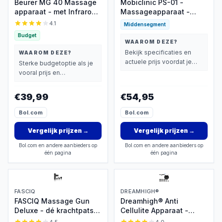
Beurer MG 40 Massage
Mobiclinic PS-01 -
apparaat - met Infrarood
Massageapparaat -
Warmte - Diepe
Massage Gun -
4.1
Middensegment
Spiermassage &
Massage pistool - 6
Budget
Triggerpoints - Inc. 4
verschillende
WAAROM DEZE?
Opzetstukken -
Opzetstukken - 30
Bekijk specificaties en
WAAROM DEZE?
Massage Gun alternatief
instelbare
actuele prijs voordat je
Sterke budgetoptie als je
met Flexibele Handgreep
intensiteitsniveaus -
beslist.
vooral prijs en
LCD scherm -
basisprestaties belangrijk
Spiermassagepistool -
vindt.
€39,99
€54,95
Diep weefsel
massageapparaat -
Bol.com
Bol.com
Draagbaar - Grijs
Vergelijk prijzen
→
Vergelijk prijzen
→
Bol.com en andere aanbieders op
Bol.com en andere aanbieders op
één pagina
één pagina
FASCIQ
DREAMHIGH®
FASCIQ Massage Gun
Dreamhigh® Anti
Deluxe - dé krachtpatser
Cellulite Apparaat -
onder de massage guns
Elektrisch