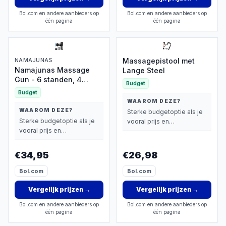
Bol.com en andere aanbieders op
Bol.com en andere aanbieders op
één pagina
één pagina
NAMAJUNAS
Massagepistool met
Namajunas Massage
Lange Steel
Gun - 6 standen, 4
Budget
koppen, draadloos
Budget
WAAROM DEZE?
WAAROM DEZE?
Sterke budgetoptie als je
Sterke budgetoptie als je
vooral prijs en
vooral prijs en
basisprestaties belangrijk
basisprestaties belangrijk
vindt.
vindt.
€34,95
€26,98
Bol.com
Bol.com
Vergelijk prijzen
→
Vergelijk prijzen
→
Bol.com en andere aanbieders op
Bol.com en andere aanbieders op
één pagina
één pagina