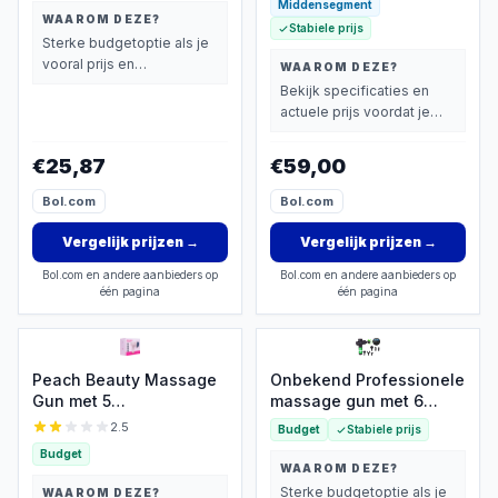
Middensegment
WAAROM DEZE?
Stabiele prijs
Sterke budgetoptie als je
vooral prijs en
WAAROM DEZE?
basisprestaties belangrijk
Bekijk specificaties en
vindt.
actuele prijs voordat je
beslist.
€25,87
€59,00
Bol.com
Bol.com
Vergelijk prijzen
→
Vergelijk prijzen
→
Bol.com en andere aanbieders op
Bol.com en andere aanbieders op
één pagina
één pagina
Peach Beauty Massage
Onbekend Professionele
Gun met 5
massage gun met 6
massagekoppen voor
opzetstukken, 30
2.5
Budget
Stabiele prijs
€24,95
snelheden
Budget
WAAROM DEZE?
Sterke budgetoptie als je
WAAROM DEZE?