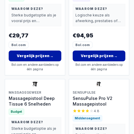
Opbergkoffer -
Borstelloze motor -
WAAROM DEZE?
WAAROM DEZE?
Massage gun - Massage
Sterke budgetoptie als je
Logische keuze als
Pistool - Massage
vooral prijs en
afwerking, prestaties of
basisprestaties belangrijk
extra functies zwaarder
vindt.
wegen dan prijs.
€29,77
€94,95
Bol.com
Bol.com
Vergelijk prijzen
→
Vergelijk prijzen
→
Bol.com en andere aanbieders op
Bol.com en andere aanbieders op
één pagina
één pagina
MASSAGEGEWEER
SENSUPULSE
Massagepistool Deep
SensuPulse Pro V2
Tissue 6 Snelheden
Massagepistool
4.8
Budget
Middensegment
WAAROM DEZE?
Sterke budgetoptie als je
WAAROM DEZE?