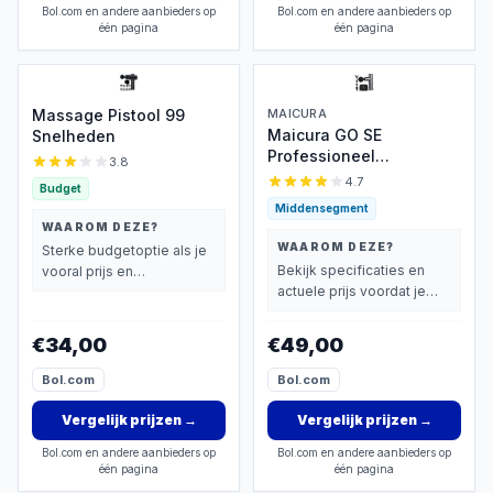
Bol.com en andere aanbieders op
Bol.com en andere aanbieders op
één pagina
één pagina
Massage Pistool 99
MAICURA
Maicura GO SE
Snelheden
Professioneel
3.8
Massagepistool
4.7
Budget
Middensegment
WAAROM DEZE?
WAAROM DEZE?
Sterke budgetoptie als je
Bekijk specificaties en
vooral prijs en
actuele prijs voordat je
basisprestaties belangrijk
beslist.
vindt.
€34,00
€49,00
Bol.com
Bol.com
Vergelijk prijzen
→
Vergelijk prijzen
→
Bol.com en andere aanbieders op
Bol.com en andere aanbieders op
één pagina
één pagina