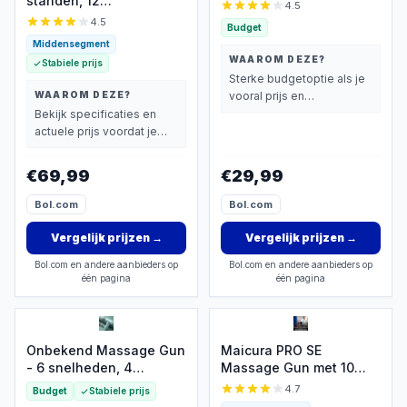
standen, 12
€29,99
4.5
opzetstukken, 7 uur
4.5
Budget
batterij
Middensegment
WAAROM DEZE?
Stabiele prijs
Sterke budgetoptie als je
WAAROM DEZE?
vooral prijs en
basisprestaties belangrijk
Bekijk specificaties en
vindt.
actuele prijs voordat je
beslist.
€69,99
€29,99
Bol.com
Bol.com
Vergelijk prijzen
→
Vergelijk prijzen
→
Bol.com en andere aanbieders op
Bol.com en andere aanbieders op
één pagina
één pagina
Onbekend Massage Gun
Maicura PRO SE
- 6 snelheden, 4
Massage Gun met 10
opzetstukken, Type-C
koppen en 5 uur batterij
4.7
Budget
Stabiele prijs