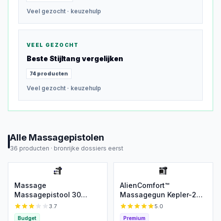
Veel gezocht
· keuzehulp
VEEL GEZOCHT
Beste
Stijltang
vergelijken
74
producten
Veel gezocht
· keuzehulp
Alle
Massagepistolen
36
producten ·
bronrijke dossiers eerst
Massage
AlienComfort™
Massagepistool 30
Massagegun Kepler-22b
Velociteiten
- Inclusief 6
3.7
5.0
Massagekoppen - Met
Budget
Premium