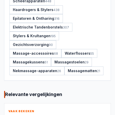
Scheerapparaten
448
Haardrogers & Stylers
438
Epilatoren & Ontharing
316
Elektrische Tandenborstels
307
Stylers & Krultangen
195
Gezichtsverzorging
90
Massage-accessoires
Waterflossers
68
55
Massagekussens
Massagestoelen
51
29
Nekmassage-apparaten
Massagematten
26
21
Relevante vergelijkingen
VAAK BEKEKEN