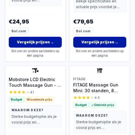
vooral prijs en
Bekijk specificaties en
basisprestaties belangrijk
actuele prijs voordat je
vindt.
beslist.
€24,95
€79,65
Bol.com
Bol.com
Vergelijk prijzen
→
Vergelijk prijzen
→
Bol.com en andere aanbieders op
Bol.com en andere aanbieders op
één pagina
één pagina
Mobstore LCD Electric
FITAGE
FITAGE Massage Gun
Touch Massage Gun - 6
Mini: 30 standen, 8
standen, 4 kopstukken
4.1
opzetstukken, draadloos
4.5
Budget
Wisselende prijs
Budget
Stabiele prijs
WAAROM DEZE?
WAAROM DEZE?
Sterke budgetoptie als je
Sterke budgetoptie als je
vooral prijs en
vooral prijs en
basisprestaties belangrijk
basisprestaties belangrijk
vindt.