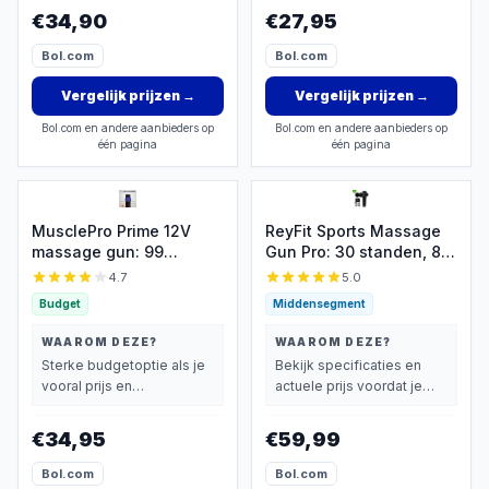
vindt.
vindt.
€34,90
€27,95
Bol.com
Bol.com
Vergelijk prijzen
→
Vergelijk prijzen
→
Bol.com en andere aanbieders op
Bol.com en andere aanbieders op
één pagina
één pagina
MusclePro Prime 12V
ReyFit Sports Massage
massage gun: 99
Gun Pro: 30 standen, 8
standen, 8
opzetstukken
4.7
5.0
mondstukken, koffer
Budget
Middensegment
WAAROM DEZE?
WAAROM DEZE?
Sterke budgetoptie als je
Bekijk specificaties en
vooral prijs en
actuele prijs voordat je
basisprestaties belangrijk
beslist.
vindt.
€34,95
€59,99
Bol.com
Bol.com