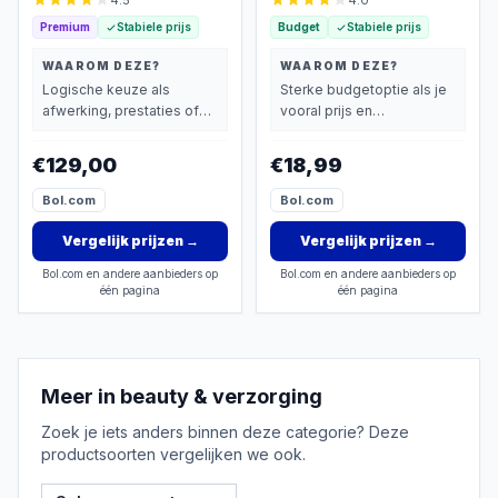
4.5
4.0
(massage apparaten)
Massageapparaat
Premium
Stabiele prijs
Budget
Stabiele prijs
Massagegun - 8
Massagekoppen Tegen
WAAROM DEZE?
WAAROM DEZE?
Cellulitis -
Logische keuze als
Sterke budgetoptie als je
Bindweefselmassage
afwerking, prestaties of
vooral prijs en
Apparaat - Massage
extra functies zwaarder
basisprestaties belangrijk
voor Verlichting Van
wegen dan prijs.
vindt.
€129,00
€18,99
Schouders Benen, Rug &
Nek
Bol.com
Bol.com
Vergelijk prijzen
→
Vergelijk prijzen
→
Bol.com en andere aanbieders op
Bol.com en andere aanbieders op
één pagina
één pagina
Meer in
beauty & verzorging
Zoek je iets anders binnen deze categorie? Deze
productsoorten vergelijken we ook.