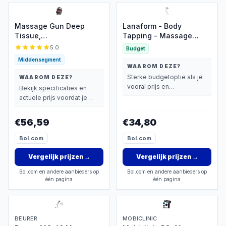
Massage Gun Deep
Lanaform - Body
Tissue,
Tapping - Massage
spierpercussiemassage
Apparaat - Massage
5.0
Budget
met 9 standen en 99
Gun - Massage Pistool -
Middensegment
versnellingen,
Sport En Relax Massage
WAAROM DEZE?
rugmassage voor
- Ontspannende
Sterke budgetoptie als je
WAAROM DEZE?
pijnverlichting van deep
Vibrerende Massage - 3
vooral prijs en
Bekijk specificaties en
tissue, elektrisch
Massagehulpstukken - 2
basisprestaties belangrijk
actuele prijs voordat je
massageapparaat voor
Intensiteitsniveaus -
vindt.
beslist.
benen, armen, taille, rug
Voor Het Hele Lichaam
€56,59
€34,80
en billen (16 koppen)
Bol.com
Bol.com
Vergelijk prijzen
→
Vergelijk prijzen
→
Bol.com en andere aanbieders op
Bol.com en andere aanbieders op
één pagina
één pagina
BEURER
MOBICLINIC