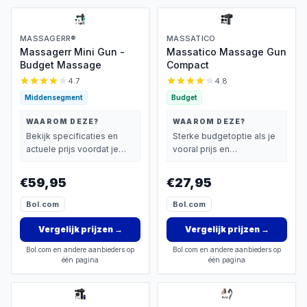
MASSAGERR®
MASSATICO
Massagerr Mini Gun -
Massatico Massage Gun
Budget Massage
Compact
4.7
4.8
Middensegment
Budget
WAAROM DEZE?
WAAROM DEZE?
Bekijk specificaties en
Sterke budgetoptie als je
actuele prijs voordat je
vooral prijs en
beslist.
basisprestaties belangrijk
vindt.
€59,95
€27,95
Bol.com
Bol.com
Vergelijk prijzen
→
Vergelijk prijzen
→
Bol.com en andere aanbieders op
Bol.com en andere aanbieders op
één pagina
één pagina