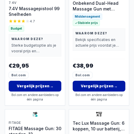
7.4V
Onbekend Dual-Head
7.4V Massagepistool 99
Massage Gun met
Snelheden
Verlengsteel, 12 Standen
Middensegment
4.7
Stabiele prijs
Budget
WAAROM DEZE?
WAAROM DEZE?
Bekijk specificaties en
Sterke budgetoptie als je
actuele prijs voordat je
vooral prijs en
beslist.
basisprestaties belangrijk
vindt.
€29,95
€38,99
Bol.com
Bol.com
Vergelijk prijzen
→
Vergelijk prijzen
→
Bol.com en andere aanbieders op
Bol.com en andere aanbieders op
één pagina
één pagina
FITAGE
Tec Lux Massage Gun: 6
FITAGE Massage Gun: 30
koppen, 10 uur batterij,