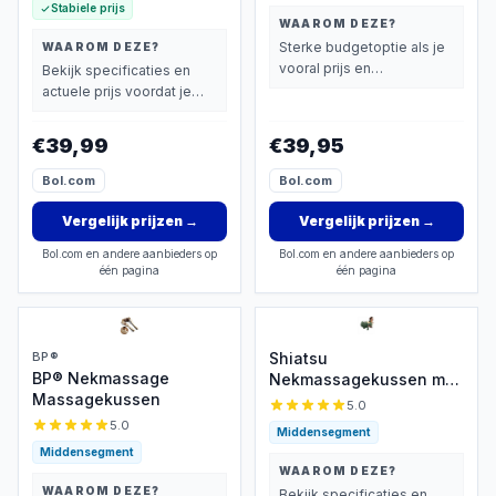
Stabiele prijs
WAAROM DEZE?
Sterke budgetoptie als je
WAAROM DEZE?
vooral prijs en
Bekijk specificaties en
basisprestaties belangrijk
actuele prijs voordat je
vindt.
beslist.
€39,99
€39,95
Bol.com
Bol.com
Vergelijk prijzen
→
Vergelijk prijzen
→
Bol.com en andere aanbieders op
Bol.com en andere aanbieders op
één pagina
één pagina
BP®
Shiatsu
BP® Nekmassage
Nekmassagekussen met
Massagekussen
Warmte
5.0
5.0
Middensegment
Middensegment
WAAROM DEZE?
WAAROM DEZE?
Bekijk specificaties en