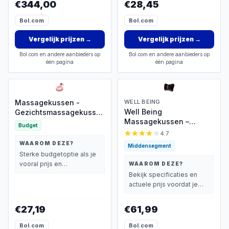
€344,00
€28,45
schouders
Bol.com
Bol.com
Vergelijk prijzen
→
Vergelijk prijzen
→
Bol.com en andere aanbieders op
Bol.com en andere aanbieders op
één pagina
één pagina
Massagekussen -
WELL BEING
Well Being
Gezichtsmassagekussen
Massagekussen –
- Comfortabel
Budget
Massage kussen shiatsu
nekkussen - Draagbaar
4.7
– 4 Draaiende
reiskussen - Hoofdsteun
WAAROM DEZE?
Middensegment
Drukpunten – Warmte
- Gezichtskussen,
Sterke budgetoptie als je
Functie - Elastische
geschikt voor
vooral prijs en
WAAROM DEZE?
Bevestigingsbandjes –
schoonheidsverzorging,
basisprestaties belangrijk
Bekijk specificaties en
Elektrisch Nek en Rug
massagekussen voor
vindt.
actuele prijs voordat je
Massage Apparaat –
gezichtsondersteuning,
beslist.
Massagekussen Auto &
roze.
€27,19
€61,99
Thuis gebruik - Zwart
Bol.com
Bol.com