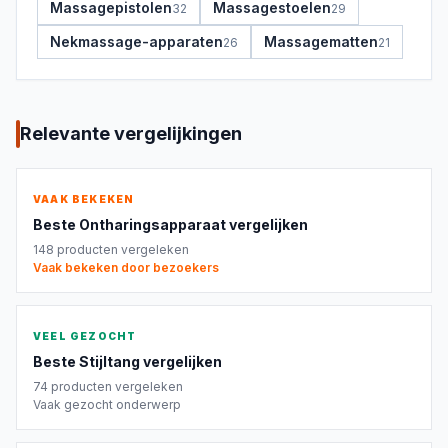
Massagepistolen
Massagestoelen
32
29
Nekmassage-apparaten
Massagematten
26
21
Relevante vergelijkingen
VAAK BEKEKEN
Beste
Ontharingsapparaat
vergelijken
148
producten vergeleken
Vaak bekeken door bezoekers
VEEL GEZOCHT
Beste
Stijltang
vergelijken
74
producten vergeleken
Vaak gezocht onderwerp