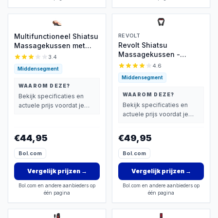
Multifunctioneel Shiatsu
REVOLT
Revolt Shiatsu
Massagekussen met
Massagekussen -
Warmte
3.4
Infrarood
4.6
Middensegment
Middensegment
WAAROM DEZE?
WAAROM DEZE?
Bekijk specificaties en
Bekijk specificaties en
actuele prijs voordat je
actuele prijs voordat je
beslist.
beslist.
€44,95
€49,95
Bol.com
Bol.com
Vergelijk prijzen
→
Vergelijk prijzen
→
Bol.com en andere aanbieders op
Bol.com en andere aanbieders op
één pagina
één pagina