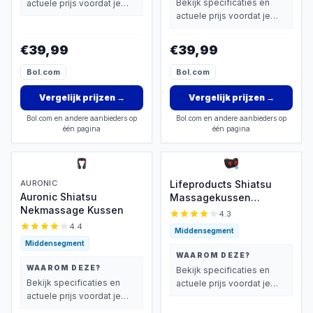
Bekijk specificaties en
actuele prijs voordat je
actuele prijs voordat je
beslist.
beslist.
€39,99
€39,99
Bol.com
Bol.com
Vergelijk prijzen
→
Vergelijk prijzen
→
Bol.com en andere aanbieders op
Bol.com en andere aanbieders op
één pagina
één pagina
AURONIC
Lifeproducts Shiatsu
Auronic Shiatsu
Massagekussen
Nekmassage Kussen
Draadloos - Elektrisch
4.3
Nekmassage Apparaat -
4.4
Middensegment
Massage Apparaten -
Middensegment
Nek en Schouder
WAAROM DEZE?
Massage Apparaat -
WAAROM DEZE?
Bekijk specificaties en
Massageapparaten met
Bekijk specificaties en
actuele prijs voordat je
Infrarood Verwarming
actuele prijs voordat je
beslist.
beslist.