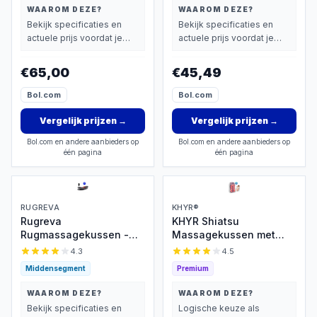
WAAROM DEZE?
WAAROM DEZE?
Bekijk specificaties en
Bekijk specificaties en
actuele prijs voordat je
actuele prijs voordat je
beslist.
beslist.
€65,00
€45,49
Bol.com
Bol.com
Vergelijk prijzen
→
Vergelijk prijzen
→
Bol.com en andere aanbieders op
Bol.com en andere aanbieders op
één pagina
één pagina
RUGREVA
KHYR®
Rugreva
KHYR Shiatsu
Rugmassagekussen -
Massagekussen met
Houdingcorrector
Warmte
4.3
4.5
Middensegment
Premium
WAAROM DEZE?
WAAROM DEZE?
Bekijk specificaties en
Logische keuze als