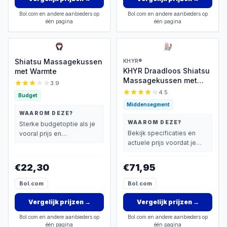
Bol.com en andere aanbieders op
Bol.com en andere aanbieders op
één pagina
één pagina
Shiatsu Massagekussen
KHYR®
KHYR Draadloos Shiatsu
met Warmte
Massagekussen met
3.9
Warmte
4.5
Budget
Middensegment
WAAROM DEZE?
WAAROM DEZE?
Sterke budgetoptie als je
Bekijk specificaties en
vooral prijs en
actuele prijs voordat je
basisprestaties belangrijk
beslist.
vindt.
€22,30
€71,95
Bol.com
Bol.com
Vergelijk prijzen
→
Vergelijk prijzen
→
Bol.com en andere aanbieders op
Bol.com en andere aanbieders op
één pagina
één pagina