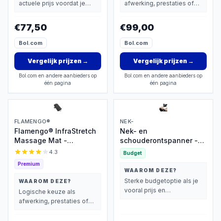
actuele prijs voordat je
afwerking, prestaties of
beslist.
extra functies zwaarder
wegen dan prijs.
€77,50
€99,00
Bol.com
Bol.com
Vergelijk prijzen
→
Vergelijk prijzen
→
Bol.com en andere aanbieders op
Bol.com en andere aanbieders op
één pagina
één pagina
FLAMENGO®
NEK-
Flamengo® InfraStretch
Nek- en
Massage Mat -
schouderontspanner -
Rugmassage en
Cervicale tractietool
4.3
Budget
Nekmassage apparaat -
voor TMJ-pijn en
Premium
Infrarood -
nekcorrectie,
WAAROM DEZE?
Massagekussen -
massagekussen voor de
Sterke budgetoptie als je
WAAROM DEZE?
Massagematras -
wervelkolom,
vooral prijs en
Logische keuze als
Compressiemassage –
nekstrekker (zwart)
basisprestaties belangrijk
afwerking, prestaties of
Elektrisch Warmtefunctie
vindt.
extra functies zwaarder
- Vibratie - Rug nek en
wegen dan prijs.