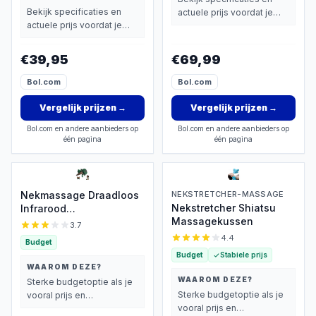
Bekijk specificaties en
actuele prijs voordat je
actuele prijs voordat je
beslist.
beslist.
€39,95
€69,99
Bol.com
Bol.com
Vergelijk prijzen
→
Vergelijk prijzen
→
Bol.com en andere aanbieders op
Bol.com en andere aanbieders op
één pagina
één pagina
Nekmassage Draadloos
NEKSTRETCHER-MASSAGE
Nekstretcher Shiatsu
Infrarood
Massagekussen
Massagekussen
3.7
4.4
Budget
Budget
Stabiele prijs
WAAROM DEZE?
WAAROM DEZE?
Sterke budgetoptie als je
Sterke budgetoptie als je
vooral prijs en
vooral prijs en
basisprestaties belangrijk