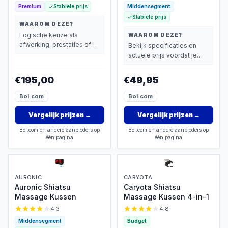
Premium
Stabiele prijs
Middensegment
Stabiele prijs
WAAROM DEZE?
Logische keuze als
WAAROM DEZE?
afwerking, prestaties of
Bekijk specificaties en
extra functies zwaarder
actuele prijs voordat je
wegen dan prijs.
beslist.
€195,00
€49,95
Bol.com
Bol.com
Vergelijk prijzen
→
Vergelijk prijzen
→
Bol.com en andere aanbieders op
Bol.com en andere aanbieders op
één pagina
één pagina
AURONIC
CARYOTA
Auronic Shiatsu
Caryota Shiatsu
Massage Kussen
Massage Kussen 4-in-1
4.3
4.8
Middensegment
Budget