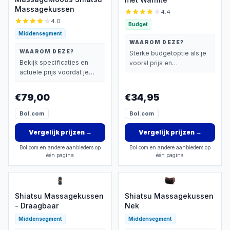
Massagekussen
4.4
4.0
Budget
Middensegment
WAAROM DEZE?
WAAROM DEZE?
Sterke budgetoptie als je
Bekijk specificaties en
vooral prijs en
actuele prijs voordat je
basisprestaties belangrijk
beslist.
vindt.
€79,00
€34,95
Bol.com
Bol.com
Vergelijk prijzen
→
Vergelijk prijzen
→
Bol.com en andere aanbieders op
Bol.com en andere aanbieders op
één pagina
één pagina
Shiatsu Massagekussen
Shiatsu Massagekussen
- Draagbaar
Nek
Middensegment
Middensegment