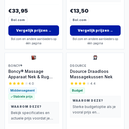
basisprestaties belangrijk
vindt.
vindt.
€33,95
€13,50
Bol.com
Bol.com
Vergelijk prijzen
→
Vergelijk prijzen
→
Bol.com en andere aanbieders op
Bol.com en andere aanbieders op
één pagina
één pagina
BONCY®
DSOURCE
Boncy® Massage
Dsource Draadloos
Apparaat Nek & Rug
Massagekussen Nek
Shiatsu Kussen met
4.0
4.4
Warmte
Middensegment
Budget
Stabiele prijs
WAAROM DEZE?
Sterke budgetoptie als je
WAAROM DEZE?
vooral prijs en
Bekijk specificaties en
basisprestaties belangrijk
actuele prijs voordat je
vindt.
beslist.