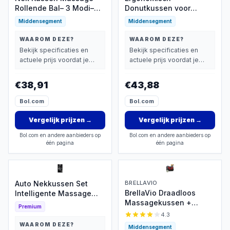
Rollende Bal– 3 Modi–
Donutkussen voor
Kneedmassage –
Zijslapers - Zacht
Middensegment
Middensegment
Meerdere Massage
Massagekussen voor
Standen – Zacht en
Thuis, Kantoor en Op
WAAROM DEZE?
WAAROM DEZE?
Comfortabel – Voor
Reis
Bekijk specificaties en
Bekijk specificaties en
Thuis en Kantoor– U-
actuele prijs voordat je
actuele prijs voordat je
vorm Massagekussen
beslist.
beslist.
voor Thuis & Kantoor
€38,91
€43,88
Bol.com
Bol.com
Vergelijk prijzen
→
Vergelijk prijzen
→
Bol.com en andere aanbieders op
Bol.com en andere aanbieders op
één pagina
één pagina
Auto Nekkussen Set
BRELLAVIO
BrellaVio Draadloos
Intelligente Massage
Massagekussen +
Kussen Auto
Premium
Massagebal - Massage
Ondersteuning Lumbale
4.3
Apparaat met Infrarood
Kussen Hoofdsteun Rug
WAAROM DEZE?
Middensegment