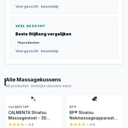
Veel gezocht
· keuzehulp
VEEL GEZOCHT
Beste
Stijltang
vergelijken
74
producten
Veel gezocht
· keuzehulp
Alle
Massagekussens
48
producten ·
bronrijke dossiers eerst
CALMENTA®
BP®
CALMENTA Shiatsu
BP® Shiatsu
Massagestoel - 3D
Nekmassageapparaat
massage met warmte
met Verwarming
4.8
4.9