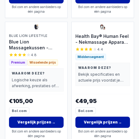
Bol.com en andere aanbieders op
Bol.com en andere aanbieders op
één pagina
één pagina
BLUE LION LIFESTYLE
Health Bay® Human Feel
Blue Lion
- Nekmassage Apparaat
Massagekussen -
- Massage Apparaat
4.4
Shiatsu & Warmte
voor Nek en Schouder -
4.8
Middensegment
Shiatsu Massagekussen
Premium
Wisselende prijs
Draadloos - Jouw
WAAROM DEZE?
Persoonlijke Masseur
WAAROM DEZE?
Bekijk specificaties en
voor Thuis
Logische keuze als
actuele prijs voordat je
afwerking, prestaties of
beslist.
extra functies zwaarder
wegen dan prijs.
€105,00
€49,95
Bol.com
Bol.com
Vergelijk prijzen
→
Vergelijk prijzen
→
Bol.com en andere aanbieders op
Bol.com en andere aanbieders op
één pagina
één pagina