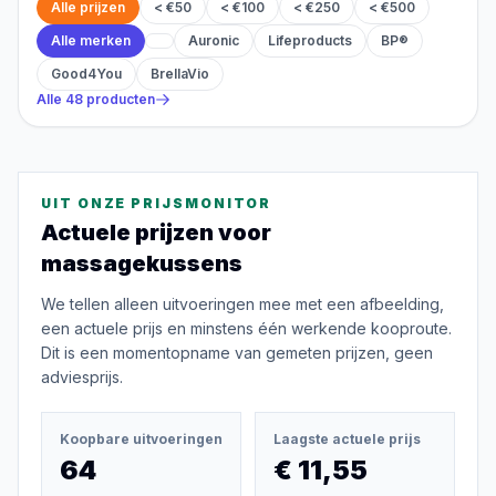
Alle prijzen
< €50
< €100
< €250
< €500
Alle merken
Auronic
Lifeproducts
BP®
Good4You
BrellaVio
Alle
48
producten
UIT ONZE PRIJSMONITOR
Actuele prijzen voor
massagekussens
We tellen alleen uitvoeringen mee met een afbeelding,
een actuele prijs en minstens één werkende kooproute.
Dit is een momentopname van gemeten prijzen, geen
adviesprijs.
Koopbare uitvoeringen
Laagste actuele prijs
64
€ 11,55