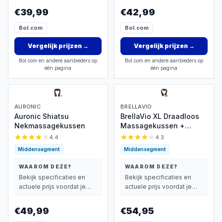
€39,99
€42,99
Bol.com
Bol.com
Vergelijk prijzen
→
Vergelijk prijzen
→
Bol.com en andere aanbieders op
Bol.com en andere aanbieders op
één pagina
één pagina
AURONIC
BRELLAVIO
Auronic Shiatsu
BrellaVio XL Draadloos
Nekmassagekussen
Massagekussen +
Massagebal - Massage
4.4
4.3
Apparaat met Infrarood
Middensegment
Middensegment
Warmte - Rugsluiting
voor Handsfree Gebruik
WAAROM DEZE?
WAAROM DEZE?
- Elektrisch Nekmassage
Bekijk specificaties en
Bekijk specificaties en
Apparaat voor Nek -
actuele prijs voordat je
actuele prijs voordat je
Schouder - Rug - Voeten
beslist.
beslist.
- Shiatsu Massage
€49,99
€54,95
Apparaten