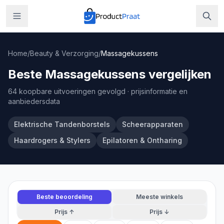
Home
/
Beauty & Verzorging
/
Massagekussens
Beste Massagekussens vergelijken
64 koopbare uitvoeringen gevolgd
· prijsinformatie en
aanbiedersdata
Elektrische Tandenborstels
Scheerapparaten
Haardrogers & Stylers
Epilatoren & Ontharing
Beste beoordeling
Meeste winkels
Prijs ↑
Prijs ↓