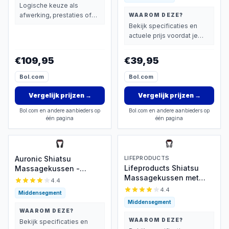
Warmte - Verstelbare
kussen Ontspan In Auto
Logische keuze als
Stoelbevestiging -
afwerking, prestaties of
WAAROM DEZE?
Elektrisch Nekmassage
extra functies zwaarder
Bekijk specificaties en
Apparaat voor Nek -
wegen dan prijs.
actuele prijs voordat je
Schouder - Rug - Voeten
beslist.
- Shiatsu Massage
€109,95
€39,95
Apparaten
Bol.com
Bol.com
Vergelijk prijzen
→
Vergelijk prijzen
→
Bol.com en andere aanbieders op
Bol.com en andere aanbieders op
één pagina
één pagina
Auronic Shiatsu
LIFEPRODUCTS
Lifeproducts Shiatsu
Massagekussen -
Massagekussen met
Elektrisch Nekmassage
4.4
Infrarood
Apparaat - Infrarood
4.4
Middensegment
Warmtefunctie - Nek en
Middensegment
Schouder Massage
WAAROM DEZE?
apparaat - Massage
WAAROM DEZE?
Bekijk specificaties en
Apparaten - Zwart