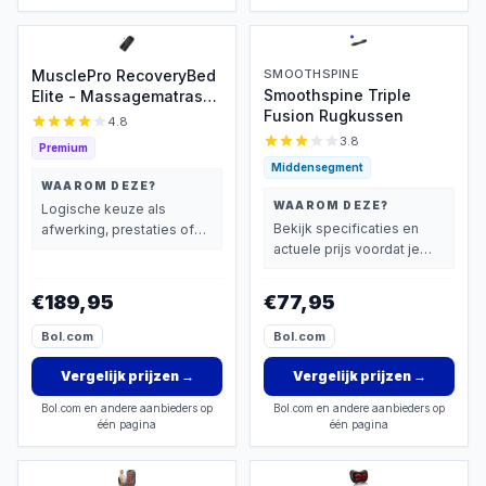
MusclePro RecoveryBed
SMOOTHSPINE
Smoothspine Triple
Elite - Massagematras
Fusion Rugkussen
met warmte -
4.8
luchtcompressie
3.8
Premium
massage - Massage mat
Middensegment
- Massage apparaat -
WAAROM DEZE?
Rugmassage en
WAAROM DEZE?
Logische keuze als
Nekmassage apparaat -
Bekijk specificaties en
afwerking, prestaties of
Massagekussen - Zwart
actuele prijs voordat je
extra functies zwaarder
beslist.
wegen dan prijs.
€189,95
€77,95
Bol.com
Bol.com
Vergelijk prijzen
→
Vergelijk prijzen
→
Bol.com en andere aanbieders op
Bol.com en andere aanbieders op
één pagina
één pagina