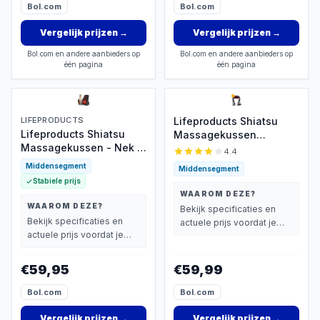
Bol.com
Bol.com
Vergelijk prijzen
→
Vergelijk prijzen
→
Bol.com en andere aanbieders op
Bol.com en andere aanbieders op
één pagina
één pagina
LIFEPRODUCTS
Lifeproducts Shiatsu
Lifeproducts Shiatsu
Massagekussen
Massagekussen - Nek &
Draadloos - Massage
4.4
Rug met Warmte
Apparaat voor Nek en
Middensegment
Middensegment
Schouder - Elektrisch
Stabiele prijs
Nekmassage Apparaat -
WAAROM DEZE?
Massage Apparaten -
WAAROM DEZE?
Bekijk specificaties en
Massageapparaten met
Bekijk specificaties en
actuele prijs voordat je
Infrarood Verwarming -
actuele prijs voordat je
beslist.
Met Carrybag
beslist.
€59,95
€59,99
Bol.com
Bol.com
Vergelijk prijzen
→
Vergelijk prijzen
→