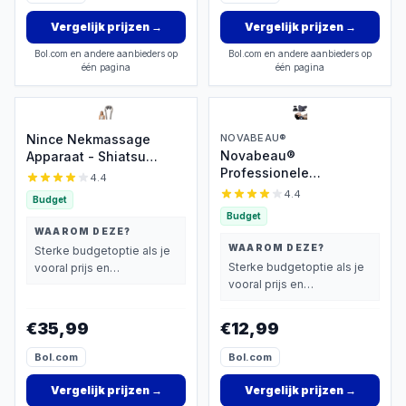
Vergelijk prijzen
→
Vergelijk prijzen
→
Bol.com en andere aanbieders op
Bol.com en andere aanbieders op
één pagina
één pagina
Nince Nekmassage
NOVABEAU®
Novabeau®
Apparaat - Shiatsu
Professionele
Massagekussen -
4.4
Nekkussen –
Massagekussen -
4.4
Budget
Rugstretcher -
Elektrisch Nekmassage
Budget
Nekstretcher voor
Apparaat - Nek en
WAAROM DEZE?
Nekmassage –
Schouder - Infrarood
WAAROM DEZE?
Sterke budgetoptie als je
Massagekussen voor
Sterke budgetoptie als je
vooral prijs en
Nektractie - Massage
vooral prijs en
basisprestaties belangrijk
Kussen tegen Nekpijn –
basisprestaties belangrijk
vindt.
Incl. Opbergtas en
vindt.
€35,99
€12,99
Slaapmasker
Bol.com
Bol.com
Vergelijk prijzen
→
Vergelijk prijzen
→