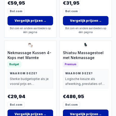
€59,95
€31,95
Bol.com
Bol.com
Vergelijk prijzen
→
Vergelijk prijzen
→
Bol.com en andere aanbieders op
Bol.com en andere aanbieders op
één pagina
één pagina
Nekmassage Kussen 4-
Shiatsu Massagestoel
Kops met Warmte
met Nekmassage
Budget
Premium
WAAROM DEZE?
WAAROM DEZE?
Sterke budgetoptie als je
Logische keuze als
vooral prijs en
afwerking, prestaties of
basisprestaties belangrijk
extra functies zwaarder
vindt.
wegen dan prijs.
€29,94
€486,95
Bol.com
Bol.com
Vergelijk prijzen
→
Vergelijk prijzen
→