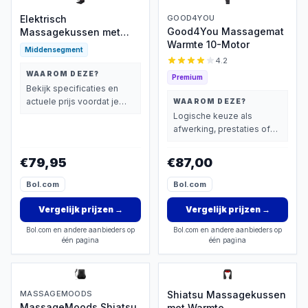
Elektrisch
GOOD4YOU
Good4You Massagemat
Massagekussen met
Warmte 10-Motor
Verwarming
Middensegment
4.2
WAAROM DEZE?
Premium
Bekijk specificaties en
actuele prijs voordat je
WAAROM DEZE?
beslist.
Logische keuze als
afwerking, prestaties of
extra functies zwaarder
wegen dan prijs.
€79,95
€87,00
Bol.com
Bol.com
Vergelijk prijzen
→
Vergelijk prijzen
→
Bol.com en andere aanbieders op
Bol.com en andere aanbieders op
één pagina
één pagina
MASSAGEMOODS
Shiatsu Massagekussen
MassageMoods Shiatsu
met Warmte