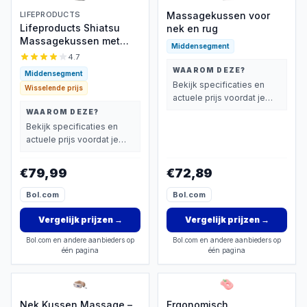
LIFEPRODUCTS
Massagekussen voor
Lifeproducts Shiatsu
nek en rug
Massagekussen met
Middensegment
Warmtefunctie
4.7
WAAROM DEZE?
Middensegment
Bekijk specificaties en
Wisselende prijs
actuele prijs voordat je
beslist.
WAAROM DEZE?
Bekijk specificaties en
actuele prijs voordat je
beslist.
€79,99
€72,89
Bol.com
Bol.com
Vergelijk prijzen
→
Vergelijk prijzen
→
Bol.com en andere aanbieders op
Bol.com en andere aanbieders op
één pagina
één pagina
Nek Kussen Massage –
Ergonomisch