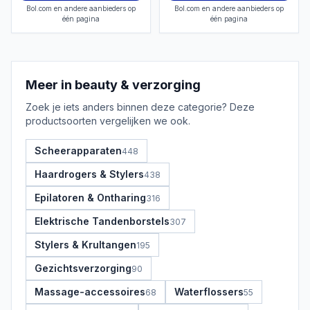
Bol.com en andere aanbieders op
Bol.com en andere aanbieders op
één pagina
één pagina
Meer in
beauty & verzorging
Zoek je iets anders binnen deze categorie? Deze
productsoorten vergelijken we ook.
Scheerapparaten
448
Haardrogers & Stylers
438
Epilatoren & Ontharing
316
Elektrische Tandenborstels
307
Stylers & Krultangen
195
Gezichtsverzorging
90
Massage-accessoires
Waterflossers
68
55