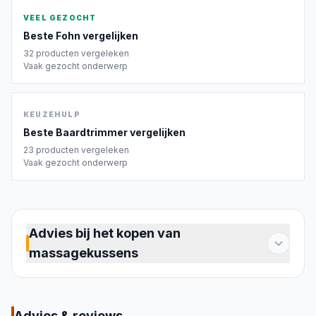
VEEL GEZOCHT
Beste
Fohn
vergelijken
32
producten vergeleken
Vaak gezocht onderwerp
KEUZEHULP
Beste
Baardtrimmer
vergelijken
23
producten vergeleken
Vaak gezocht onderwerp
Advies bij het kopen van
massagekussens
Koopgids massagekussens
Een massagekussen brengt de ontspanning van
een professionele massage naar je eigen bank of
Advies & reviews