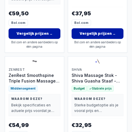
beslist.
€59,50
€37,95
Bol.com
Bol.com
Vergelijk prijzen
→
Vergelijk prijzen
→
Bol.com en andere aanbieders op
Bol.com en andere aanbieders op
één pagina
één pagina
ZENREST
SHIVA
ZenRest Smoothspine
Shiva Massage Stok -
Triple Fusion Massager -
Shiva Guasha Staaf -
Massage Kussen - Rug -
Shiva Gua Sha Houten
Middensegment
Budget
Stabiele prijs
Rugpijn - Rugkussen -
Staaf - Cellulitis -
Rugstretcher - Massage
RugMassage - Massage
WAAROM DEZE?
WAAROM DEZE?
Apparaat - Easyspine 3
Apparaat -
Bekijk specificaties en
Sterke budgetoptie als je
in 1 Rugmassage
Rug/Nek/Schouder/Buik/Tail
actuele prijs voordat je
vooral prijs en
- Massage Stok Hout -
beslist.
basisprestaties belangrijk
Houten Massage Stok - 1
vindt.
€54,99
€32,95
Stuk - Gua Sha Massage
Stick