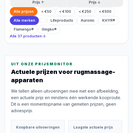
Prijs ↑
Prijs ↓
Alle prijzen
< €50
< €100
< €250
< €500
Alle merken
Lifeproducts
Auronic
KHYR®
Flamengo®
Gingko®
Alle
37
producten
UIT ONZE PRIJSMONITOR
Actuele prijzen voor
rugmassage-
apparaten
We tellen alleen uitvoeringen mee met een afbeelding,
een actuele prijs en minstens één werkende kooproute.
Dit is een momentopname van gemeten prijzen, geen
adviesprijs.
Koopbare uitvoeringen
Laagste actuele prijs