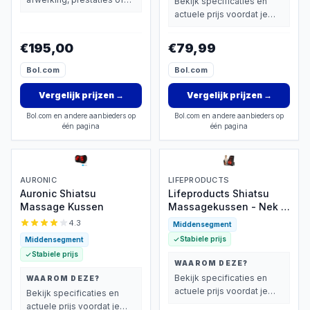
Bekijk specificaties en
extra functies zwaarder
actuele prijs voordat je
wegen dan prijs.
beslist.
€195,00
€79,99
Bol.com
Bol.com
Vergelijk prijzen
→
Vergelijk prijzen
→
Bol.com en andere aanbieders op
Bol.com en andere aanbieders op
één pagina
één pagina
AURONIC
LIFEPRODUCTS
Auronic Shiatsu
Lifeproducts Shiatsu
Massage Kussen
Massagekussen - Nek &
Rug met Warmte
4.3
Middensegment
Stabiele prijs
Middensegment
Stabiele prijs
WAAROM DEZE?
Bekijk specificaties en
WAAROM DEZE?
actuele prijs voordat je
Bekijk specificaties en
beslist.
actuele prijs voordat je