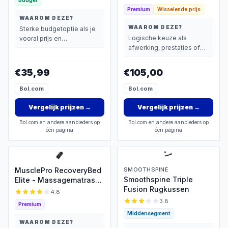
Budget
Premium
Wisselende prijs
WAAROM DEZE?
WAAROM DEZE?
Sterke budgetoptie als je
Logische keuze als
vooral prijs en
afwerking, prestaties of
basisprestaties belangrijk
extra functies zwaarder
vindt.
wegen dan prijs.
€35,99
€105,00
Bol.com
Bol.com
Vergelijk prijzen
→
Vergelijk prijzen
→
Bol.com en andere aanbieders op
Bol.com en andere aanbieders op
één pagina
één pagina
MusclePro RecoveryBed
SMOOTHSPINE
Smoothspine Triple
Elite - Massagematras
Fusion Rugkussen
met warmte -
4.8
luchtcompressie
3.8
Premium
massage - Massage mat
Middensegment
- Massage apparaat -
WAAROM DEZE?