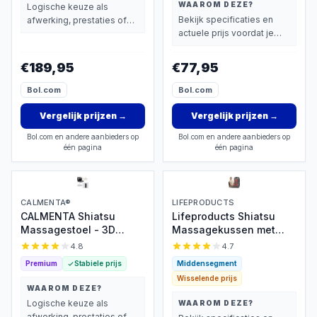
Rugmassage en
WAAROM DEZE?
Logische keuze als
Nekmassage apparaat -
Bekijk specificaties en
afwerking, prestaties of
Massagekussen - Zwart
actuele prijs voordat je
extra functies zwaarder
beslist.
wegen dan prijs.
€189,95
€77,95
Bol.com
Bol.com
Vergelijk prijzen
→
Vergelijk prijzen
→
Bol.com en andere aanbieders op
Bol.com en andere aanbieders op
één pagina
één pagina
CALMENTA®
LIFEPRODUCTS
CALMENTA Shiatsu
Lifeproducts Shiatsu
Massagestoel - 3D
Massagekussen met
massage met warmte
Warmtefunctie
4.8
4.7
Premium
Stabiele prijs
Middensegment
Wisselende prijs
WAAROM DEZE?
Logische keuze als
WAAROM DEZE?
afwerking, prestaties of