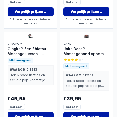
Bol.com
Bol.com
Vergelijk prijzen
→
Vergelijk prijzen
→
Bol.com en andere aanbieders op
Bol.com en andere aanbieders op
één pagina
één pagina
GINGKO®
JAKE
Gingko® Zen Shiatsu
Jake Boss®
Massagekussen -
Massageband Apparaat
Nekmassage Apparaat
- Rugmassage met
4.6
Middensegment
Draadloos - Infrarood
Infrarood Verwarmings
Middensegment
Warmtefunctie -
Band - Rugband
WAAROM DEZE?
Elektrisch - Rugmassage
Onderrug - Warmteband
Bekijk specificaties en
WAAROM DEZE?
Apparaten voor Nek,
Kussen voor Rug & Buik
actuele prijs voordat je
Bekijk specificaties en
Schouder, benen,
- Rugpijn Warmtegordel
beslist.
actuele prijs voordat je
voeten, buik - 8
- Elektrisch
beslist.
Massagekoppen met
Massagekussen -
€49,95
€39,95
Infrarood - 1,5 uur
Warmte en Massage
gebruik - Luxe
Apparaten
Bol.com
Bol.com
Opbergtas - Zwart/Grijs
Vergelijk prijzen
→
Vergelijk prijzen
→