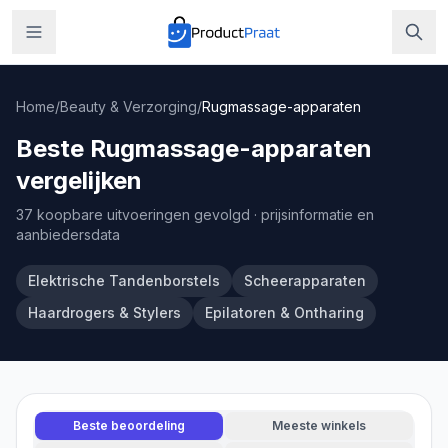
Home
/
Beauty & Verzorging
/
Rugmassage-apparaten
Beste Rugmassage-apparaten
vergelijken
37 koopbare uitvoeringen gevolgd
· prijsinformatie en
aanbiedersdata
Elektrische Tandenborstels
Scheerapparaten
Haardrogers & Stylers
Epilatoren & Ontharing
Beste beoordeling
Meeste winkels