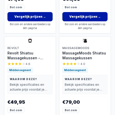
Bol.com
Bol.com
Vergelijk prijzen
→
Vergelijk prijzen
→
Bol.com en andere aanbieders op
Bol.com en andere aanbieders op
één pagina
één pagina
REVOLT
MASSAGEMOODS
Revolt Shiatsu
MassageMoods Shiatsu
Massagekussen -
Massagekussen
Infrarood
4.6
4.0
Middensegment
Middensegment
WAAROM DEZE?
WAAROM DEZE?
Bekijk specificaties en
Bekijk specificaties en
actuele prijs voordat je
actuele prijs voordat je
beslist.
beslist.
€49,95
€79,00
Bol.com
Bol.com