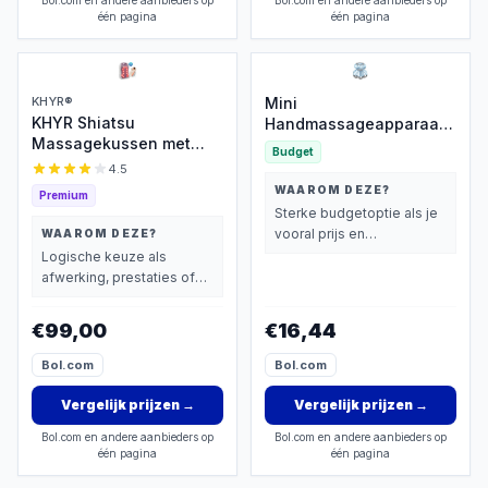
Bol.com en andere aanbieders op
Bol.com en andere aanbieders op
één pagina
één pagina
KHYR®
Mini
KHYR Shiatsu
Handmassageapparaat -
Massagekussen met
Nek & Lichaam
Budget
Warmte
4.5
WAAROM DEZE?
Premium
Sterke budgetoptie als je
vooral prijs en
WAAROM DEZE?
basisprestaties belangrijk
Logische keuze als
vindt.
afwerking, prestaties of
extra functies zwaarder
wegen dan prijs.
€99,00
€16,44
Bol.com
Bol.com
Vergelijk prijzen
→
Vergelijk prijzen
→
Bol.com en andere aanbieders op
Bol.com en andere aanbieders op
één pagina
één pagina