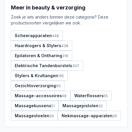
Meer in
beauty & verzorging
Zoek je iets anders binnen deze categorie? Deze
productsoorten vergelijken we ook.
Scheerapparaten
448
Haardrogers & Stylers
438
Epilatoren & Ontharing
316
Elektrische Tandenborstels
307
Stylers & Krultangen
195
Gezichtsverzorging
90
Massage-accessoires
Waterflossers
68
55
Massagekussens
Massagepistolen
51
32
Massagestoelen
Nekmassage-apparaten
29
26