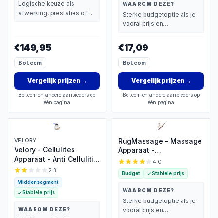
Trillingen en Verwarming
Massage Stok Hout XL -
Logische keuze als
WAAROM DEZE?
voor Rugpijn,
20 Massage Ballen -
afwerking, prestaties of
Sterke budgetoptie als je
Lendenmassage,
Gua Sha Massage Tool -
extra functies zwaarder
vooral prijs en
Spierontspanning en
1 Stuk - Bruin Hout - Gua
wegen dan prijs.
basisprestaties belangrijk
Thuisgebruik
Sha Massage Stick
vindt.
€149,95
€17,09
Bol.com
Bol.com
Vergelijk prijzen
→
Vergelijk prijzen
→
Bol.com en andere aanbieders op
Bol.com en andere aanbieders op
één pagina
één pagina
VELORY
RugMassage - Massage
Velory - Cellulites
Apparaat -
Apparaat - Anti Cellulitis
Rug/Nek/Schouder/Buik/Tail
4.0
Apparaat - Cupping
- Massage Stok Hout -
2.3
Budget
Stabiele prijs
Apparaat - Gua Sha -
Houten Massage Stok -
Middensegment
Body Massager -
Massage Stok Hout XL -
WAAROM DEZE?
Stabiele prijs
Rugmassage Apparaten
20 Massage Ballen -
Sterke budgetoptie als je
- Nekmassage Apparaat
Gua Sha Massage Tool -
WAAROM DEZE?
vooral prijs en
- Beenmassage
1 Stuk - Bruin Hout - Gua