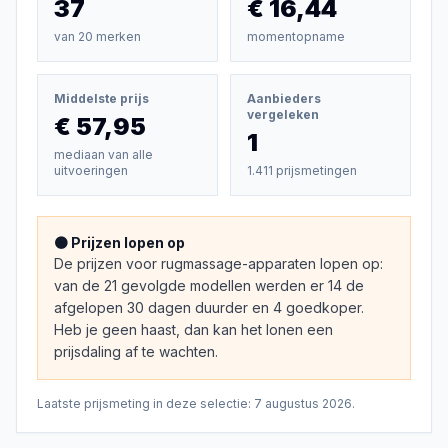
37
€ 16,44
van
20
merken
momentopname
Middelste prijs
Aanbieders
vergeleken
€ 57,95
1
mediaan van alle
uitvoeringen
1.411 prijsmetingen
🟠 Prijzen lopen op
De prijzen voor rugmassage-apparaten lopen op:
van de 21 gevolgde modellen werden er 14 de
afgelopen 30 dagen duurder en 4 goedkoper.
Heb je geen haast, dan kan het lonen een
prijsdaling af te wachten.
Laatste prijsmeting in deze selectie:
7 augustus 2026
.