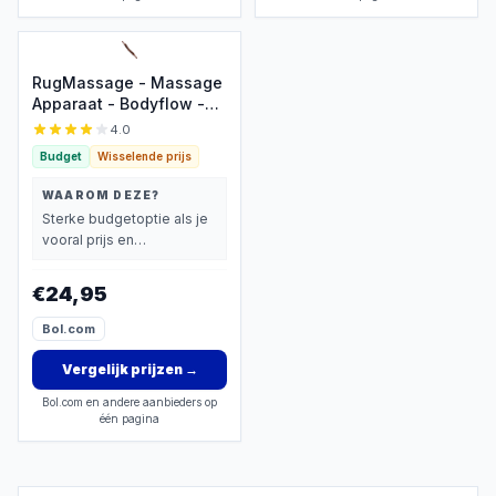
RugMassage - Massage
Apparaat - Bodyflow -
Rug/Nek/Schouder/Buik/Taille/Armen/Benen
4.0
- Massage Stok Hout -
Budget
Wisselende prijs
Houten Massage Stok -
Massage Stok Hout XL -
WAAROM DEZE?
20 Massage Ballen -
Sterke budgetoptie als je
Gua Sha Massage Tool -
vooral prijs en
1 Stuk - Bruin Hout - Gua
basisprestaties belangrijk
Sha Massage Stick
vindt.
€24,95
Bol.com
Vergelijk prijzen
→
Bol.com en andere aanbieders op
één pagina