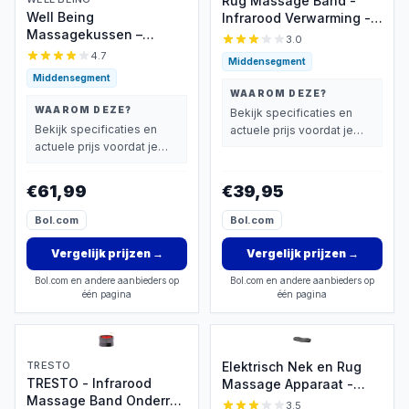
Rug Massage Band -
Well Being
Infrarood Verwarming -
Massagekussen –
Warmte Massage -
3.0
Massage kussen shiatsu
Pijnverlichting -
4.7
Middensegment
– 4 Draaiende
Draadloos - Grijs
Middensegment
Drukpunten – Warmte
WAAROM DEZE?
Functie - Elastische
WAAROM DEZE?
Bekijk specificaties en
Bevestigingsbandjes –
Bekijk specificaties en
actuele prijs voordat je
Elektrisch Nek en Rug
actuele prijs voordat je
beslist.
Massage Apparaat –
beslist.
Massagekussen Auto &
€61,99
€39,95
Thuis gebruik - Zwart
Bol.com
Bol.com
Vergelijk prijzen
→
Vergelijk prijzen
→
Bol.com en andere aanbieders op
Bol.com en andere aanbieders op
één pagina
één pagina
TRESTO
Elektrisch Nek en Rug
TRESTO - Infrarood
Massage Apparaat -
Massage Band Onderrug
Onderrug massage -
3.5