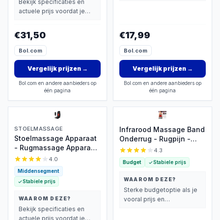
basisprestaties belangrijk
Bekijk specificaties en
Apparaat
Sha Massage Stick
vindt.
actuele prijs voordat je
beslist.
€31,50
€17,99
Bol.com
Bol.com
Vergelijk prijzen
→
Vergelijk prijzen
→
Bol.com en andere aanbieders op
Bol.com en andere aanbieders op
één pagina
één pagina
STOELMASSAGE
Infrarood Massage Band
Stoelmassage Apparaat
Onderrug - Rugpijn -
- Rugmassage Apparaat
Spieren & Gewrichten -
4.3
- Rugmassage Stoel -
Pijnverlichting -
4.0
Budget
Stabiele prijs
Infrarood Verwarming -
Warmteband - Elektrisch
Middensegment
Massage -
Rug Massage Apparaat
WAAROM DEZE?
Stabiele prijs
Pijnbestrijding
Sterke budgetoptie als je
WAAROM DEZE?
vooral prijs en
basisprestaties belangrijk
Bekijk specificaties en
vindt.
actuele prijs voordat je