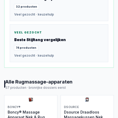
32
producten
Veel gezocht
· keuzehulp
VEEL GEZOCHT
Beste
Stijltang
vergelijken
74
producten
Veel gezocht
· keuzehulp
Alle
Rugmassage-apparaten
37
producten ·
bronrijke dossiers eerst
BONCY®
DSOURCE
Boncy® Massage
Dsource Draadloos
Apparaat Nek & Rug
Massagekussen Nek