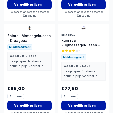
Vergelijk prijzen
→
Vergelijk prijzen
→
Bol.com en andere aanbieders op
Bol.com en andere aanbieders op
één pagina
één pagina
Shiatsu Massagekussen
RUGREVA
Rugreva
- Draagbaar
Rugmassagekussen -
Middensegment
Houdingcorrector
4.3
WAAROM DEZE?
Middensegment
Bekijk specificaties en
actuele prijs voordat je
WAAROM DEZE?
beslist.
Bekijk specificaties en
actuele prijs voordat je
beslist.
€65,00
€77,50
Bol.com
Bol.com
Vergelijk prijzen
→
Vergelijk prijzen
→