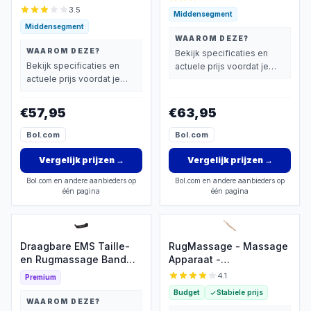
- Rugpijn - Apparaat -
Warmte Functie Lumbar
3.5
Middensegment
Spieren & Gewrichten -
Massager - Elektrische
Middensegment
Pijnverlichting -
Back Stretcher met
WAAROM DEZE?
Warmteband - Brace -
Massagefunctie -
WAAROM DEZE?
Bekijk specificaties en
Elektrisch Rug Massage
Rugmassage - Lumbale
Bekijk specificaties en
actuele prijs voordat je
Apparaat
Massager -
actuele prijs voordat je
beslist.
beslist.
€57,95
€63,95
Bol.com
Bol.com
Vergelijk prijzen
→
Vergelijk prijzen
→
Bol.com en andere aanbieders op
Bol.com en andere aanbieders op
één pagina
één pagina
Draagbare EMS Taille-
RugMassage - Massage
en Rugmassage Band
Apparaat -
met Warmte – Elektrische
Rug/Nek/Schouder/Buik/Tail
4.1
Premium
Oogmassager met
- Massage Stok Hout -
Budget
Stabiele prijs
Luchtcompressie,
Houten Massage Stok -
WAAROM DEZE?