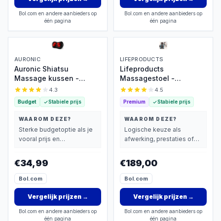
Bol.com en andere aanbieders op
Bol.com en andere aanbieders op
één pagina
één pagina
AURONIC
LIFEPRODUCTS
Auronic Shiatsu
Lifeproducts
Massage kussen -
Massagestoel -
Elektrisch Nek en Rug
Rugmassage Apparaat -
4.3
4.5
Massage Apparaat -
Shiatsu Rug
Budget
Stabiele prijs
Premium
Stabiele prijs
Infrarood Warmte
Massagekussen -
Functie - Nekmassage -
Massage Apparaat voor
WAAROM DEZE?
WAAROM DEZE?
Zwart
Nek en Rug - Massage
Sterke budgetoptie als je
Logische keuze als
Stoel met Infrarood
vooral prijs en
afwerking, prestaties of
Verwarming
basisprestaties belangrijk
extra functies zwaarder
vindt.
wegen dan prijs.
€34,99
€189,00
Bol.com
Bol.com
Vergelijk prijzen
→
Vergelijk prijzen
→
Bol.com en andere aanbieders op
Bol.com en andere aanbieders op
één pagina
één pagina