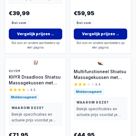
beslist.
€39,99
€59,95
Bol.com
Bol.com
Vergelijk prijzen
→
Vergelijk prijzen
→
Bol.com en andere aanbieders op
Bol.com en andere aanbieders op
één pagina
één pagina
KHYR®
Multifunctioneel Shiatsu
KHYR Draadloos Shiatsu
Massagekussen met
Massagekussen met
Warmte
3.4
Warmte
4.5
Middensegment
Middensegment
WAAROM DEZE?
WAAROM DEZE?
Bekijk specificaties en
Bekijk specificaties en
actuele prijs voordat je
actuele prijs voordat je
beslist.
beslist.
€71,95
€44,95