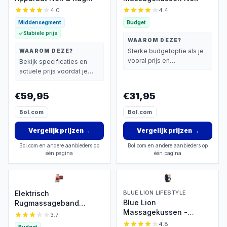
Shiatsu Kussen met
4.0
4.4
Warmte
Middensegment
Budget
Stabiele prijs
WAAROM DEZE?
Sterke budgetoptie als je
WAAROM DEZE?
vooral prijs en
Bekijk specificaties en
basisprestaties belangrijk
actuele prijs voordat je
vindt.
beslist.
€59,95
€31,95
Bol.com
Bol.com
Vergelijk prijzen
→
Vergelijk prijzen
→
Bol.com en andere aanbieders op
Bol.com en andere aanbieders op
één pagina
één pagina
Elektrisch
BLUE LION LIFESTYLE
Blue Lion
Rugmassageband
Massagekussen -
Warmte Trillingen
3.7
Shiatsu & Warmte
4.8