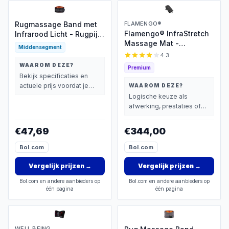
Rugmassage Band met
FLAMENGO®
Flamengo® InfraStretch
Infrarood Licht - Rugpijn
Massage Mat -
Verlichten - Draadloos
Middensegment
Rugmassage en
Opladen - Hernia -
4.3
Nekmassage apparaat -
Warmtecompressie -
WAAROM DEZE?
Premium
Infrarood -
Taille Massage Apparaat
Bekijk specificaties en
Massagekussen -
- Zwart
actuele prijs voordat je
WAAROM DEZE?
Massagematras -
beslist.
Logische keuze als
Compressiemassage –
afwerking, prestaties of
Elektrisch Warmtefunctie
extra functies zwaarder
- Vibratie - Rug nek en
wegen dan prijs.
€47,69
€344,00
schouders
Bol.com
Bol.com
Vergelijk prijzen
→
Vergelijk prijzen
→
Bol.com en andere aanbieders op
Bol.com en andere aanbieders op
één pagina
één pagina
WELL BEING