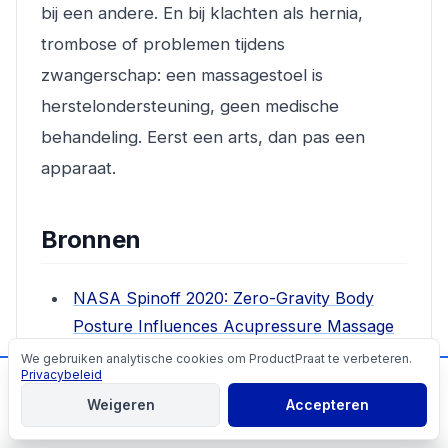
bij een andere. En bij klachten als hernia,
trombose of problemen tijdens
zwangerschap: een massagestoel is
herstelondersteuning, geen medische
behandeling. Eerst een arts, dan pas een
apparaat.
Bronnen
NASA Spinoff 2020: Zero-Gravity Body
Posture Influences Acupressure Massage
Chair
We gebruiken analytische cookies om ProductPraat te verbeteren.
Cookies
Privacybeleid
📬
Mis geen producttips!
ErgoQuest: The Science Behind Zero
Weigeren
Accepteren
Gravity
Aanmelden