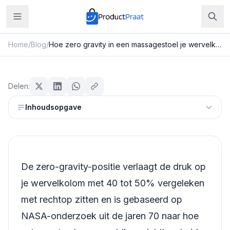
Home
/
Blog
/
Hoe zero gravity in een massagestoel je wervelkolomdruk met 80% verlaagt
Beauty & Verzorging
Hoe zero gravity in een
Delen:
massagestoel je wervelkolomdruk
Inhoudsopgave
met 80% verlaagt
Redactie ProductPraat
Bijgewerkt: 25 juli 2026
12
min leestijd
De zero-gravity-positie verlaagt de druk op
je wervelkolom met 40 tot 50% vergeleken
met rechtop zitten en is gebaseerd op
NASA-onderzoek uit de jaren 70 naar hoe