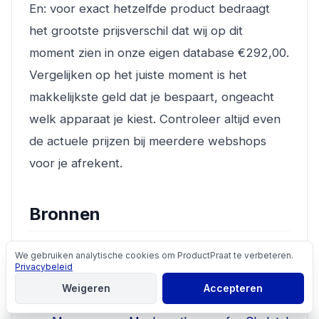
En: voor exact hetzelfde product bedraagt
het grootste prijsverschil dat wij op dit
moment zien in onze eigen database €292,00.
Vergelijken op het juiste moment is het
makkelijkste geld dat je bespaart, ongeacht
welk apparaat je kiest. Controleer altijd even
de actuele prijzen bij meerdere webshops
voor je afrekent.
Bronnen
Massage increases satellite cell number
We gebruiken analytische cookies om ProductPraat te verbeteren.
Cookies
Privacybeleid
independent of age-associated alterations in
Weigeren
Accepteren
sarcolemma permeability