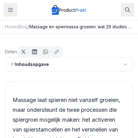
Home
/
Blog
/
Massage en spiermassa groeien: wat 29 studies en één verrassende vondst je vertellen
Beauty & Verzorging
Massage en spiermassa groeien:
Delen:
wat 29 studies en één verrassende
Inhoudsopgave
vondst je vertellen
Redactie ProductPraat
Bijgewerkt: 25 juli 2026
12
min leestijd
Massage laat spieren niet vanzelf groeien,
maar ondersteunt de twee processen die
spiergroei mogelijk maken: het activeren
van spierstamcellen en het versnellen van