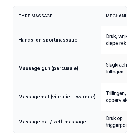
TYPE MASSAGE
MECHANISME
Druk, wrijving,
Hands-on sportmassage
diepe rek
Slagkracht, snel
Massage gun (percussie)
trillingen
Trillingen,
Massagemat (vibratie + warmte)
oppervlaktewa
Druk op
Massage bal / zelf-massage
triggerpoints