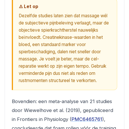
⚠️ Let op
Dezelfde studies laten zien dat massage wél
de subjectieve pijnbeleving verlaagt, maar de
objectieve spierkrachtherstel nauwelijks
beïnvloedt. Creatinekinase-waarden in het
bloed, een standaard marker voor
spierbeschadiging, dalen niet sneller door
massage. Je voelt je beter, maar de cel-
reparatie werkt op zijn eigen tempo. Gebruik
verminderde pijn dus niet als reden om
rustmomenten structureel te verkorten.
Bovendien: een meta-analyse van 21 studies
door Wiewelhove et al. (2019), gepubliceerd
in
Frontiers in Physiology
(
PMC6465761
),
concludeerde dat foam rollen vóór de training