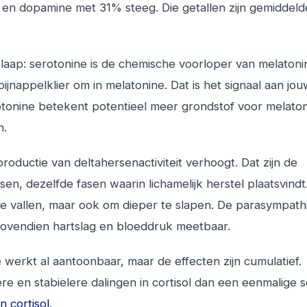
 en dopamine met 31% steeg. Die getallen zijn gemiddel
 slaap: serotonine is de chemische voorloper van melatoni
ijnappelklier om in melatonine. Dat is het signaal aan jo
erotonine betekent potentieel meer grondstof voor melaton
n.
roductie van deltahersenactiviteit verhoogt. Dat zijn de
en, dezelfde fasen waarin lichamelijk herstel plaatsvindt
 te vallen, maar ook om dieper te slapen. De parasympath
 bovendien hartslag en bloeddruk meetbaar.
 werkt al aantoonbaar, maar de effecten zijn cumulatief.
e en stabielere dalingen in cortisol dan een eenmalige s
 cortisol
.