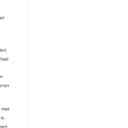
der
len
taal
en
eren
t met
is
een