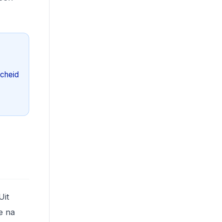
scheid
Uit
e na