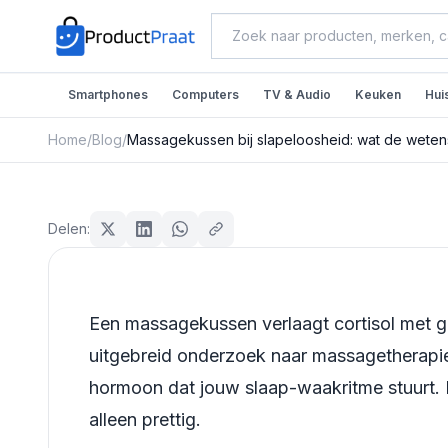
Smartphones
Computers
TV & Audio
Keuken
Hui
Home
/
Blog
/
Massagekussen bij slapeloosheid: wat de wete
Beauty & Verzorging
Massagekussen bij slape
Delen:
wetenschap écht zegt o
slaap
Een massagekussen verlaagt cortisol met 
Redactie ProductPraat
uitgebreid onderzoek naar massagetherapie.
Bijgewerkt: 25 juli 2026
12
min leestijd
hormoon dat jouw slaap-waakritme stuurt. D
alleen prettig.