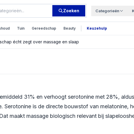
Zoeken
Categorieën
|
shoud
Tuin
Gereedschap
Beauty
Keuzehulp
nschap écht zegt over massage en slaap
loosheid: wat de
ver massage en
gemiddeld 31% en verhoogt serotonine met 28%, aldu
 Serotonine is de directe bouwstof van melatonine, h
at maakt massage biologisch relevant bij slapelooshei