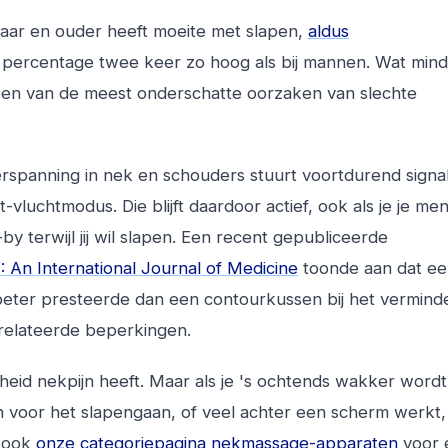
aar en ouder heeft moeite met slapen,
aldus
at percentage twee keer zo hoog als bij mannen. Wat min
 een van de meest onderschatte oorzaken van slechte
erspanning in nek en schouders stuurt voortdurend signa
vluchtmodus. Die blijft daardoor actief, ook als je je men
-by terwijl jij wil slapen. Een recent gepubliceerde
 An International Journal of Medicine
toonde aan dat e
beter presteerde dan een contourkussen bij het vermind
relateerde beperkingen.
heid nekpijn heeft. Maar als je 's ochtends wakker word
 voor het slapengaan, of veel achter een scherm werkt, 
k ook
onze categoriepagina nekmassage-apparaten
voor 