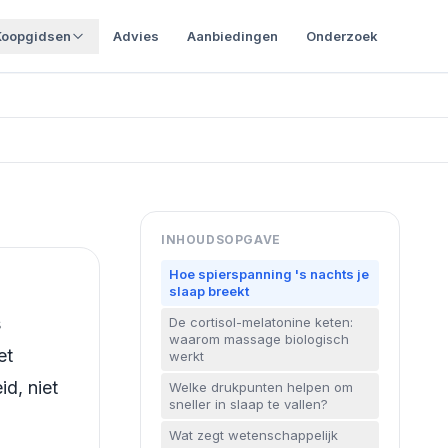
Koopgidsen
Advies
Aanbiedingen
Onderzoek
INHOUDSOPGAVE
Hoe spierspanning 's nachts je
slaap breekt
s
De cortisol-melatonine keten:
waarom massage biologisch
et
werkt
d, niet
Welke drukpunten helpen om
sneller in slaap te vallen?
Wat zegt wetenschappelijk