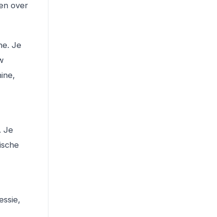
den over
ne. Je
uw
ine,
. Je
ische
essie,