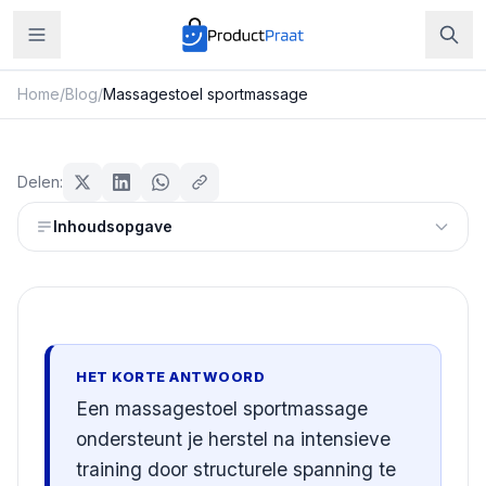
Home
/
Blog
/
Massagestoel sportmassage
Beauty & Verzorging
Massagestoel sportmassage
Delen:
Redactie ProductPraat
Inhoudsopgave
Bijgewerkt: 29 juli 2026
8
min leestijd
HET KORTE ANTWOORD
Een massagestoel sportmassage
ondersteunt je herstel na intensieve
training door structurele spanning te