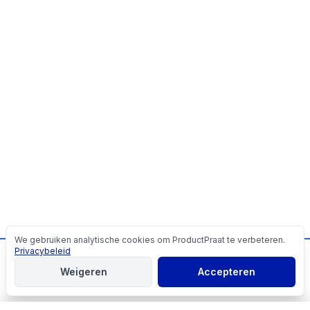
We gebruiken analytische cookies om ProductPraat te verbeteren.
Cookies
Privacybeleid
📬
Mis geen producttips!
Weigeren
Accepteren
Aanmelden