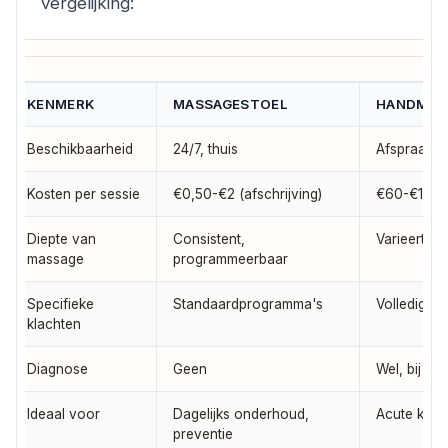
vergelijking:
KENMERK
MASSAGESTOEL
HANDMAT
Beschikbaarheid
24/7, thuis
Afspraakaf
Kosten per sessie
€0,50-€2 (afschrijving)
€60-€120
Diepte van
Consistent,
Varieert pe
massage
programmeerbaar
Specifieke
Standaardprogramma's
Volledig g
klachten
Diagnose
Geen
Wel, bij ge
Ideaal voor
Dagelijks onderhoud,
Acute klach
preventie