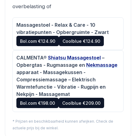
overbelasting of
Massagestoel - Relax & Care - 10
vibratiepunten - Opbergruimte - Zwart
Bol.com €124.90
Coolblue €124.90
CALMENTA®
Shiatsu Massagestoel
–
Opbergtas - Rugmassage en
Nekmassage
apparaat - Massagekussen -
Compressiemassage – Elektrisch
Warmtefunctie - Vibratie - Rugpijn en
Nekpijn - Massagemat
Bol.com €198.00
Coolblue €209.00
* Prijzen en beschikbaarheid kunnen afwijken. Check de
actuele prijs bij de winkel.