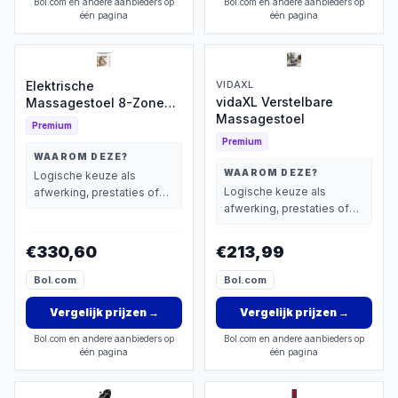
Bol.com en andere aanbieders op
Bol.com en andere aanbieders op
één pagina
één pagina
Elektrische
VIDAXL
vidaXL Verstelbare
Massagestoel 8-Zone
Massagestoel
Warmte
Premium
Premium
WAAROM DEZE?
WAAROM DEZE?
Logische keuze als
Logische keuze als
afwerking, prestaties of
afwerking, prestaties of
extra functies zwaarder
extra functies zwaarder
wegen dan prijs.
wegen dan prijs.
€330,60
€213,99
Bol.com
Bol.com
Vergelijk prijzen
→
Vergelijk prijzen
→
Bol.com en andere aanbieders op
Bol.com en andere aanbieders op
één pagina
één pagina