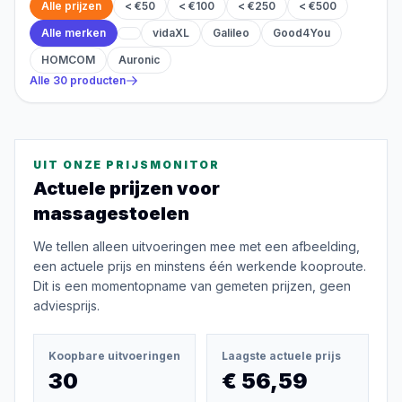
Alle prijzen
< €50
< €100
< €250
< €500
Alle merken
vidaXL
Galileo
Good4You
HOMCOM
Auronic
Alle
30
producten
UIT ONZE PRIJSMONITOR
Actuele prijzen voor
massagestoelen
We tellen alleen uitvoeringen mee met een afbeelding,
een actuele prijs en minstens één werkende kooproute.
Dit is een momentopname van gemeten prijzen, geen
adviesprijs.
Koopbare uitvoeringen
Laagste actuele prijs
30
€ 56,59