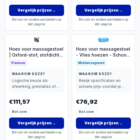
Vergelijk prijzen
→
Vergelijk prijzen
→
Bol.com en andere aanbieders op
Bol.com en andere aanbieders op
één pagina
één pagina
Hoes voor massagestoel
Hoes voor massagestoel
| Oxford-stof, stofdichte
- Vlies hoezen - Schoon
hoes - krasbestendige
en hygiënisch werken -
Premium
Middensegment
massagestoelbeschermer
Met handige gaten - 80
met rits - voor meubels,
x 180 cm
WAAROM DEZE?
WAAROM DEZE?
kantoor, thuis, spa,
Logische keuze als
Bekijk specificaties en
kamer, slaapkamer,
afwerking, prestaties of
actuele prijs voordat je
lounge, kliniek
extra functies zwaarder
beslist.
wachtruimte
wegen dan prijs.
€111,57
€76,92
Bol.com
Bol.com
Vergelijk prijzen
→
Vergelijk prijzen
→
Bol.com en andere aanbieders op
Bol.com en andere aanbieders op
één pagina
één pagina