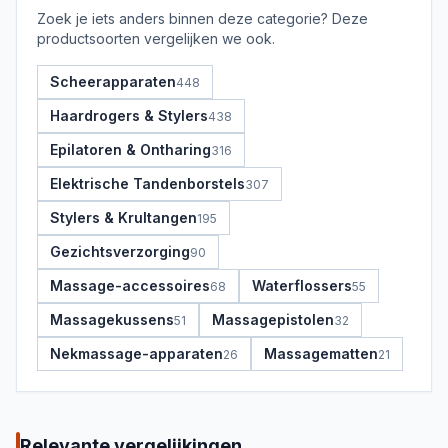
Zoek je iets anders binnen deze categorie? Deze
productsoorten vergelijken we ook.
Scheerapparaten
448
Haardrogers & Stylers
438
Epilatoren & Ontharing
316
Elektrische Tandenborstels
307
Stylers & Krultangen
195
Gezichtsverzorging
90
Massage-accessoires
Waterflossers
68
55
Massagekussens
Massagepistolen
51
32
Nekmassage-apparaten
Massagematten
26
21
Relevante vergelijkingen