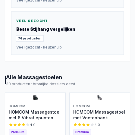
Veel gezocht
· keuzehulp
VEEL GEZOCHT
Beste
Stijltang
vergelijken
74
producten
Veel gezocht
· keuzehulp
Alle
Massagestoelen
30
producten ·
bronrijke dossiers eerst
HOMCOM
HOMCOM
HOMCOM Massagestoel
HOMCOM Massagestoel
met 8 Vibratiepunten
met Voetenbank
4.0
4.0
Premium
Premium