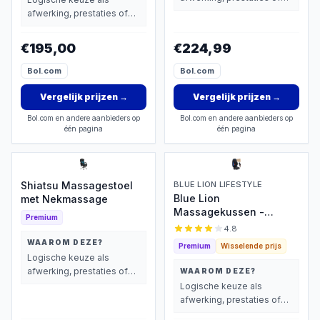
extra functies zwaarder
afwerking, prestaties of
wegen dan prijs.
extra functies zwaarder
wegen dan prijs.
€195,00
€224,99
Bol.com
Bol.com
Vergelijk prijzen
→
Vergelijk prijzen
→
Bol.com en andere aanbieders op
Bol.com en andere aanbieders op
één pagina
één pagina
Shiatsu Massagestoel
BLUE LION LIFESTYLE
Blue Lion
met Nekmassage
Massagekussen -
Premium
Shiatsu & Warmte
4.8
WAAROM DEZE?
Premium
Wisselende prijs
Logische keuze als
afwerking, prestaties of
WAAROM DEZE?
extra functies zwaarder
Logische keuze als
wegen dan prijs.
afwerking, prestaties of
extra functies zwaarder