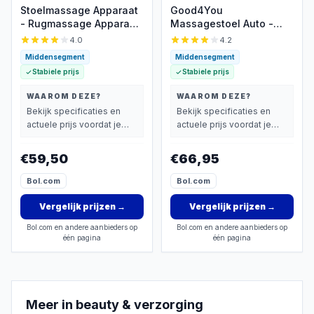
Stoelmassage Apparaat
Good4You
- Rugmassage Apparaat
Massagestoel Auto -
- Rugmassage Stoel -
Massagekussen -
4.0
4.2
Infrarood Verwarming -
Massage apparaat - Rug
Middensegment
Middensegment
Massage -
- Infrarood -
Stabiele prijs
Stabiele prijs
Pijnbestrijding
Verwarmingsfunctie -
Zwart
WAAROM DEZE?
WAAROM DEZE?
Bekijk specificaties en
Bekijk specificaties en
actuele prijs voordat je
actuele prijs voordat je
beslist.
beslist.
€59,50
€66,95
Bol.com
Bol.com
Vergelijk prijzen
→
Vergelijk prijzen
→
Bol.com en andere aanbieders op
Bol.com en andere aanbieders op
één pagina
één pagina
Meer in
beauty & verzorging