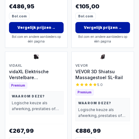
wegen dan prijs.
€486,95
€105,00
Bol.com
Bol.com
Vergelijk prijzen
→
Vergelijk prijzen
→
Bol.com en andere aanbieders op
Bol.com en andere aanbieders op
één pagina
één pagina
VIDAXL
VEVOR
vidaXL Elektrische
VEVOR 3D Shiatsu
Verstelbare
Massagestoel SL-Rail
Massagestoel
5.0
Premium
Premium
WAAROM DEZE?
Logische keuze als
WAAROM DEZE?
afwerking, prestaties of
Logische keuze als
extra functies zwaarder
afwerking, prestaties of
wegen dan prijs.
extra functies zwaarder
wegen dan prijs.
€267,99
€886,99