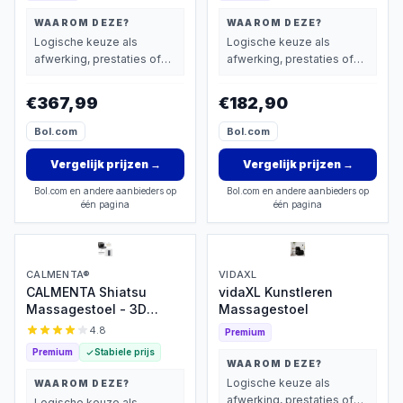
WAAROM DEZE?
WAAROM DEZE?
Logische keuze als
Logische keuze als
afwerking, prestaties of
afwerking, prestaties of
extra functies zwaarder
extra functies zwaarder
wegen dan prijs.
wegen dan prijs.
€367,99
€182,90
Bol.com
Bol.com
Vergelijk prijzen
→
Vergelijk prijzen
→
Bol.com en andere aanbieders op
Bol.com en andere aanbieders op
één pagina
één pagina
CALMENTA®
VIDAXL
CALMENTA Shiatsu
vidaXL Kunstleren
Massagestoel - 3D
Massagestoel
massage met warmte
4.8
Premium
Premium
Stabiele prijs
WAAROM DEZE?
Logische keuze als
WAAROM DEZE?
afwerking, prestaties of
Logische keuze als