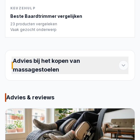
KEUZEHULP
Beste
Baardtrimmer
vergelijken
23
producten vergeleken
Vaak gezocht onderwerp
Advies bij het kopen van
massagestoelen
Een massagestoel maakt dagelijkse ontspanning
thuis mogelijk, zonder afspraken. Of je
gespannen schouders hebt na een werkdag,
Advies & reviews
spierpijn na het sporten of gewoon behoefte aan
rust: een goed model neemt die spanning weg op
het moment dat jij dat wilt. De markt biedt een
breed scala, van compacte kussens die je op een
gewone stoel legt tot volledige stoelen die je hele
lichaam masseren. Elk type heeft zijn eigen