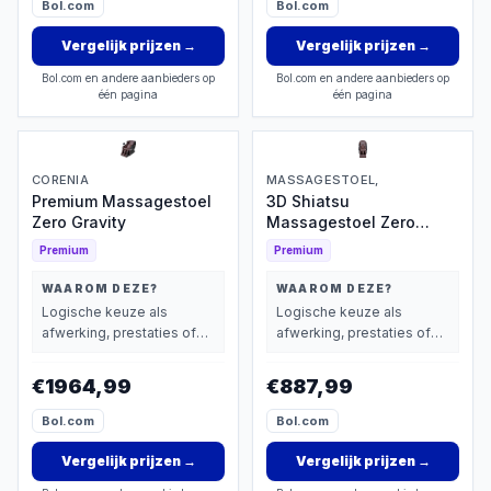
Bol.com
Bol.com
Vergelijk prijzen
→
Vergelijk prijzen
→
Bol.com en andere aanbieders op
Bol.com en andere aanbieders op
één pagina
één pagina
CORENIA
MASSAGESTOEL,
Premium Massagestoel
3D Shiatsu
Zero Gravity
Massagestoel Zero
Gravity
Premium
Premium
WAAROM DEZE?
WAAROM DEZE?
Logische keuze als
Logische keuze als
afwerking, prestaties of
afwerking, prestaties of
extra functies zwaarder
extra functies zwaarder
wegen dan prijs.
wegen dan prijs.
€1964,99
€887,99
Bol.com
Bol.com
Vergelijk prijzen
→
Vergelijk prijzen
→