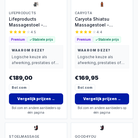
LIFEPRODUCTS
CARYOTA
Lifeproducts
Caryota Shiatsu
Massagestoel -
Massagestoel -
Rugmassage Apparaat -
Massage Apparaat -
4.5
4.4
Shiatsu Rug
Massagekussen met
Premium
Stabiele prijs
Premium
Stabiele prijs
Massagekussen -
Infrarood Warmte - 2-
Massage Apparaat voor
delig - Been
WAAROM DEZE?
WAAROM DEZE?
Nek en Rug - Massage
Logische keuze als
Logische keuze als
Stoel met Infrarood
afwerking, prestaties of
afwerking, prestaties of
Verwarming
extra functies zwaarder
extra functies zwaarder
wegen dan prijs.
wegen dan prijs.
€189,00
€169,95
Bol.com
Bol.com
Vergelijk prijzen
→
Vergelijk prijzen
→
Bol.com en andere aanbieders op
Bol.com en andere aanbieders op
één pagina
één pagina
STOELMASSAGE
GOOD4YOU