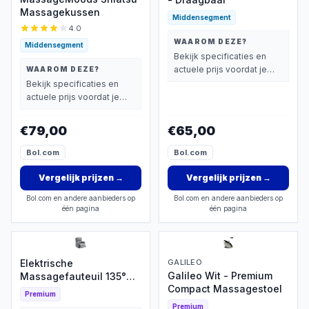
Massagekussen
Middensegment
4.0
WAAROM DEZE?
Middensegment
Bekijk specificaties en
actuele prijs voordat je
WAAROM DEZE?
beslist.
Bekijk specificaties en
actuele prijs voordat je
beslist.
€79,00
€65,00
Bol.com
Bol.com
Vergelijk prijzen
→
Vergelijk prijzen
→
Bol.com en andere aanbieders op
Bol.com en andere aanbieders op
één pagina
één pagina
Elektrische
GALILEO
Galileo Wit - Premium
Massagefauteuil 135°
Compact Massagestoel
Kantelbaar
Premium
Premium