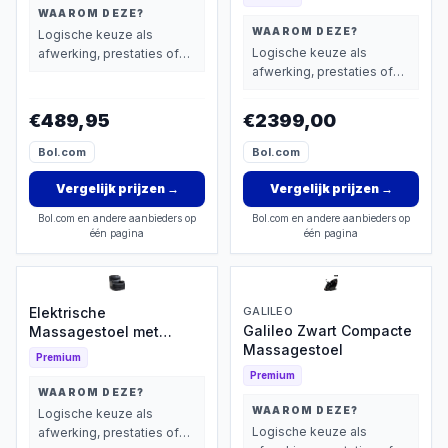
WAAROM DEZE?
WAAROM DEZE?
Logische keuze als
Logische keuze als
afwerking, prestaties of
afwerking, prestaties of
extra functies zwaarder
extra functies zwaarder
wegen dan prijs.
wegen dan prijs.
€489,95
€2399,00
Bol.com
Bol.com
Vergelijk prijzen
→
Vergelijk prijzen
→
Bol.com en andere aanbieders op
Bol.com en andere aanbieders op
één pagina
één pagina
Elektrische
GALILEO
Galileo Zwart Compacte
Massagestoel met
Massagestoel
Verwarming
Premium
Premium
WAAROM DEZE?
WAAROM DEZE?
Logische keuze als
Logische keuze als
afwerking, prestaties of