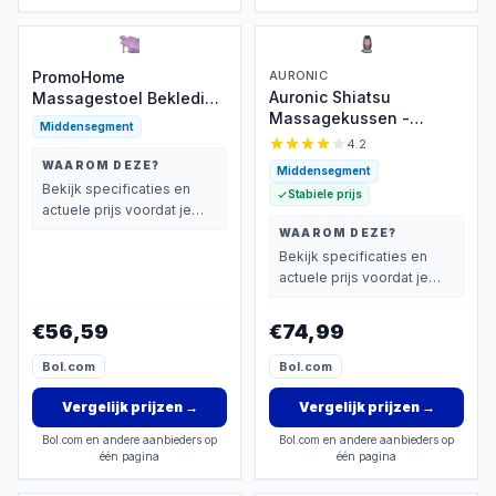
PromoHome
AURONIC
Auronic Shiatsu
Massagestoel Bekleding
Massagekussen -
Set - 3-delige
Middensegment
Massagestoel -
Microvezel Hoes voor
4.2
Massage Rug - Infrarood
Comfortabele
WAAROM DEZE?
Middensegment
- Massage apparaat -
Behandelingen
Bekijk specificaties en
Stabiele prijs
Massage Stoel - Zwart
actuele prijs voordat je
beslist.
WAAROM DEZE?
Bekijk specificaties en
actuele prijs voordat je
beslist.
€56,59
€74,99
Bol.com
Bol.com
Vergelijk prijzen
→
Vergelijk prijzen
→
Bol.com en andere aanbieders op
Bol.com en andere aanbieders op
één pagina
één pagina