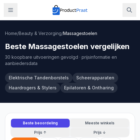
Home
/
Beauty & Verzorging
/
Massagestoelen
Beste Massagestoelen vergelijken
30 koopbare uitvoeringen gevolgd
· prijsinformatie en
aanbiedersdata
Elektrische Tandenborstels
Scheerapparaten
Haardrogers & Stylers
Epilatoren & Ontharing
Beste beoordeling
Meeste winkels
Prijs ↑
Prijs ↓