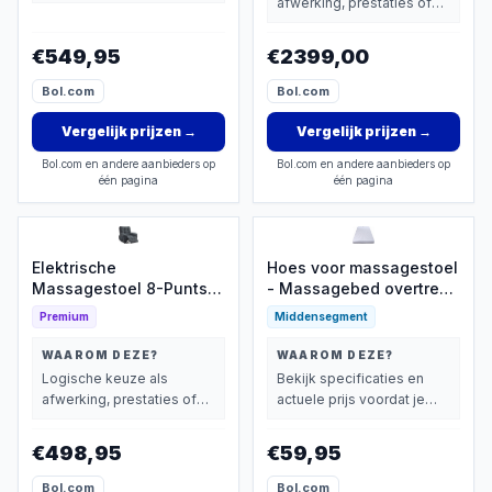
afwerking, prestaties of
extra functies zwaarder
extra functies zwaarder
wegen dan prijs.
wegen dan prijs.
€549,95
€2399,00
Bol.com
Bol.com
Vergelijk prijzen
→
Vergelijk prijzen
→
Bol.com en andere aanbieders op
Bol.com en andere aanbieders op
één pagina
één pagina
Elektrische
Hoes voor massagestoel
Massagestoel 8-Punts
- Massagebed overtrek -
met Verwarming
Wellness en spa - Anti-
Premium
Middensegment
slip oppervlak - 80 x 190
cm - Zoals afgebeeld
WAAROM DEZE?
WAAROM DEZE?
Logische keuze als
Bekijk specificaties en
afwerking, prestaties of
actuele prijs voordat je
extra functies zwaarder
beslist.
wegen dan prijs.
€498,95
€59,95
Bol.com
Bol.com