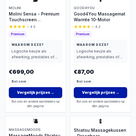
MOLINI
GOOD4YOU
Molini Sensa - Premium
Good4You Massagemat
Touchscreen
Warmte 10-Motor
Massagestoel
4.5
4.2
Premium
Premium
WAAROM DEZE?
WAAROM DEZE?
Logische keuze als
Logische keuze als
afwerking, prestaties of
afwerking, prestaties of
extra functies zwaarder
extra functies zwaarder
wegen dan prijs.
wegen dan prijs.
€699,00
€87,00
Bol.com
Bol.com
Vergelijk prijzen
→
Vergelijk prijzen
→
Bol.com en andere aanbieders op
Bol.com en andere aanbieders op
één pagina
één pagina
MASSAGEMOODS
Shiatsu Massagekussen
MassageMoods Shiatsu
- Draagbaar