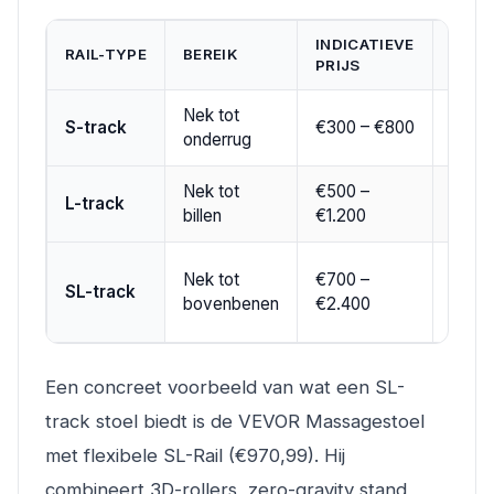
INDICATIEVE
BEST
RAIL-TYPE
BEREIK
PRIJS
VOO
Nek tot
Rug-
S-track
€300 – €800
onderrug
schou
Nek tot
€500 –
Onder
L-track
billen
€1.200
spier
Volle
Nek tot
€700 –
SL-track
dekki
bovenbenen
€2.400
gebru
Een concreet voorbeeld van wat een SL-
track stoel biedt is de VEVOR Massagestoel
met flexibele SL-Rail (€970,99). Hij
combineert 3D-rollers, zero-gravity stand,