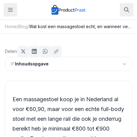
Home
/
Blog
/
Wat kost een massagestoel echt, en wanneer verdient hij zichzelf terug?
Beauty & Verzorging
Wat kost een massagestoel echt,
Delen:
en wanneer verdient hij zichzelf
Inhoudsopgave
terug?
Redactie ProductPraat
Bijgewerkt: 25 juli 2026
13
min leestijd
Een massagestoel koop je in Nederland al
voor €60,90, maar voor een echte full-body
stoel met een lange rail die ook je onderrug
bereikt heb je minimaal €800 tot €900