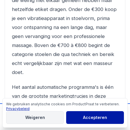
die weinig met elkaar gemeen hebben maar
hetzelfde etiket dragen. Onder de €300 koop
je een vibratieapparaat in stoelvorm, prima
voor ontspanning na een lange dag, maar
geen vervanging voor een professionele
massage. Boven de €700 à €800 begint de
categorie stoelen die qua techniek en bereik
echt vergelijkbaar zijn met wat een masseur
doet.
Het aantal automatische programma's is één
van de grootste marketingtrucjes in deze
We gebruiken analytische cookies om ProductPraat te verbeteren.
categorie. Wij kijken bij elke stoel naar vier
Cookies
Privacybeleid
📬
Mis geen producttips!
concrete dingen: raillengte, rollerdimensie (2D
Weigeren
Accepteren
Aanmelden
of 3D), luchtdrukkussens en de aanwezigheid