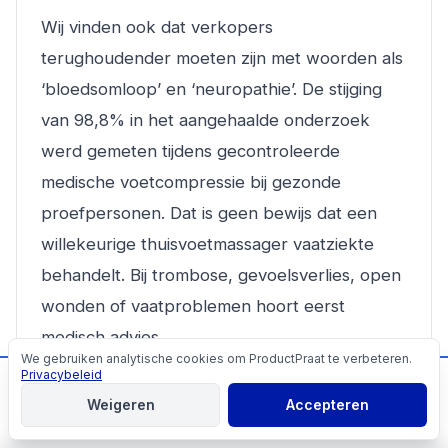
Wij vinden ook dat verkopers
terughoudender moeten zijn met woorden als
‘bloedsomloop’ en ‘neuropathie’. De stijging
van 98,8% in het aangehaalde onderzoek
werd gemeten tijdens gecontroleerde
medische voetcompressie bij gezonde
proefpersonen. Dat is geen bewijs dat een
willekeurige thuisvoetmassager vaatziekte
behandelt. Bij trombose, gevoelsverlies, open
wonden of vaatproblemen hoort eerst
medisch advies.
We gebruiken analytische cookies om ProductPraat te verbeteren.
Cookies
Privacybeleid
📬
Mis geen producttips!
Vergelijk ten slotte dezelfde EAN bij
Weigeren
Accepteren
Aanmelden
meerdere winkels. Het grootste prijsverschil