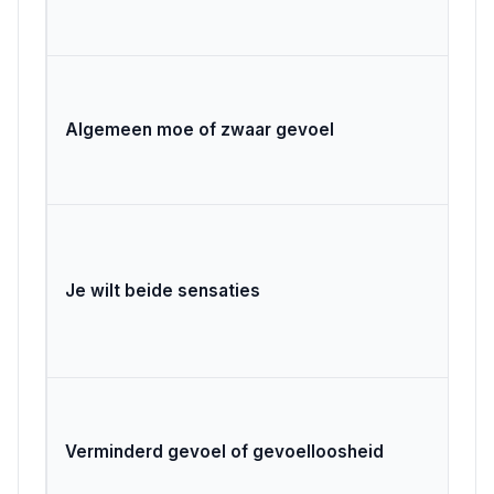
Li
Algemeen moe of zwaar gevoel
c
Je wilt beide sensaties
C
Ni
Verminderd gevoel of gevoelloosheid
ex