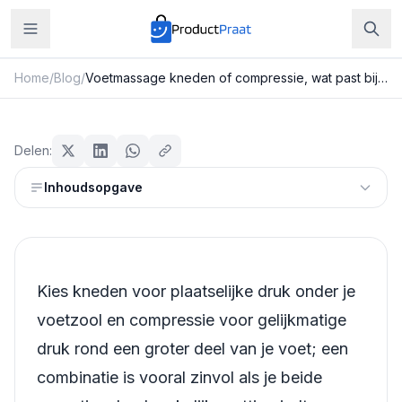
Home
/
Blog
/
Voetmassage kneden of compressie, wat past bij je voeten?
Beauty & Verzorging
Voetmassage kneden of
Delen:
compressie, wat past bij je voeten?
Inhoudsopgave
Redactie ProductPraat
20 juli 2026
12
min leestijd
Kies kneden voor plaatselijke druk onder je
voetzool en compressie voor gelijkmatige
druk rond een groter deel van je voet; een
combinatie is vooral zinvol als je beide