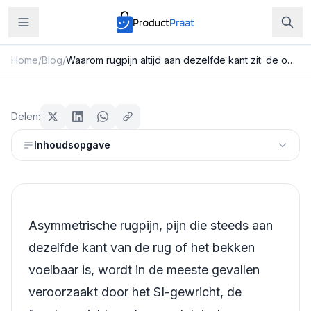
Home
/
Blog
/
Waarom rugpijn altijd aan dezelfde kant zit: de oorzaken van asymmetrische rugpijn
Beauty & Verzorging
Waarom rugpijn altijd aan dezelfde
Delen:
kant zit: de oorzaken van
Inhoudsopgave
asymmetrische rugpijn
Redactie ProductPraat
Bijgewerkt: 25 juli 2026
15
min leestijd
Asymmetrische rugpijn, pijn die steeds aan
dezelfde kant van de rug of het bekken
voelbaar is, wordt in de meeste gevallen
veroorzaakt door het SI-gewricht, de