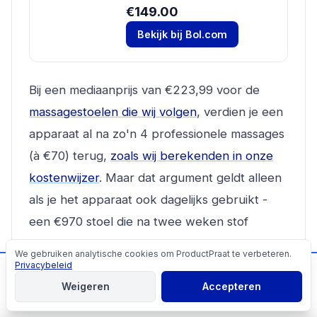
€149.00
Bekijk bij Bol.com
Bij een mediaanprijs van €223,99 voor de
massagestoelen die wij volgen
, verdien je een
apparaat al na zo'n 4 professionele massages
(à €70) terug,
zoals wij berekenden in onze
kostenwijzer
. Maar dat argument geldt alleen
als je het apparaat ook dagelijks gebruikt -
een €970 stoel die na twee weken stof
vergaart, is nooit terugverdiend.
We gebruiken analytische cookies om ProductPraat te verbeteren.
Cookies
Privacybeleid
📬
Mis geen producttips!
Weigeren
Accepteren
Onze kijk
Aanmelden