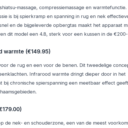
shiatsu-massage, compressiemassage en warmtefunctie.
e is bij spierkramp en spanning in rug en nek effectiev
nel en de bijgeleverde opbergtas maakt het apparaat ma
en dit model een 4.8, sterk voor een kussen in de €200-
od warmte (€149.95)
 voor de rug en een voor de benen. Dit tweedelige concep
eenklachten. Infrarood warmte dringt dieper door in het
bij chronische spierspanning een meetbaar effect geeft
ichaamsgebieden.
€179.00)
k op de nek- en schouderzone, een van de meest voorko