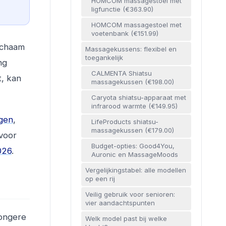
HOMCOM massagestoel met
ligfunctie (€363.90)
HOMCOM massagestoel met
voetenbank (€151.99)
lichaam
Massagekussens: flexibel en
toegankelijk
ng
CALMENTA Shiatsu
t, kan
massagekussen (€198.00)
Caryota shiatsu-apparaat met
infrarood warmte (€149.95)
ngen
,
LifeProducts shiatsu-
massagekussen (€179.00)
 voor
Budget-opties: Good4You,
026
.
Auronic en MassageMoods
Vergelijkingstabel: alle modellen
op een rij
Veilig gebruik voor senioren:
vier aandachtspunten
jongere
Welk model past bij welke