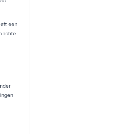
eeft een
 lichte
onder
lingen