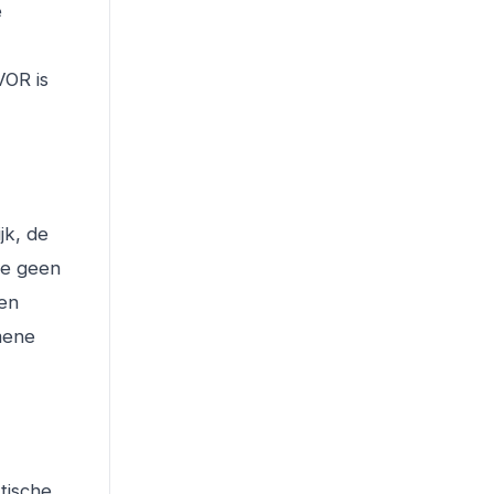
e
VOR is
jk, de
ie geen
een
emene
tische