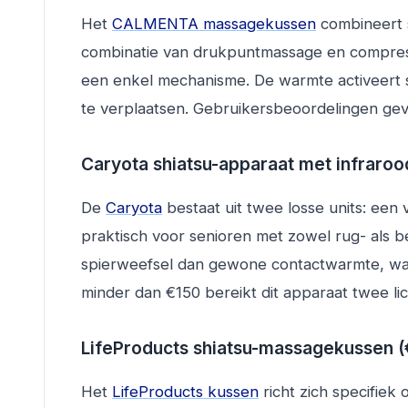
Het
CALMENTA massagekussen
combineert 
combinatie van drukpuntmassage en compressi
een enkel mechanisme. De warmte activeert s
te verplaatsen. Gebruikersbeoordelingen gev
Caryota shiatsu-apparaat met infraro
De
Caryota
bestaat uit twee losse units: een
praktisch voor senioren met zowel rug- als b
spierweefsel dan gewone contactwarmte, wat 
minder dan €150 bereikt dit apparaat twee l
LifeProducts shiatsu-massagekussen (
Het
LifeProducts kussen
richt zich specifie