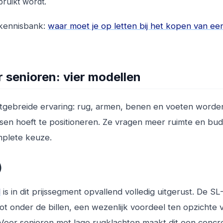
bruikt wordt.
kennisbank:
waar moet je op letten bij het kopen van ee
 senioren: vier modellen
itgebreide ervaring: rug, armen, benen en voeten worde
sen hoeft te positioneren. Ze vragen meer ruimte en bud
mplete keuze.
)
l
is in dit prijssegment opvallend volledig uitgerust. De SL-
ot onder de billen, een wezenlijk voordeel ten opzichte 
. Voor senioren met lage rugklachten maakt dit een concr