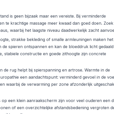
stand is geen bijzaak maar een vereiste. Bij verminderde
 een te krachtige massage meer kwaad dan goed doen. Zoek
eaus, waarbij het laagste niveau daadwerkelijk zacht aanvoel
ogte, strakke bekleding of smalle armleuningen maken het 
jn de spieren ontspannen en kan de bloeddruk licht gedaald 
e, stabiele constructie en goede zithoogte zijn concrete
 de rug helpt bij spierspanning en artrose. Warmte in de
neuropathie een aandachtspunt: verminderd gevoel in de vo
llen waarbij de verwarming per zone afzonderlijk uitgescha
 op een klein aanraakscherm zijn voor veel ouderen een 
conen of een overzichtelijke afstandsbediening vergroten d