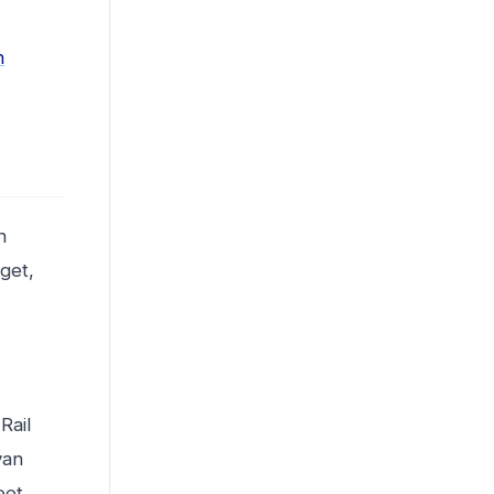
n
n
get,
Rail
van
eet