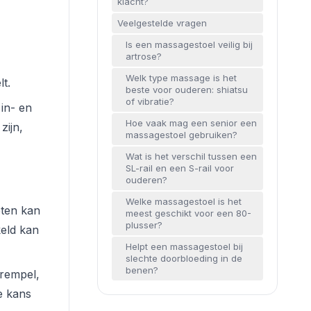
klacht?
Veelgestelde vragen
Is een massagestoel veilig bij
artrose?
Welk type massage is het
t.
beste voor ouderen: shiatsu
of vibratie?
in- en
Hoe vaak mag een senior een
zijn,
massagestoel gebruiken?
Wat is het verschil tussen een
SL-rail en een S-rail voor
ouderen?
Welke massagestoel is het
eten kan
meest geschikt voor een 80-
plusser?
keld kan
Helpt een massagestoel bij
slechte doorbloeding in de
benen?
drempel,
e kans