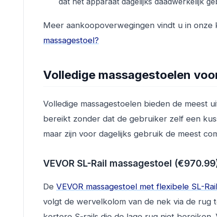
dat het apparaat dagelijks daadwerkelijk ge
Meer aankoopoverwegingen vindt u in onze 
massagestoel?
Volledige massagestoelen voor
Volledige massagestoelen bieden de meest u
bereikt zonder dat de gebruiker zelf een kus
maar zijn voor dagelijks gebruik de meest co
VEVOR SL-Rail massagestoel (€970.99
De
VEVOR massagestoel met flexibele SL-Rai
volgt de wervelkolom van de nek via de rug t
kortere S-rails die de lage rug niet bereiken