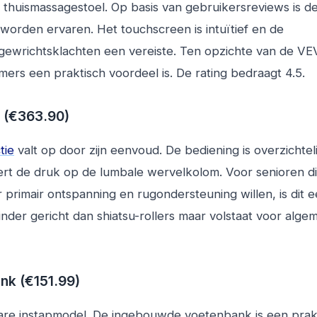
e thuismassagestoel. Op basis van gebruikersreviews is d
 worden ervaren. Het touchscreen is intuïtief en de
t gewrichtsklachten een vereiste. Ten opzichte van de VE
rs een praktisch voordeel is. De rating bedraagt 4.5.
 (€363.90)
tie
valt op door zijn eenvoud. De bediening is overzichteli
indert de druk op de lumbale wervelkolom. Voor senioren d
imair ontspanning en rugondersteuning willen, is dit 
inder gericht dan shiatsu-rollers maar volstaat voor alg
k (€151.99)
bare instapmodel. De ingebouwde voetenbank is een prak