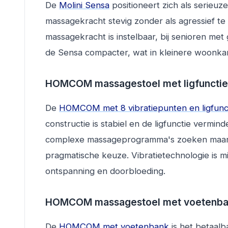
De
Molini Sensa
positioneert zich als serieuz
massagekracht stevig zonder als agressief te
massagekracht is instelbaar, bij senioren me
de Sensa compacter, wat in kleinere woonkame
HOMCOM massagestoel met ligfunctie
De
HOMCOM met 8 vibratiepunten en ligfunc
constructie is stabiel en de ligfunctie verm
complexe massageprogramma's zoeken maar pr
pragmatische keuze. Vibratietechnologie is m
ontspanning en doorbloeding.
HOMCOM massagestoel met voetenban
De
HOMCOM met voetenbank
is het betaal