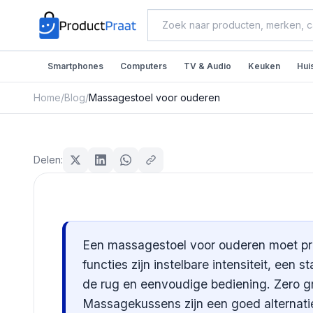
Smartphones
Computers
TV & Audio
Keuken
Hui
Home
/
Blog
/
Massagestoel voor ouderen
Beauty & Verzorging
Massagestoel voor oude
Delen:
Redactie ProductPraat
Bijgewerkt: 25 juli 2026
9
min leestijd
Een massagestoel voor ouderen moet prim
functies zijn instelbare intensiteit, een s
de rug en eenvoudige bediening. Zero gr
Massagekussens zijn een goed alternatief