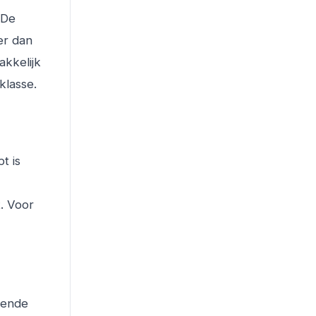
 De
er dan
kkelijk
klasse.
t is
. Voor
mende