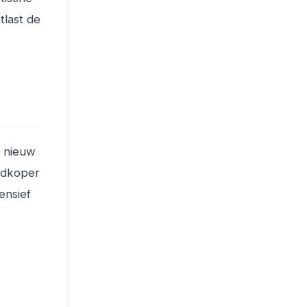
tlast de
n nieuw
oedkoper
ensief