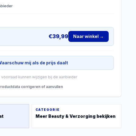
anbieder
€
39,99
Naar winkel →
aarschuw mij als de prijs daalt
n voorraad kunnen wijzigen bij de aanbieder
roductdata corrigeren of aanvullen
CATEGORIE
at
Meer
Beauty & Verzorging
bekijken