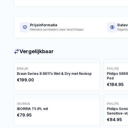
Prijsinformatie
Datav
Meerdere aanbieders waar beschikbaar
Regelma
Vergelijkbaar
BRAUN
PHILIPS
Braun Series 8 8617s Wet & Dry met flexkop
Philips S86
Pod
€
199.00
€
184.95
IBORRIA
PHILIPS
IBORRIA T5 IPL wit
Philips Son
Sensitive-s
€
79.95
€
84.95