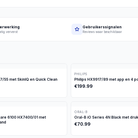
erwerking
Gebruikerssignalen
tig ververst
Reviews waar beschikbaar
PHILIPS
97/55 met SkinIQ en Quick Clean
Philips HX9917/89 met app en 4 p
€
199.99
ORAL-B
icare 6100 HX7400/01 met
Oral-B iO Series 4N Black met dru
tand
€
70.99