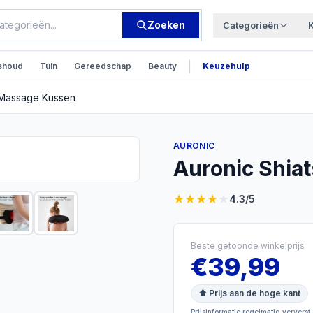
Zoeken
Categorieën
|
shoud
Tuin
Gereedschap
Beauty
Keuzehulp
 Massage Kussen
AURONIC
Auronic Shia
★
★
★
★
★
4.3
/5
Beste getoonde winkelprijs
€
39,99
⬆ Prijs aan de hoge kant
Prijsinformatie regelmatig ververst