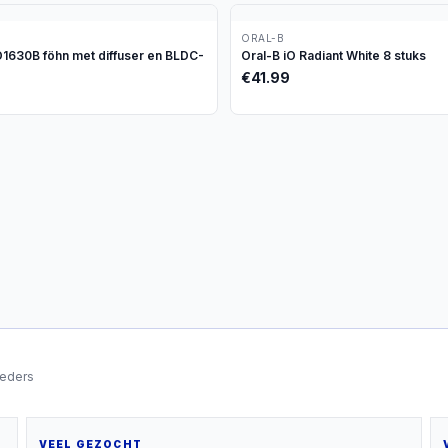
ORAL-B
630B föhn met diffuser en BLDC-
Oral-B iO Radiant White 8 stuks
€
41.99
ieders
VEEL GEZOCHT