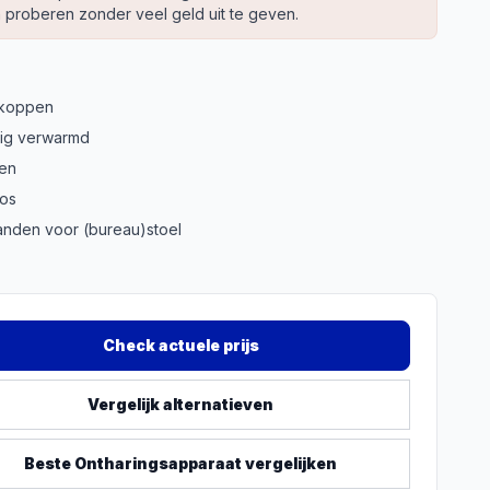
 proberen zonder veel geld uit te geven.
 koppen
atig verwarmd
ten
oos
anden voor (bureau)stoel
Check actuele prijs
Vergelijk alternatieven
Beste
Ontharingsapparaat
vergelijken