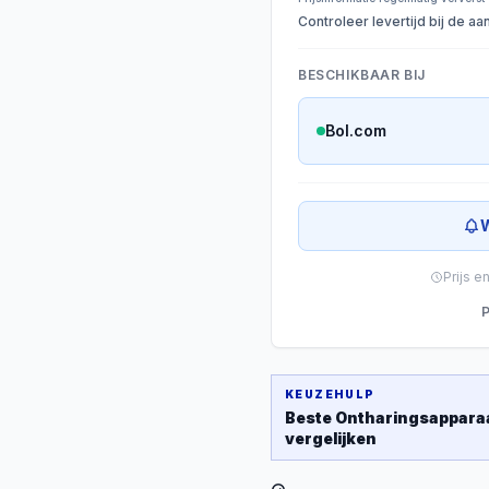
Controleer levertijd bij de a
BESCHIKBAAR BIJ
Bol.com
W
Prijs e
P
KEUZEHULP
Beste
Ontharingsappara
vergelijken