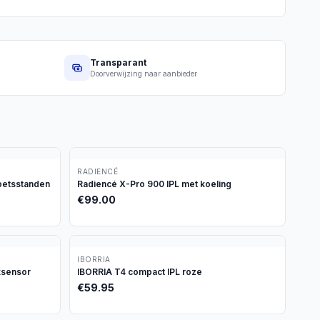
Transparant
Doorverwijzing naar aanbieder
RADIENCÉ
oetsstanden
Radiencé X-Pro 900 IPL met koeling
€
99.00
IBORRIA
ksensor
IBORRIA T4 compact IPL roze
€
59.95