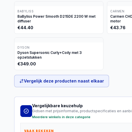
BABYLISS
CARMEN
BaByliss Power Smooth D215DE 2200 W met
Carmen CHD1
diffuser
motor
€
44.40
€
43.76
DYSON
Dyson Supersonic Curly+Coily met 3
opzetstukken
€
349.00
Vergelijk deze producten naast elkaar
Vergelijkbare keuzehulp
Gidsen met prijsinformatie, productspecificaties en aanb
Meerdere winkels in deze categorie
VAAK BEKEKEN