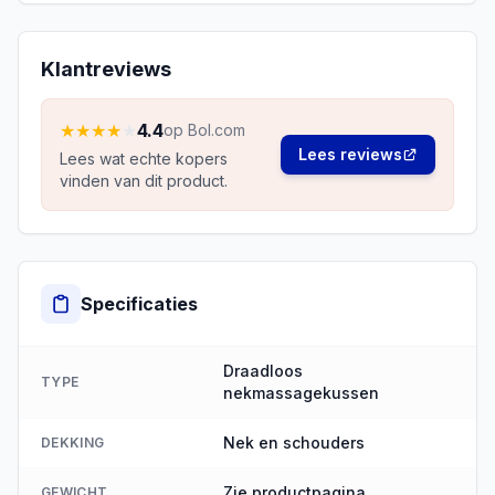
Klantreviews
★
★
★
★
★
4.4
op Bol.com
Lees reviews
Lees wat echte kopers
vinden van dit product.
Specificaties
Draadloos
TYPE
nekmassagekussen
Nek en schouders
DEKKING
Zie productpagina
GEWICHT