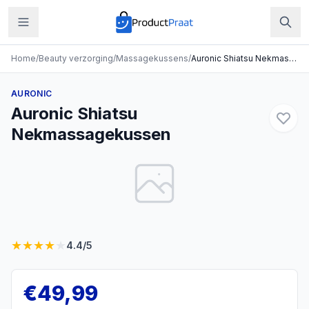
Home
/
Beauty verzorging
/
Massagekussens
/
Auronic Shiatsu Nekmassagekussen
AURONIC
Auronic Shiatsu
Nekmassagekussen
★
★
★
★
★
4.4
/5
€
49,99