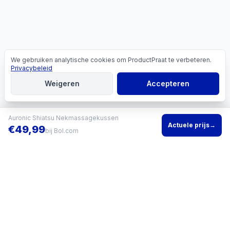
We gebruiken analytische cookies om ProductPraat te verbeteren.
Cookies
Privacybeleid
Weigeren
Accepteren
Auronic Shiatsu Nekmassagekussen
Actuele prijs
→
€
49,99
bij
Bol.com