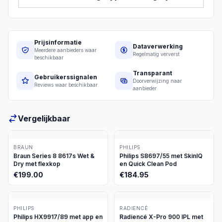
Prijsinformatie
Dataverwerking
Meerdere aanbieders waar
Regelmatig ververst
beschikbaar
Transparant
Gebruikerssignalen
Doorverwijzing naar
Reviews waar beschikbaar
aanbieder
Vergelijkbaar
BRAUN
PHILIPS
Braun Series 8 8617s Wet &
Philips S8697/55 met SkinIQ
Dry met flexkop
en Quick Clean Pod
€
199.00
€
184.95
PHILIPS
RADIENCÉ
Philips HX9917/89 met app en
Radiencé X-Pro 900 IPL met