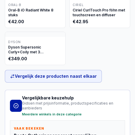
ORAL-B
CIRIEL
Oral-B iO Radiant White 8
Ciriel CurlTouch Pro föhn met
stuks
touchscreen en diffuser
€
42.00
€
42.95
DYSON
Dyson Supersonic
Curly+Coily met 3
opzetstukken
€
349.00
Vergelijk deze producten naast elkaar
Vergelijkbare keuzehulp
Gidsen met prijsinformatie, productspecificaties en
aanbieders
Meerdere winkels in deze categorie
VAAK BEKEKEN