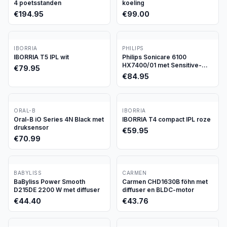
4 poetsstanden
koeling
€
194.95
€
99.00
IBORRIA
PHILIPS
IBORRIA T5 IPL wit
Philips Sonicare 6100
HX7400/01 met Sensitive-
€
79.95
stand
€
84.95
ORAL-B
IBORRIA
Oral-B iO Series 4N Black met
IBORRIA T4 compact IPL roze
druksensor
€
59.95
€
70.99
BABYLISS
CARMEN
BaByliss Power Smooth
Carmen CHD1630B föhn met
D215DE 2200 W met diffuser
diffuser en BLDC-motor
€
44.40
€
43.76