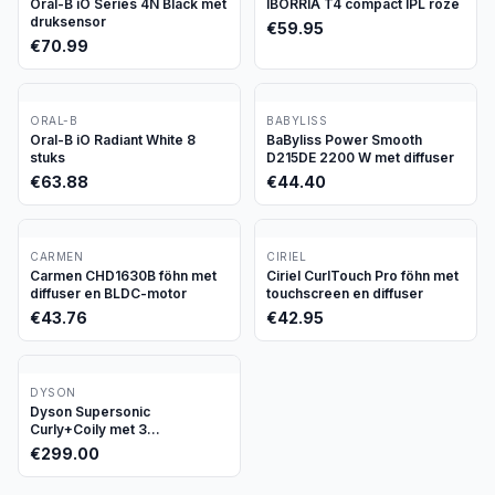
Oral-B iO Series 4N Black met
IBORRIA T4 compact IPL roze
druksensor
€
59.95
€
70.99
ORAL-B
BABYLISS
Oral-B iO Radiant White 8
BaByliss Power Smooth
stuks
D215DE 2200 W met diffuser
€
63.88
€
44.40
CARMEN
CIRIEL
Carmen CHD1630B föhn met
Ciriel CurlTouch Pro föhn met
diffuser en BLDC-motor
touchscreen en diffuser
€
43.76
€
42.95
DYSON
Dyson Supersonic
Curly+Coily met 3
opzetstukken
€
299.00