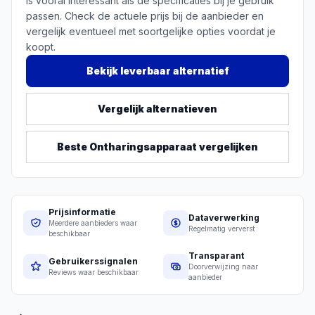
is vooral interessant als de specificaties bij je gebruik
passen. Check de actuele prijs bij de aanbieder en
vergelijk eventueel met soortgelijke opties voordat je
koopt.
Bekijk leverbaar alternatief
Vergelijk alternatieven
Beste
Ontharingsapparaat
vergelijken
Prijsinformatie
Dataverwerking
Meerdere aanbieders waar
Regelmatig ververst
beschikbaar
Transparant
Gebruikerssignalen
Doorverwijzing naar
Reviews waar beschikbaar
aanbieder