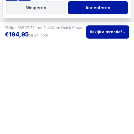
Weigeren
Accepteren
Philips S8697/55 met SkinIQ en Quick Clean Pod
Bekijk alternatief
→
€
184,95
bij
Bol.com
Vind het beste product voor jouw situatie en vergelijk direct
actuele prijzen bij meerdere winkels.
KVK
96200960
•
Writgo Media VOF