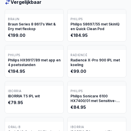
Vergelijkbaar
BRAUN
PHILIPS
Braun Series 8 8617s Wet &
Philips S8697/55 met SkinIQ
Dry met flexkop
en Quick Clean Pod
€
199.00
€
184.95
PHILIPS
RADIENCÉ
Philips HX9917/89 met app en
Radiencé X-Pro 900 IPL met
4 poetsstanden
koeling
€
194.95
€
99.00
IBORRIA
PHILIPS
IBORRIA T5 IPL wit
Philips Sonicare 6100
HX7400/01 met Sensitive-
€
79.95
stand
€
84.95
ORAL-B
IBORRIA