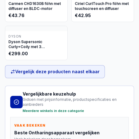
Carmen CHD1630B föhn met
Ciriel CurlTouch Pro föhn met
diffuser en BLDC-motor
touchscreen en diffuser
€
43.76
€
42.95
DYSON
Dyson Supersonic
Curly+Coily met 3
opzetstukken
€
299.00
Vergelijk deze producten naast elkaar
Vergelijkbare keuzehulp
Gidsen met prijsinformatie, productspecificaties en
aanbieders
Meerdere winkels in deze categorie
VAAK BEKEKEN
Beste
Ontharingsapparaat
vergelijken