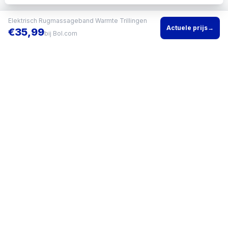
Elektrisch Rugmassageband Warmte Trillingen
Actuele prijs
→
€
35,99
bij
Bol.com
Vind het beste product voor jouw situatie en vergelijk direct
actuele prijzen bij meerdere winkels.
KVK
96200960
•
Writgo Media VOF
CATEGORIEËN
KOOPGIDSEN