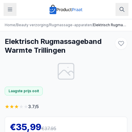
Home
/
Beauty verzorging
/
Rugmassage-apparaten
/
Elektrisch Rugmassageband Warmte Trillingen
Elektrisch Rugmassageband
Warmte Trillingen
Laagste prijs ooit
★
★
★
★
★
3.7
/5
€
35,99
€
37.95