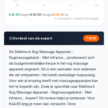
€
35
26 jul.
1 aug.
2 aug.
6 aug.
€35,49
laagste
€35,99
hoogste
€35,99
nu
4
metingen • laatste 180 dagen
Oordeel van de expert
7.0
/10
De Elektrisch Rug Massage Apparaat -
Rugmassageband - Met Infraroo... positioneert zich
als budgetvriendelijke keuze in het rug massage
apparaat segment. Dit is een aanrader voor iedereen
die wil ontspannen. Het biedt veelzijdige toepassing.
Voor wie al ervaring heeft met massageapparaten kan
het te beperkt zijn. Zoek je specifiek naar Elektrisch
Rug Massage Apparaat - Rugmassageband - Met
Infraroo... kopen? Dit review helpt je beslissen. Voor
€44.95 krijg je meer dan verwacht. Onze