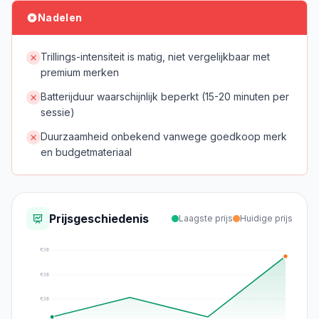
Nadelen
Trillings-intensiteit is matig, niet vergelijkbaar met
premium merken
Batterijduur waarschijnlijk beperkt (15-20 minuten per
sessie)
Duurzaamheid onbekend vanwege goedkoop merk
en budgetmateriaal
Prijsgeschiedenis
Laagste prijs
Huidige prijs
€
36
€
36
€
36