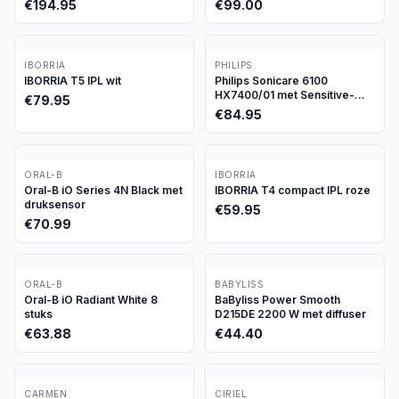
€
194.95
€
99.00
IBORRIA
PHILIPS
IBORRIA T5 IPL wit
Philips Sonicare 6100
HX7400/01 met Sensitive-
€
79.95
stand
€
84.95
ORAL-B
IBORRIA
Oral-B iO Series 4N Black met
IBORRIA T4 compact IPL roze
druksensor
€
59.95
€
70.99
ORAL-B
BABYLISS
Oral-B iO Radiant White 8
BaByliss Power Smooth
stuks
D215DE 2200 W met diffuser
€
63.88
€
44.40
CARMEN
CIRIEL