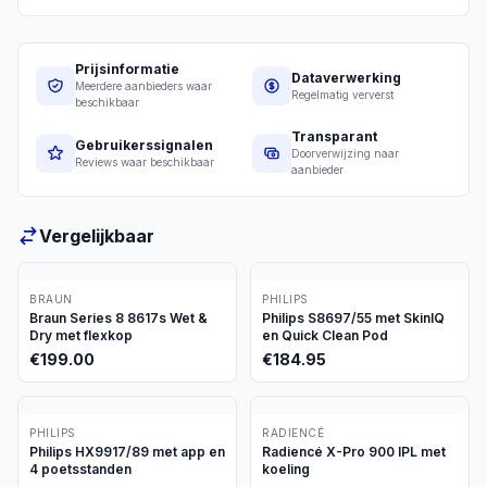
Prijsinformatie
Dataverwerking
Meerdere aanbieders waar
Regelmatig ververst
beschikbaar
Transparant
Gebruikerssignalen
Doorverwijzing naar
Reviews waar beschikbaar
aanbieder
Vergelijkbaar
BRAUN
PHILIPS
Braun Series 8 8617s Wet &
Philips S8697/55 met SkinIQ
Dry met flexkop
en Quick Clean Pod
€
199.00
€
184.95
PHILIPS
RADIENCÉ
Philips HX9917/89 met app en
Radiencé X-Pro 900 IPL met
4 poetsstanden
koeling