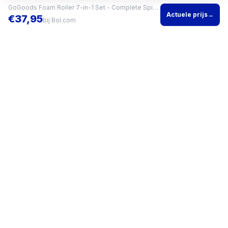
GoGoods Foam Roller 7-in-1 Set - Complete Spierherstel
Actuele prijs
→
€
37,95
bij
Bol.com
Vind het beste product voor jouw situatie en vergelijk direct
actuele prijzen bij meerdere winkels.
KVK
96200960
•
Writgo Media VOF
CATEGORIEËN
KOOPGIDSEN
Smartphones
Beste
Gaming headset