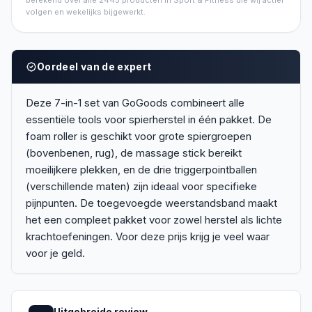
berekend over alle
2445
producten in
Sport & Fitness
die wij actief
volgen en wekelijks bijgewerkt.
Oordeel van de expert
Deze 7-in-1 set van GoGoods combineert alle
essentiële tools voor spierherstel in één pakket. De
foam roller is geschikt voor grote spiergroepen
(bovenbenen, rug), de massage stick bereikt
moeilijkere plekken, en de drie triggerpointballen
(verschillende maten) zijn ideaal voor specifieke
pijnpunten. De toegevoegde weerstandsband maakt
het een compleet pakket voor zowel herstel als lichte
krachtoefeningen. Voor deze prijs krijg je veel waar
voor je geld.
Uitgebreide review