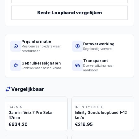
Beste
Loopband
vergelijken
Prijsinformatie
Dataverwerking
Meerdere aanbieders waar
Regelmatig ververst
beschikbaar
Transparant
Gebruikerssignalen
Doorverwijzing naar
Reviews waar beschikbaar
aanbieder
Vergelijkbaar
GARMIN
INFINITY GOODS
Garmin fēnix 7 Pro Solar
Infinity Goods loopband 1-12
47mm
km/u
€
634.20
€
219.95