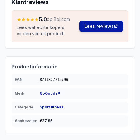
Klantreviews
★
★
★
★
★
5.0
op Bol.com
Lees reviews
Lees wat echte kopers
vinden van dit product.
Productinformatie
EAN
8719327715796
Merk
GoGoods®
Categorie
Sport fitness
Aanbevolen
€
37.95