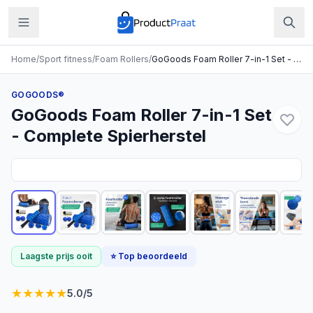
Home
/
Sport fitness
/
Foam Rollers
/
GoGoods Foam Roller 7-in-1 Set - Complete Spierherstel
GOGOODS®
GoGoods Foam Roller 7-in-1 Set
- Complete Spierherstel
Laagste prijs ooit
⭐ Top beoordeeld
★
★
★
★
★
5.0
/5