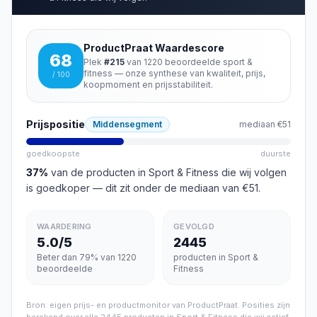
ProductPraat Waardescore
68
Plek
#
215
van
1220
beoordeelde
sport &
fitness
— onze synthese van kwaliteit, prijs,
/ 100
koopmoment en prijsstabiliteit.
Prijspositie
Middensegment
mediaan
€51
goedkoopste
duurste
37
%
van de producten in
Sport & Fitness
die wij volgen
is goedkoper
— dit zit onder de mediaan van €51
.
WAARDERING
GEVOLGD
5.0/5
2445
Beter dan 79% van 1220
producten in Sport &
beoordeelde
Fitness
Bron: eigen prijs- en productmonitor van ProductPraat. Posities zijn