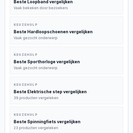
Beste
Loopband
vergelijken
Vaak bekeken door bezoekers
KEUZEHULP
Beste
Hardloopschoenen
vergelijken
Vaak gezocht onderwerp
KEUZEHULP
Beste
Sporthorloge
vergelijken
Vaak gezocht onderwerp
KEUZEHULP
Beste
Elektrische step
vergelijken
39 producten vergeleken
KEUZEHULP
Beste
Spinningfiets
vergelijken
23 producten vergeleken