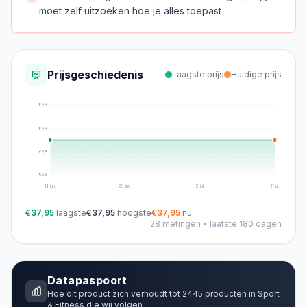
moet zelf uitzoeken hoe je alles toepast
Prijsgeschiedenis
Laagste prijs
Huidige prijs
€
38
€
38
€
38
€
38
14 jun.
23 jun.
2 jul.
11 jul.
€37,95
laagste
€37,95
hoogste
€37,95
nu
28
metingen • laatste 180 dagen
Datapaspoort
Hoe dit product zich verhoudt tot
2445
producten in
Sport
& Fitness
die wij volgen