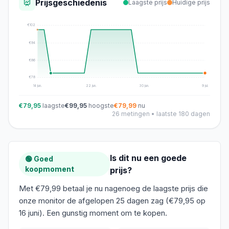
Prijsgeschiedenis
Laagste prijs
Huidige prijs
€
102
€
94
€
86
€
78
14 jun.
22 jun.
30 jun.
9 jul.
€79,95
laagste
€99,95
hoogste
€79,99
nu
26
metingen • laatste 180 dagen
Is dit nu een goede
🟢 Goed
koopmoment
prijs?
Met €79,99 betaal je nu nagenoeg de laagste prijs die
onze monitor de afgelopen 25 dagen zag (€79,95 op
16 juni). Een gunstig moment om te kopen.