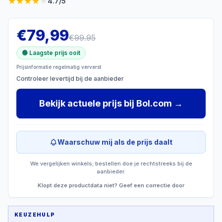
★
★
★
★
★
4.7
/5
€
79,99
€
99.95
🟢 Laagste prijs ooit
Prijsinformatie regelmatig ververst
Controleer levertijd bij de aanbieder
Bekijk actuele prijs
bij
Bol.com
→
Waarschuw mij als de prijs daalt
We vergelijken winkels; bestellen doe je rechtstreeks bij de
aanbieder.
Klopt deze productdata niet? Geef een correctie door
KEUZEHULP