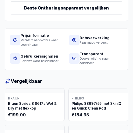
Beste
Ontharingsapparaat
vergelijken
Prijsinformatie
Dataverwerking
Meerdere aanbieders waar
Regelmatig ververst
beschikbaar
Transparant
Gebruikerssignalen
Doorverwijzing naar
Reviews waar beschikbaar
aanbieder
Vergelijkbaar
BRAUN
PHILIPS
Braun Series 8 8617s Wet &
Philips S8697/55 met SkinIQ
Dry met flexkop
en Quick Clean Pod
€
199.00
€
184.95