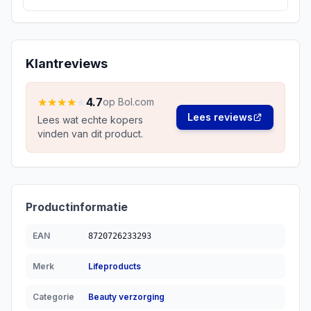
Klantreviews
★
★
★
★
★
4.7
op Bol.com
Lees reviews
Lees wat echte kopers
vinden van dit product.
Productinformatie
EAN
8720726233293
Merk
Lifeproducts
Categorie
Beauty verzorging