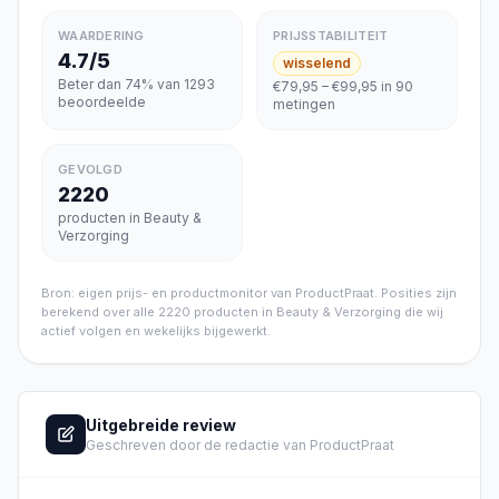
WAARDERING
PRIJSSTABILITEIT
4.7/5
wisselend
Beter dan 74% van 1293
€79,95 – €99,95 in 90
beoordeelde
metingen
GEVOLGD
2220
producten in Beauty &
Verzorging
Bron: eigen prijs- en productmonitor van ProductPraat. Posities zijn
berekend over alle
2220
producten in
Beauty & Verzorging
die wij
actief volgen en wekelijks bijgewerkt.
Uitgebreide review
Geschreven door de redactie van ProductPraat