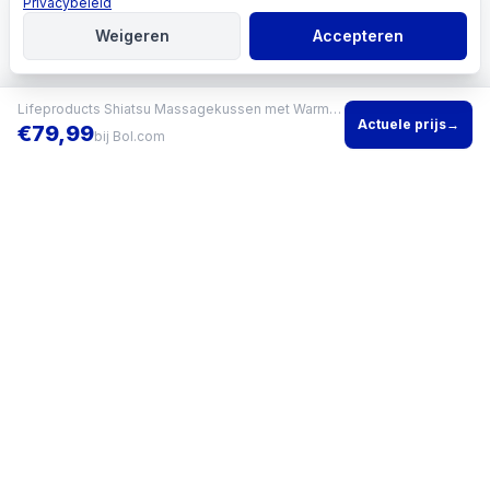
Privacybeleid
Weigeren
Accepteren
Lifeproducts Shiatsu Massagekussen met Warmtefunctie
Actuele prijs
→
€
79,99
bij
Bol.com
Vind het beste product voor jouw situatie en vergelijk direct
actuele prijzen bij meerdere winkels.
KVK
96200960
•
Writgo Media VOF