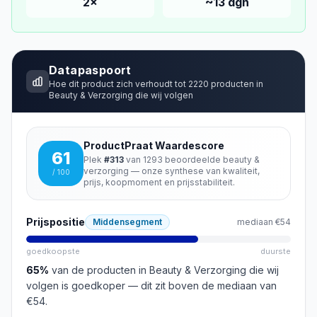
2
×
~
13
dgn
Datapaspoort
Hoe dit product zich verhoudt tot
2220
producten in
Beauty & Verzorging
die wij volgen
ProductPraat Waardescore
61
Plek
#
313
van
1293
beoordeelde
beauty &
verzorging
— onze synthese van kwaliteit,
/ 100
prijs, koopmoment en prijsstabiliteit.
Prijspositie
Middensegment
mediaan
€54
goedkoopste
duurste
65
%
van de producten in
Beauty & Verzorging
die wij
volgen is goedkoper
— dit zit boven de mediaan van
€54
.