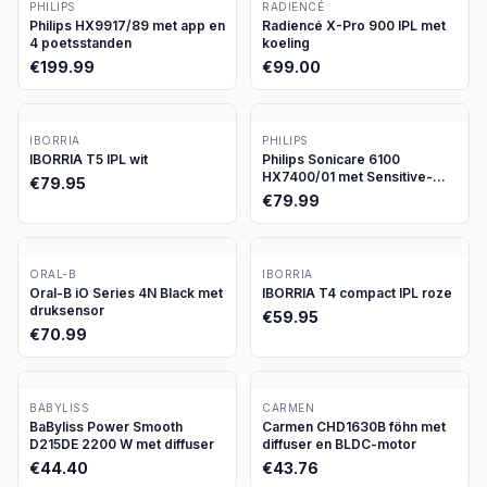
PHILIPS
RADIENCÉ
Philips HX9917/89 met app en
Radiencé X-Pro 900 IPL met
4 poetsstanden
koeling
€
199.99
€
99.00
IBORRIA
PHILIPS
IBORRIA T5 IPL wit
Philips Sonicare 6100
HX7400/01 met Sensitive-
€
79.95
stand
€
79.99
ORAL-B
IBORRIA
Oral-B iO Series 4N Black met
IBORRIA T4 compact IPL roze
druksensor
€
59.95
€
70.99
BABYLISS
CARMEN
BaByliss Power Smooth
Carmen CHD1630B föhn met
D215DE 2200 W met diffuser
diffuser en BLDC-motor
€
44.40
€
43.76