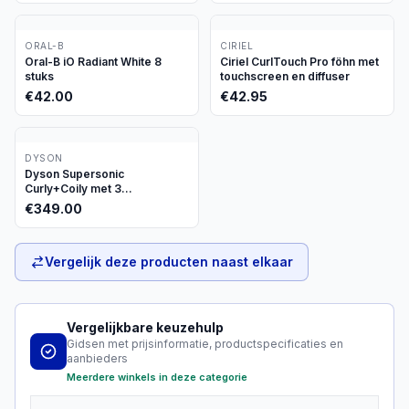
ORAL-B
CIRIEL
Oral-B iO Radiant White 8
Ciriel CurlTouch Pro föhn met
stuks
touchscreen en diffuser
€
42.00
€
42.95
DYSON
Dyson Supersonic
Curly+Coily met 3
opzetstukken
€
349.00
Vergelijk deze producten naast elkaar
Vergelijkbare keuzehulp
Gidsen met prijsinformatie, productspecificaties en
aanbieders
Meerdere winkels in deze categorie