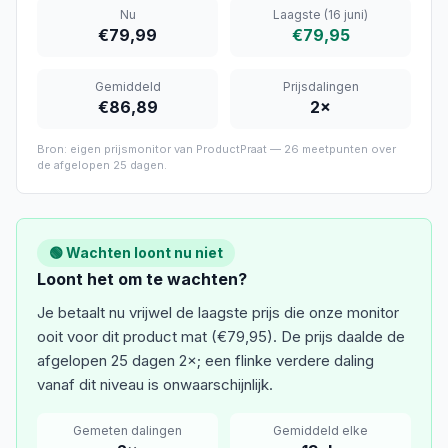
Nu
Laagste
(16 juni)
€79,99
€79,95
Gemiddeld
Prijsdalingen
€86,89
2
×
Bron: eigen prijsmonitor van ProductPraat —
26
meetpunten over
de afgelopen
25 dagen
.
🟢 Wachten loont nu niet
Loont het om te wachten?
Je betaalt nu vrijwel de laagste prijs die onze monitor
ooit voor dit product mat (€79,95). De prijs daalde de
afgelopen 25 dagen 2×; een flinke verdere daling
vanaf dit niveau is onwaarschijnlijk.
Gemeten dalingen
Gemiddeld elke