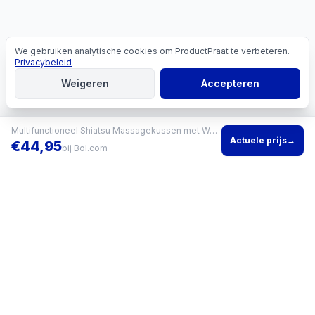
We gebruiken analytische cookies om ProductPraat te verbeteren.
Cookies
Privacybeleid
Weigeren
Accepteren
Multifunctioneel Shiatsu Massagekussen met Warmte
Actuele prijs
→
€
44,95
bij
Bol.com
Vind het beste product voor jouw situatie en vergelijk direct
actuele prijzen bij meerdere winkels.