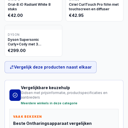
Oral-B iO Radiant White 8
Ciriel CurlTouch Pro föhn met
stuks
touchscreen en diffuser
€
42.00
€
42.95
DYSON
Dyson Supersonic
Curly+Coily met 3
opzetstukken
€
299.00
Vergelijk deze producten naast elkaar
Vergelijkbare keuzehulp
Gidsen met prijsinformatie, productspecificaties en
aanbieders
Meerdere winkels in deze categorie
VAAK BEKEKEN
Beste
Ontharingsapparaat
vergelijken