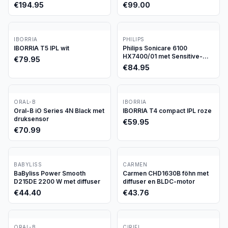
€
194.95
€
99.00
IBORRIA
PHILIPS
IBORRIA T5 IPL wit
Philips Sonicare 6100
HX7400/01 met Sensitive-
€
79.95
stand
€
84.95
ORAL-B
IBORRIA
Oral-B iO Series 4N Black met
IBORRIA T4 compact IPL roze
druksensor
€
59.95
€
70.99
BABYLISS
CARMEN
BaByliss Power Smooth
Carmen CHD1630B föhn met
D215DE 2200 W met diffuser
diffuser en BLDC-motor
€
44.40
€
43.76
ORAL-B
CIRIEL