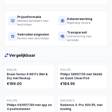
Prijsinformatie
Dataverwerking
Meerdere aanbieders waar
Regelmatig ververst
beschikbaar
Transparant
Gebruikerssignalen
Doorverwijzing naar
Reviews waar beschikbaar
aanbieder
Vergelijkbaar
BRAUN
PHILIPS
Braun Series 8 8617s Wet &
Philips S8697/55 met SkinIQ
Dry met flexkop
en Quick Clean Pod
€
199.00
€
184.95
PHILIPS
RADIENCÉ
Philips HX9917/89 met app en
Radiencé X-Pro 900 IPL met
4 poetsstanden
koeling