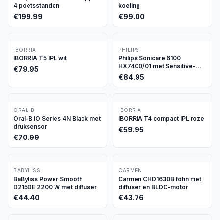
4 poetsstanden
koeling
€
199.99
€
99.00
IBORRIA
PHILIPS
IBORRIA T5 IPL wit
Philips Sonicare 6100
HX7400/01 met Sensitive-
€
79.95
stand
€
84.95
ORAL-B
IBORRIA
Oral-B iO Series 4N Black met
IBORRIA T4 compact IPL roze
druksensor
€
59.95
€
70.99
BABYLISS
CARMEN
BaByliss Power Smooth
Carmen CHD1630B föhn met
D215DE 2200 W met diffuser
diffuser en BLDC-motor
€
44.40
€
43.76