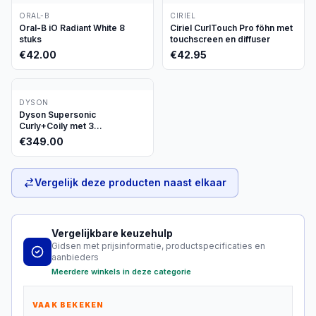
ORAL-B
CIRIEL
Oral-B iO Radiant White 8
Ciriel CurlTouch Pro föhn met
stuks
touchscreen en diffuser
€
42.00
€
42.95
DYSON
Dyson Supersonic
Curly+Coily met 3
opzetstukken
€
349.00
Vergelijk deze producten naast elkaar
Vergelijkbare keuzehulp
Gidsen met prijsinformatie, productspecificaties en
aanbieders
Meerdere winkels in deze categorie
VAAK BEKEKEN