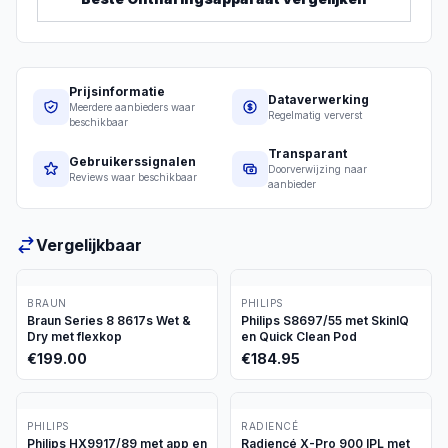
Prijsinformatie
Dataverwerking
Meerdere aanbieders waar
Regelmatig ververst
beschikbaar
Transparant
Gebruikerssignalen
Doorverwijzing naar
Reviews waar beschikbaar
aanbieder
Vergelijkbaar
BRAUN
PHILIPS
Braun Series 8 8617s Wet &
Philips S8697/55 met SkinIQ
Dry met flexkop
en Quick Clean Pod
€
199.00
€
184.95
PHILIPS
RADIENCÉ
Philips HX9917/89 met app en
Radiencé X-Pro 900 IPL met