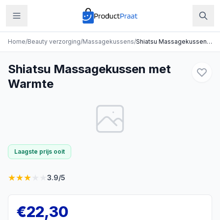
Home
/
Beauty verzorging
/
Massagekussens
/
Shiatsu Massagekussen met Warmte
Shiatsu Massagekussen met
Warmte
Laagste prijs ooit
★
★
★
★
★
3.9
/5
€
22,30