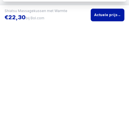
Shiatsu Massagekussen met Warmte
Actuele prijs
→
€
22,30
bij
Bol.com
Vind het beste product voor jouw situatie en vergelijk direct
actuele prijzen bij meerdere winkels.
KVK
96200960
•
Writgo Media VOF
CATEGORIEËN
KOOPGIDSEN