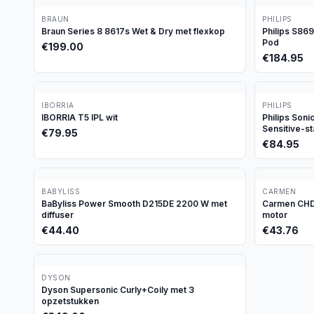
BRAUN
PHILIPS
Braun Series 8 8617s Wet & Dry met flexkop
Philips S86
Pod
€
199.00
€
184.95
IBORRIA
PHILIPS
IBORRIA T5 IPL wit
Philips Son
Sensitive-s
€
79.95
€
84.95
BABYLISS
CARMEN
BaByliss Power Smooth D215DE 2200 W met
Carmen CHD1
diffuser
motor
€
44.40
€
43.76
DYSON
Dyson Supersonic Curly+Coily met 3
opzetstukken