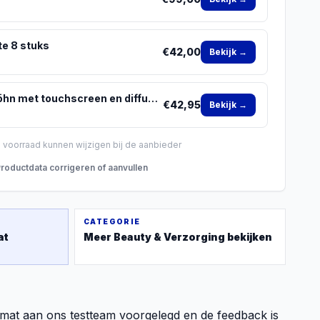
te 8 stuks
€
42,00
Bekijk →
Ciriel CurlTouch Pro föhn met touchscreen en diffuser
€
42,95
Bekijk →
n voorraad kunnen wijzigen bij de aanbieder
roductdata corrigeren of aanvullen
CATEGORIE
at
Meer
Beauty & Verzorging
bekijken
t aan ons testteam voorgelegd en de feedback is