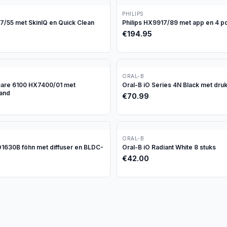
PHILIPS
97/55 met SkinIQ en Quick Clean
Philips HX9917/89 met app en 4 p
€
194.95
ORAL-B
icare 6100 HX7400/01 met
Oral-B iO Series 4N Black met dru
tand
€
70.99
ORAL-B
630B föhn met diffuser en BLDC-
Oral-B iO Radiant White 8 stuks
€
42.00