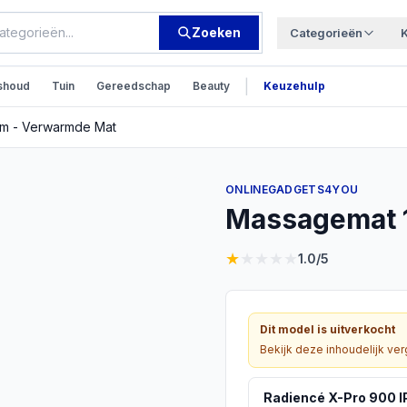
Zoeken
Categorieën
|
shoud
Tuin
Gereedschap
Beauty
Keuzehulp
m - Verwarmde Mat
ONLINEGADGETS4YOU
Massagemat 
★
★
★
★
★
1.0
/5
Dit model is uitverkocht
Bekijk deze inhoudelijk ver
Radiencé X-Pro 900 I