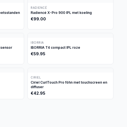
RADIENCÉ
oetsstanden
Radiencé X-Pro 900 IPL met koeling
€
99.00
IBORRIA
ksensor
IBORRIA T4 compact IPL roze
€
59.95
CIRIEL
Ciriel CurlTouch Pro föhn met touchscreen en
diffuser
€
42.95