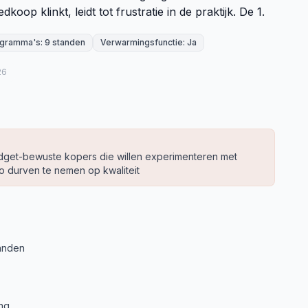
dkoop klinkt, leidt tot frustratie in de praktijk. De 1.
ramma's: 9 standen
Verwarmingsfunctie: Ja
26
dget-bewuste kopers die willen experimenteren met
o durven te nemen op kwaliteit
anden
ng