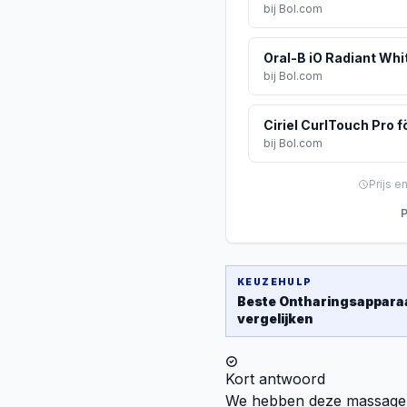
bij
Bol.com
Oral-B iO Radiant Whi
bij
Bol.com
bij
Bol.com
Prijs e
P
KEUZEHULP
Beste
Ontharingsappara
vergelijken
Kort antwoord
We hebben deze massagema