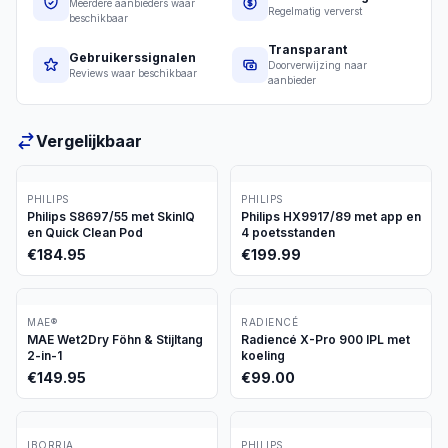
Meerdere aanbieders waar
Regelmatig ververst
beschikbaar
Transparant
Gebruikerssignalen
Doorverwijzing naar
Reviews waar beschikbaar
aanbieder
Vergelijkbaar
PHILIPS
PHILIPS
Philips S8697/55 met SkinIQ
Philips HX9917/89 met app en
en Quick Clean Pod
4 poetsstanden
€
184.95
€
199.99
MAE®
RADIENCÉ
MAE Wet2Dry Föhn & Stijltang
Radiencé X-Pro 900 IPL met
2-in-1
koeling
€
149.95
€
99.00
IBORRIA
PHILIPS