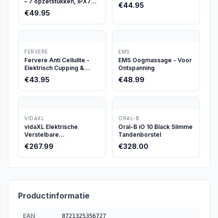
– 7 opzetstukken, IPX7
€
44.95
waterdicht
€
49.95
FERVERE
EMS
Fervere Anti Cellulite -
EMS Oogmassage - Voor
Elektrisch Cupping &
Ontspanning
Warmte
€
43.95
€
48.99
VIDAXL
ORAL-B
vidaXL Elektrische
Oral-B iO 10 Black Slimme
Verstelbare
Tandenborstel
Massagestoel
€
267.99
€
328.00
Productinformatie
EAN
8721325356727