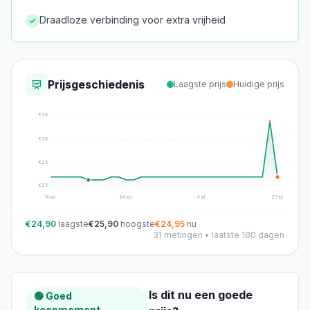
Draadloze verbinding voor extra vrijheid
Prijsgeschiedenis
Laagste prijs
Huidige prijs
€
26
€
26
€
25
€
25
14 jun.
24 jun.
4 jul.
25 jul.
€24,90
laagste
€25,90
hoogste
€24,95
nu
31
metingen • laatste 180 dagen
Is dit nu een goede
🟢 Goed
koopmoment