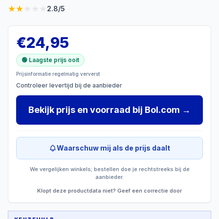
★
★
★
★
★
2.8
/5
€
24,95
🟢 Laagste prijs ooit
Prijsinformatie regelmatig ververst
Controleer levertijd bij de aanbieder
Bekijk prijs en voorraad
bij
Bol.com
→
Waarschuw mij als de prijs daalt
We vergelijken winkels; bestellen doe je rechtstreeks bij de
aanbieder.
Klopt deze productdata niet? Geef een correctie door