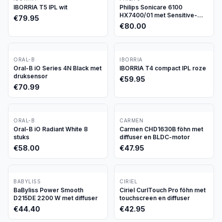
IBORRIA T5 IPL wit
Philips Sonicare 6100
HX7400/01 met Sensitive-
€
79.95
stand
€
80.00
ORAL-B
IBORRIA
Oral-B iO Series 4N Black met
IBORRIA T4 compact IPL roze
druksensor
€
59.95
€
70.99
ORAL-B
CARMEN
Oral-B iO Radiant White 8
Carmen CHD1630B föhn met
stuks
diffuser en BLDC-motor
€
58.00
€
47.95
BABYLISS
CIRIEL
BaByliss Power Smooth
Ciriel CurlTouch Pro föhn met
D215DE 2200 W met diffuser
touchscreen en diffuser
€
44.40
€
42.95