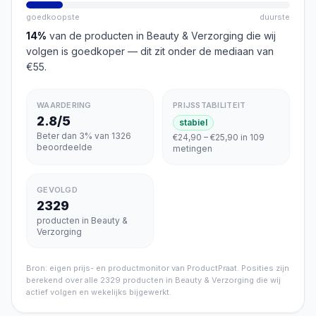
goedkoopste
duurste
14
%
van de producten in
Beauty & Verzorging
die wij
volgen is goedkoper
— dit zit onder de mediaan van
€55
.
WAARDERING
PRIJSSTABILITEIT
2.8/5
stabiel
Beter dan 3% van 1326
€24,90 – €25,90 in 109
beoordeelde
metingen
GEVOLGD
2329
producten in Beauty &
Verzorging
Bron: eigen prijs- en productmonitor van ProductPraat. Posities zijn
berekend over alle
2329
producten in
Beauty & Verzorging
die wij
actief volgen en wekelijks bijgewerkt.