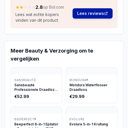
★
★
★
★
★
2.8
op Bol.com
Lees reviews
Lees wat echte kopers
vinden van dit product.
Meer
Beauty & Verzorging
om te
vergelijken
SANSBEAUTÉ
MONDURA®
Sansbeauté
Mondura Waterflosser
Professionele Draadloze
Draadloos
Tondeuse
€
52.99
€
29.99
BEEPERFECT®
EVOLURE
Beeperfect 6-in-1 Epilator
Evolure 5-in-1 Krultang