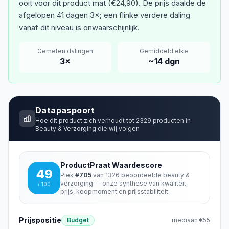
ooit voor dit product mat (€24,90). De prijs daalde de
afgelopen 41 dagen 3×; een flinke verdere daling
vanaf dit niveau is onwaarschijnlijk.
Gemeten dalingen
Gemiddeld elke
3
×
~
14
dgn
Datapaspoort
Hoe dit product zich verhoudt tot
2329
producten in
Beauty & Verzorging
die wij volgen
ProductPraat Waardescore
49
Plek
#
705
van
1326
beoordeelde
beauty &
verzorging
— onze synthese van kwaliteit,
/ 100
prijs, koopmoment en prijsstabiliteit.
Prijspositie
Budget
mediaan
€55