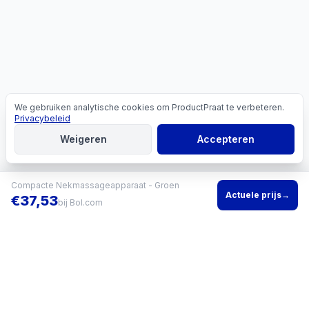
We gebruiken analytische cookies om ProductPraat te verbeteren.
Cookies
Privacybeleid
Weigeren
Accepteren
Compacte Nekmassageapparaat - Groen
Actuele prijs
→
€
37,53
bij
Bol.com