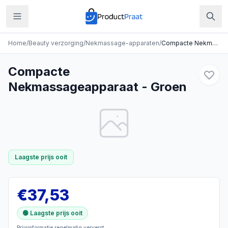
Home
/
Beauty verzorging
/
Nekmassage-apparaten
/
Compacte Nekmassageapparaat - Groen
Compacte
Nekmassageapparaat - Groen
Laagste prijs ooit
€
37,53
🟢 Laagste prijs ooit
Prijsinformatie regelmatig ververst