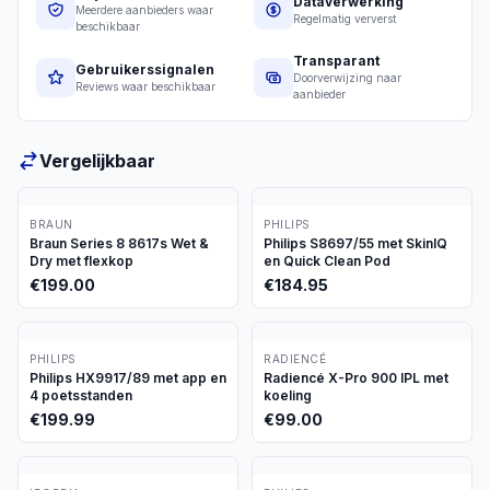
Dataverwerking
Meerdere aanbieders waar
Regelmatig ververst
beschikbaar
Transparant
Gebruikerssignalen
Doorverwijzing naar
Reviews waar beschikbaar
aanbieder
Vergelijkbaar
BRAUN
PHILIPS
Braun Series 8 8617s Wet &
Philips S8697/55 met SkinIQ
Dry met flexkop
en Quick Clean Pod
€
199.00
€
184.95
PHILIPS
RADIENCÉ
Philips HX9917/89 met app en
Radiencé X-Pro 900 IPL met
4 poetsstanden
koeling
€
199.99
€
99.00