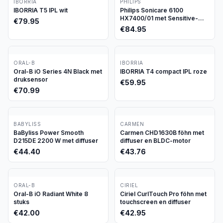
IBORRIA
PHILIPS
IBORRIA T5 IPL wit
Philips Sonicare 6100
HX7400/01 met Sensitive-
€
79.95
stand
€
84.95
ORAL-B
IBORRIA
Oral-B iO Series 4N Black met
IBORRIA T4 compact IPL roze
druksensor
€
59.95
€
70.99
BABYLISS
CARMEN
BaByliss Power Smooth
Carmen CHD1630B föhn met
D215DE 2200 W met diffuser
diffuser en BLDC-motor
€
44.40
€
43.76
ORAL-B
CIRIEL
Oral-B iO Radiant White 8
Ciriel CurlTouch Pro föhn met
stuks
touchscreen en diffuser
€
42.00
€
42.95