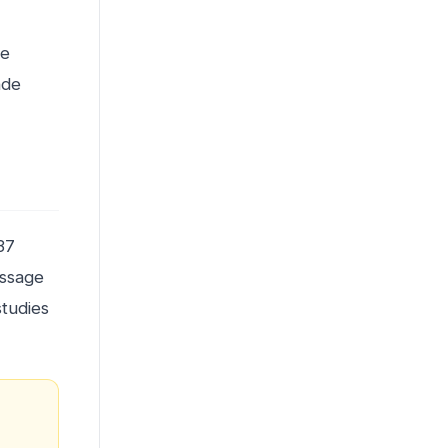
he
nde
37
assage
studies