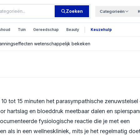
Zoeken
Categorieën
|
shoud
Tuin
Gereedschap
Beauty
Keuzehulp
panningseffecten wetenschappelijk bekeken
 lichaam doet: de
etenschappelijk
10 tot 15 minuten het parasympathische zenuwstelsel 
or hartslag en bloeddruk meetbaar dalen en spierspan
documenteerde fysiologische reactie die je met een
als in een wellneskliniek, mits je het regelmatig doet