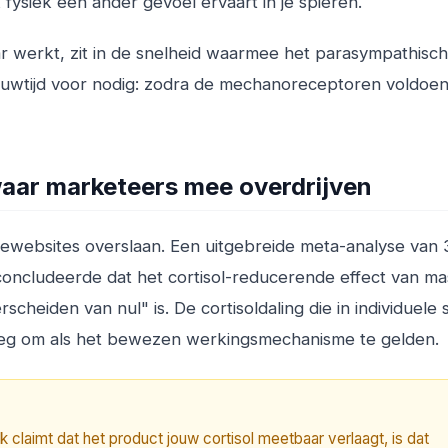
fysiek een ander gevoel ervaart in je spieren.
 werkt, zit in de snelheid waarmee het parasympathisc
bouwtijd voor nodig: zodra de mechanoreceptoren voldoe
waar marketeers mee overdrijven
gewebsites overslaan. Een uitgebreide meta-analyse van 
concludeerde dat het cortisol-reducerende effect van m
rscheiden van nul" is. De cortisoldaling die in individuele 
noeg om als het bewezen werkingsmechanisme te gelden.
laimt dat het product jouw cortisol meetbaar verlaagt, is dat