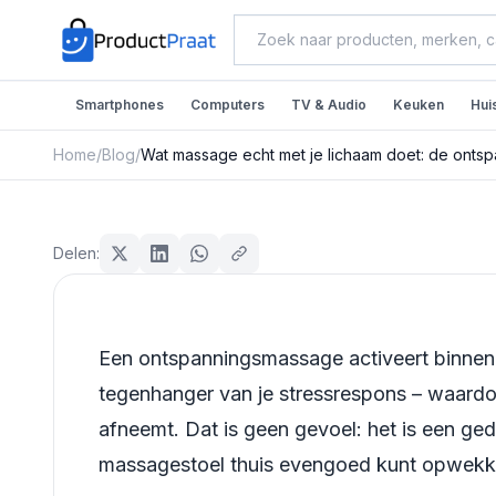
Smartphones
Computers
TV & Audio
Keuken
Hui
Home
/
Blog
/
Wat massage echt met je lichaam doet: de onts
Beauty & Verzorging
Wat massage echt met je
Delen:
ontspanningseffecten w
bekeken
Een ontspanningsmassage activeert binnen 
Redactie ProductPraat
tegenhanger van je stressrespons – waardo
Bijgewerkt: 25 juli 2026
13
min leestijd
afneemt. Dat is geen gevoel: het is een ge
massagestoel thuis evengoed kunt opwekken 