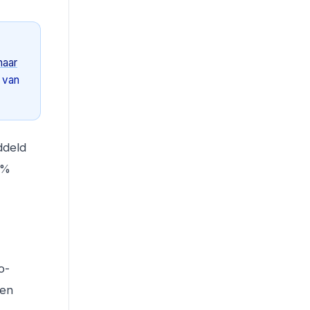
naar
g van
ddeld
1%
o-
een