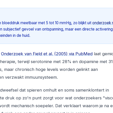
 bloeddruk meetbaar met 5 tot 10 mmHg, zo blijkt uit
onderzoek 
een subjectief gevoel van ontspanning, maar een directe activerin
inden in de huid.
.
Onderzoek van Field et al. (2005) via PubMed
laat gemi
therapie, terwijl serotonine met 28% en dopamine met 3
ess, maar chronisch hoge levels worden gelinkt aan
een verzwakt immuunsysteem.
ndweefsel dat spieren omhult en soms samenklontert in
te druk op zo'n punt zorgt voor wat onderzoekers "visc
wordt mechanisch soepeler. Dat verklaart waarom je na 