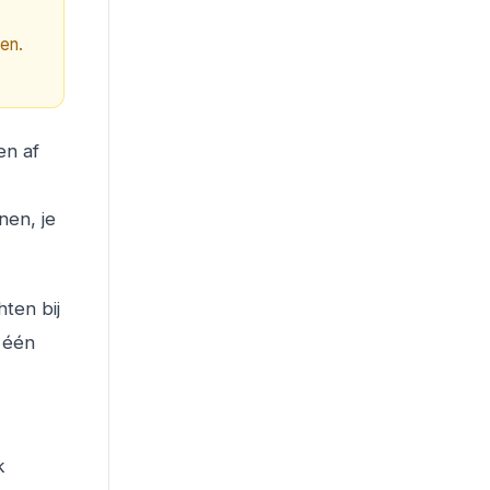
ren.
en af
nen, je
ten bij
n één
k