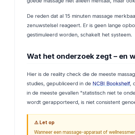
goede massage niet alleen mentaal, maar ook 
De reden dat al 15 minuten massage merkbaar
zenuwstelsel reageert. Er is geen lange op
gestimuleerd worden, schakelt het systeem.
Wat het onderzoek zegt – en 
Hier is de reality check die de meeste massa
studies, gepubliceerd in de
NCBI Bookshelf
, 
in de meeste gevallen "statistisch niet te onde
wordt gerapporteerd, is niet consistent ge
⚠️ Let op
Wanneer een massage-apparaat of wellnessmerk c