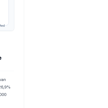
e
van
 26,9%
.000