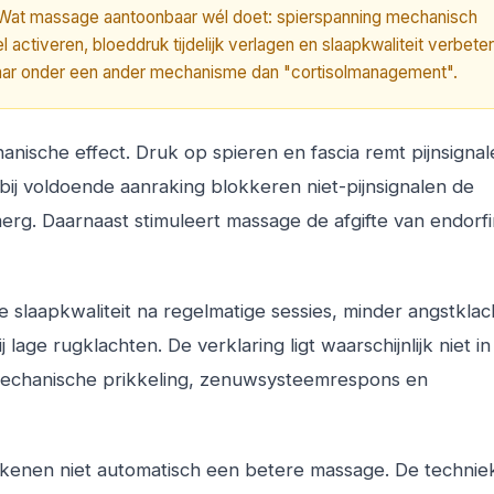
Wat massage aantoonbaar wél doet: spierspanning mechanisch
ctiveren, bloeddruk tijdelijk verlagen en slaapkwaliteit verbete
aar onder een ander mechanisme dan "cortisolmanagement".
anische effect. Druk op spieren en fascia remt pijnsignal
ij voldoende aanraking blokkeren niet-pijnsignalen de
erg. Daarnaast stimuleert massage de afgifte van endorfi
laapkwaliteit na regelmatige sessies, minder angstklach
j lage rugklachten. De verklaring ligt waarschijnlijk niet i
mechanische prikkeling, zenuwsysteemrespons en
enen niet automatisch een betere massage. De technie