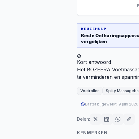
P
KEUZEHULP
Beste
Ontharingsappara
vergelijken
Kort antwoord
Het BOZEERA Voetmassage 
te verminderen en spannin
Voetroller
Spiky Massagebal
Laatst bijgewerkt:
9 juni 2026
Delen:
KENMERKEN