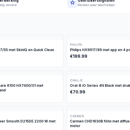
erwerking
Gebruikerssignalen
tig ververst
Reviews waar beschikbaar
PHILIPS
97/55 met SkinIQ en Quick Clean
Philips HX9917/89 met app en 4 p
€
199.99
ORAL-B
icare 6100 HX7400/01 met
Oral-B iO Series 4N Black met dru
tand
€
70.99
CARMEN
ower Smooth D215DE 2200 W met
Carmen CHD1630B föhn met diffus
motor