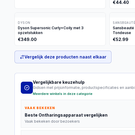
€
44.40
DYSON
SANSBEAUT
Dyson Supersonic Curly+Coily met 3
Sansbeauté 
opzetstukken
Tondeuse
€
349.00
€
52.99
Vergelijk deze producten naast elkaar
Vergelijkbare keuzehulp
Gidsen met prijsinformatie, productspecificaties en aanb
Meerdere winkels in deze categorie
VAAK BEKEKEN
Beste
Ontharingsapparaat
vergelijken
Vaak bekeken door bezoekers