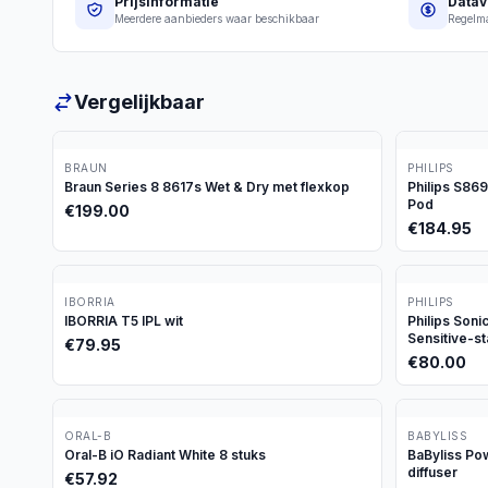
Prijsinformatie
Datav
Meerdere aanbieders waar beschikbaar
Regelma
Vergelijkbaar
BRAUN
PHILIPS
Braun Series 8 8617s Wet & Dry met flexkop
Philips S86
Pod
€
199.00
€
184.95
IBORRIA
PHILIPS
IBORRIA T5 IPL wit
Philips Son
Sensitive-s
€
79.95
€
80.00
ORAL-B
BABYLISS
Oral-B iO Radiant White 8 stuks
BaByliss P
diffuser
€
57.92