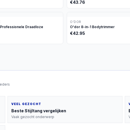
€
43.76
É
O’DOR
Professionele Draadloze
O'dor 8-in-1 Bodytrimmer
€
42.95
ieders
VEEL GEZOCHT
Beste
Stijltang
vergelijken
Vaak gezocht onderwerp