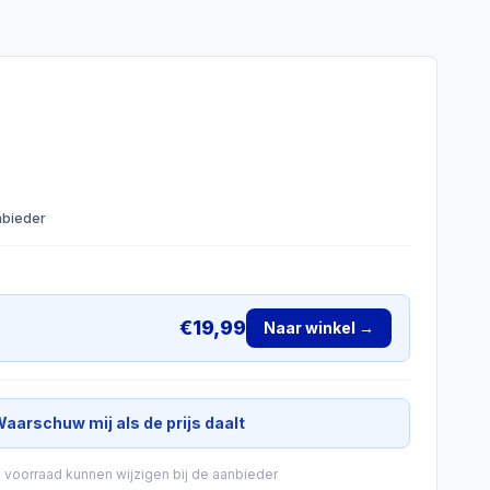
anbieder
€
19,99
Naar winkel →
aarschuw mij als de prijs daalt
n voorraad kunnen wijzigen bij de aanbieder