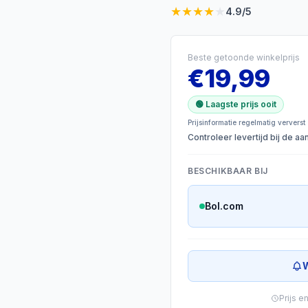
★
★
★
★
★
4.9
/5
Beste getoonde winkelprijs
€
19,99
🟢 Laagste prijs ooit
Prijsinformatie regelmatig ververst
Controleer levertijd bij de a
BESCHIKBAAR BIJ
Bol.com
W
Prijs e