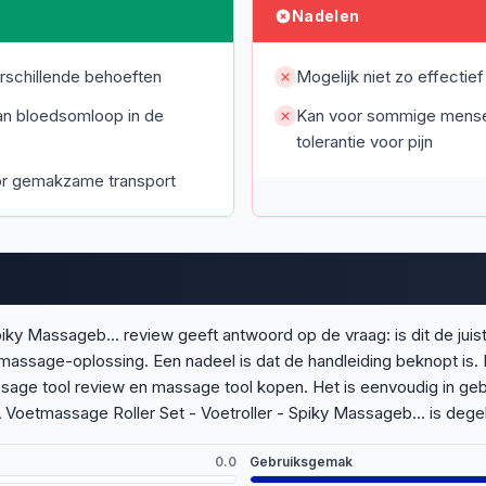
Nadelen
erschillende behoeften
Mogelijk niet zo effecti
van bloedsomloop in de
Kan voor sommige mensen t
tolerantie voor pijn
or gemakzame transport
y Massageb... review geeft antwoord op de vraag: is dit de juist
re massage-oplossing. Een nadeel is dat de handleiding beknopt i
ge tool review en massage tool kopen. Het is eenvoudig in gebru
Voetmassage Roller Set - Voetroller - Spiky Massageb... is dege
0.0
Gebruiksgemak