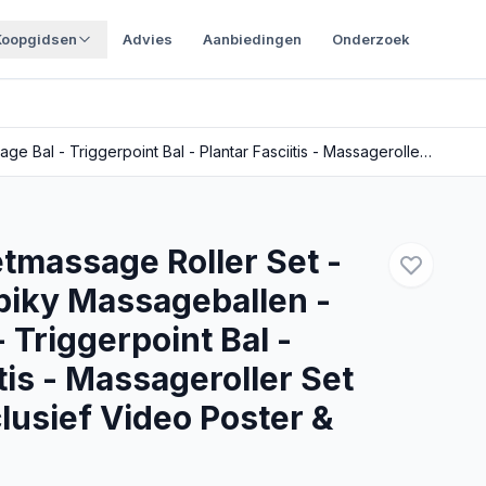
Koopgidsen
Advies
Aanbiedingen
Onderzoek
BOZEERA Voetmassage Roller Set - Voetroller - Spiky Massageballen - Massage Bal - Triggerpoint Bal - Plantar Fasciitis - Massageroller Set (3 stuks) - Inclusief Video Poster & Tas
massage Roller Set -
Spiky Massageballen -
 Triggerpoint Bal -
tis - Massageroller Set
clusief Video Poster &