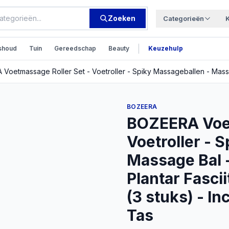
Zoeken
Categorieën
|
shoud
Tuin
Gereedschap
Beauty
Keuzehulp
BOZEERA
BOZEERA Voet
Voetroller - 
Massage Bal -
Plantar Fascii
(3 stuks) - In
Tas