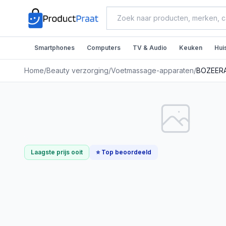
Smartphones
Computers
TV & Audio
Keuken
Hui
Home
/
Beauty verzorging
/
Voetmassage-apparaten
/
Laagste prijs ooit
⭐ Top beoordeeld