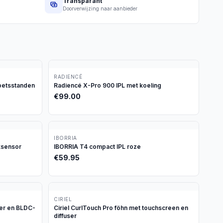
Transparant
Doorverwijzing naar aanbieder
RADIENCÉ
oetsstanden
Radiencé X-Pro 900 IPL met koeling
€
99.00
IBORRIA
ksensor
IBORRIA T4 compact IPL roze
€
59.95
CIRIEL
er en BLDC-
Ciriel CurlTouch Pro föhn met touchscreen en
diffuser