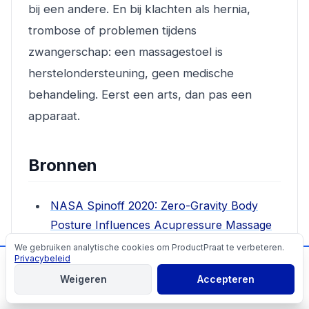
bij een andere. En bij klachten als hernia,
trombose of problemen tijdens
zwangerschap: een massagestoel is
herstelondersteuning, geen medische
behandeling. Eerst een arts, dan pas een
apparaat.
Bronnen
NASA Spinoff 2020: Zero-Gravity Body
Posture Influences Acupressure Massage
Chair
We gebruiken analytische cookies om ProductPraat te verbeteren.
Cookies
Privacybeleid
📬
Mis geen producttips!
ErgoQuest: The Science Behind Zero
Weigeren
Accepteren
Gravity
Aanmelden