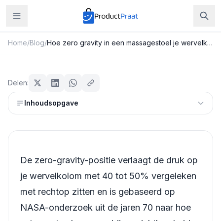
Home
/
Blog
/
Hoe zero gravity in een massagestoel je wervelkolomdruk met 80% verlaagt
Beauty & Verzorging
Hoe zero gravity in een
Delen:
massagestoel je wervelkolomdruk
Inhoudsopgave
met 80% verlaagt
Redactie ProductPraat
Bijgewerkt: 25 juli 2026
12
min leestijd
De zero-gravity-positie verlaagt de druk op
je wervelkolom met 40 tot 50% vergeleken
met rechtop zitten en is gebaseerd op
NASA-onderzoek uit de jaren 70 naar hoe