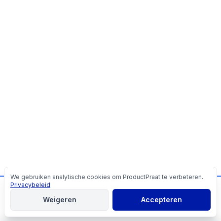
We gebruiken analytische cookies om ProductPraat te verbeteren.
Cookies
Privacybeleid
📬
Mis geen producttips!
Weigeren
Accepteren
Aanmelden