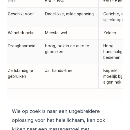
Prijs
€30 - €80
€50 - €150
Geschikt voor
Dagelijkse, milde spanning
Gerichte, diep
spierknopen
Warmtefunctie
Meestal wel
Zelden
Draagbaarheid
Hoog, ook in de auto te
Hoog,
gebruiken
handmatig
bedienen
Zelfstandig te
Ja, hands-free
Beperkt,
gebruiken
moeilijk bij
eigen nek
Wie op zoek is naar een uitgebreidere
oplossing voor het hele lichaam, kan ook
kijken naar een massagestoel met