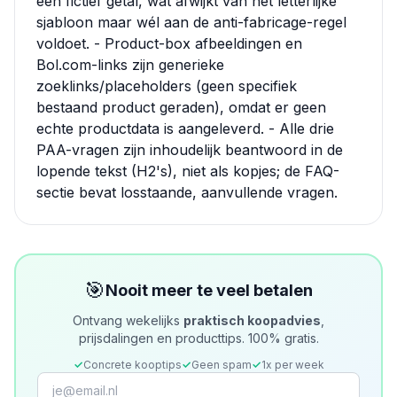
een fictief getal, wat afwijkt van het letterlijke
sjabloon maar wél aan de anti-fabricage-regel
voldoet. - Product-box afbeeldingen en
Bol.com-links zijn generieke
zoeklinks/placeholders (geen specifiek
bestaand product geraden), omdat er geen
echte productdata is aangeleverd. - Alle drie
PAA-vragen zijn inhoudelijk beantwoord in de
lopende tekst (H2's), niet als kopjes; de FAQ-
sectie bevat losstaande, aanvullende vragen.
🎯
Nooit meer te veel betalen
Ontvang wekelijks
praktisch koopadvies
,
prijsdalingen en producttips. 100% gratis.
✓
Concrete kooptips
✓
Geen spam
✓
1x per week