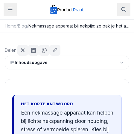
Home
/
Blog
/
Nekmassage apparaat bij nekpijn: zo pak je het aan
Beauty & Verzorging
Nekmassage apparaat bij nekpijn:
Delen:
zo pak je het aan
Inhoudsopgave
Redactie ProductPraat
Bijgewerkt: 25 juli 2026
8
min leestijd
HET KORTE ANTWOORD
Een nekmassage apparaat kan helpen
bij lichte nekspanning door houding,
stress of vermoeide spieren. Kies bij