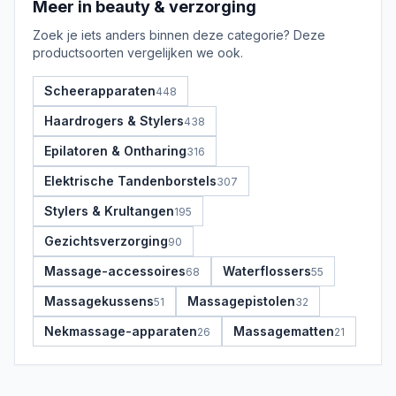
Meer in
beauty & verzorging
Zoek je iets anders binnen deze categorie? Deze
productsoorten vergelijken we ook.
Scheerapparaten
448
Haardrogers & Stylers
438
Epilatoren & Ontharing
316
Elektrische Tandenborstels
307
Stylers & Krultangen
195
Gezichtsverzorging
90
Massage-accessoires
Waterflossers
68
55
Massagekussens
Massagepistolen
51
32
Nekmassage-apparaten
Massagematten
26
21