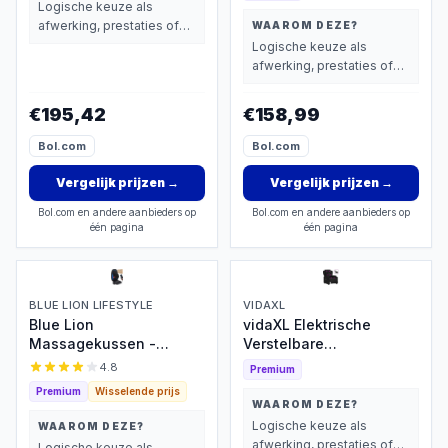
Scheurbestendig -
Logische keuze als
Universeel - Zwart
afwerking, prestaties of
WAAROM DEZE?
extra functies zwaarder
Logische keuze als
wegen dan prijs.
afwerking, prestaties of
extra functies zwaarder
wegen dan prijs.
€195,42
€158,99
Bol.com
Bol.com
Vergelijk prijzen
→
Vergelijk prijzen
→
Bol.com en andere aanbieders op
Bol.com en andere aanbieders op
één pagina
één pagina
BLUE LION LIFESTYLE
VIDAXL
Blue Lion
vidaXL Elektrische
Massagekussen -
Verstelbare
Shiatsu & Warmte
Massagestoel
4.8
Premium
Premium
Wisselende prijs
WAAROM DEZE?
Logische keuze als
WAAROM DEZE?
afwerking, prestaties of
Logische keuze als