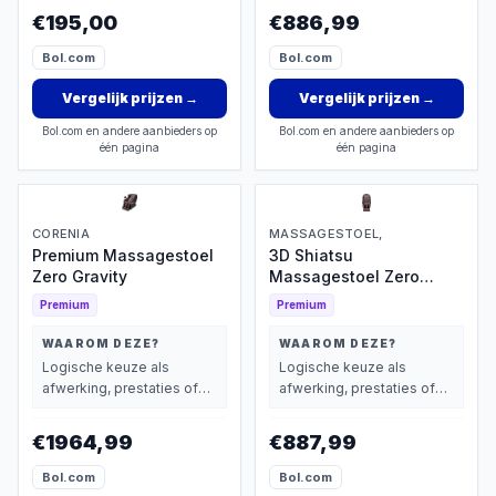
wegen dan prijs.
wegen dan prijs.
€195,00
€886,99
Bol.com
Bol.com
Vergelijk prijzen
→
Vergelijk prijzen
→
Bol.com en andere aanbieders op
Bol.com en andere aanbieders op
één pagina
één pagina
CORENIA
MASSAGESTOEL,
Premium Massagestoel
3D Shiatsu
Zero Gravity
Massagestoel Zero
Gravity
Premium
Premium
WAAROM DEZE?
WAAROM DEZE?
Logische keuze als
Logische keuze als
afwerking, prestaties of
afwerking, prestaties of
extra functies zwaarder
extra functies zwaarder
wegen dan prijs.
wegen dan prijs.
€1964,99
€887,99
Bol.com
Bol.com