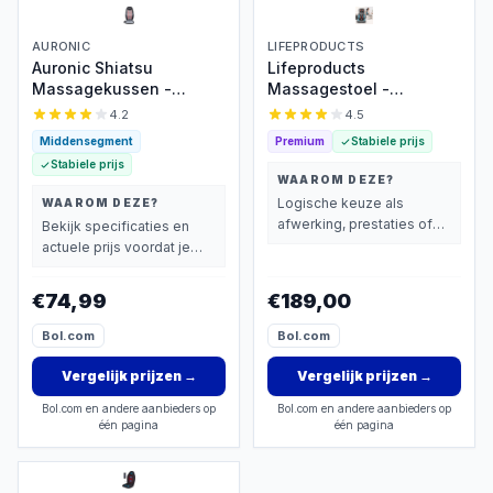
AURONIC
LIFEPRODUCTS
Auronic Shiatsu
Lifeproducts
Massagekussen -
Massagestoel -
Massagestoel -
Rugmassage Apparaat -
4.2
4.5
Massage Rug - Infrarood
Shiatsu Rug
Middensegment
Premium
Stabiele prijs
- Massage apparaat -
Massagekussen -
Stabiele prijs
Massage Stoel - Zwart
Massage Apparaat voor
WAAROM DEZE?
Nek en Rug - Massage
Logische keuze als
WAAROM DEZE?
Stoel met Infrarood
afwerking, prestaties of
Bekijk specificaties en
Verwarming
extra functies zwaarder
actuele prijs voordat je
wegen dan prijs.
beslist.
€74,99
€189,00
Bol.com
Bol.com
Vergelijk prijzen
→
Vergelijk prijzen
→
Bol.com en andere aanbieders op
Bol.com en andere aanbieders op
één pagina
één pagina