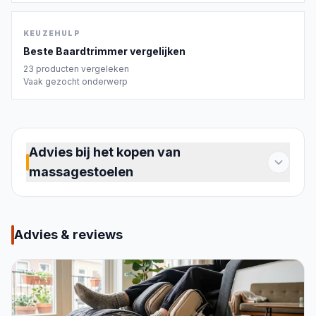
KEUZEHULP
Beste
Baardtrimmer
vergelijken
23
producten vergeleken
Vaak gezocht onderwerp
Advies bij het kopen van
massagestoelen
Een massagestoel maakt dagelijkse ontspanning
thuis mogelijk, zonder afspraken. Of je
gespannen schouders hebt na een werkdag,
Advies & reviews
spierpijn na het sporten of gewoon behoefte aan
rust: een goed model neemt die spanning weg op
het moment dat jij dat wilt. De markt biedt een
breed scala, van compacte kussens die je op een
gewone stoel legt tot volledige stoelen die je hele