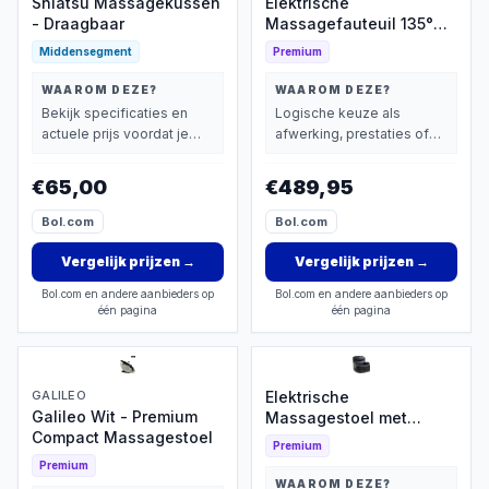
Shiatsu Massagekussen
Elektrische
- Draagbaar
Massagefauteuil 135°
Kantelbaar
Middensegment
Premium
WAAROM DEZE?
WAAROM DEZE?
Bekijk specificaties en
Logische keuze als
actuele prijs voordat je
afwerking, prestaties of
beslist.
extra functies zwaarder
wegen dan prijs.
€65,00
€489,95
Bol.com
Bol.com
Vergelijk prijzen
→
Vergelijk prijzen
→
Bol.com en andere aanbieders op
Bol.com en andere aanbieders op
één pagina
één pagina
GALILEO
Elektrische
Galileo Wit - Premium
Massagestoel met
Compact Massagestoel
Verwarming
Premium
Premium
WAAROM DEZE?