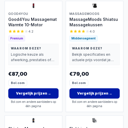
GOOD4YOU
MASSAGEMOODS
Good4You Massagemat
MassageMoods Shiatsu
Warmte 10-Motor
Massagekussen
4.2
4.0
Premium
Middensegment
WAAROM DEZE?
WAAROM DEZE?
Logische keuze als
Bekijk specificaties en
afwerking, prestaties of
actuele prijs voordat je
extra functies zwaarder
beslist.
wegen dan prijs.
€87,00
€79,00
Bol.com
Bol.com
Vergelijk prijzen
→
Vergelijk prijzen
→
Bol.com en andere aanbieders op
Bol.com en andere aanbieders op
één pagina
één pagina