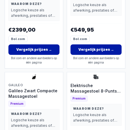
WAAROM DEZE?
Logische keuze als
Logische keuze als
afwerking, prestaties of
afwerking, prestaties of
extra functies zwaarder
extra functies zwaarder
wegen dan prijs.
wegen dan prijs.
€2399,00
€549,95
Bol.com
Bol.com
Vergelijk prijzen
→
Vergelijk prijzen
→
Bol.com en andere aanbieders op
Bol.com en andere aanbieders op
één pagina
één pagina
GALILEO
Elektrische
Galileo Zwart Compacte
Massagestoel 8-Punts
Massagestoel
met Verwarming
Premium
Premium
WAAROM DEZE?
WAAROM DEZE?
Logische keuze als
Logische keuze als
afwerking, prestaties of
afwerking, prestaties of
extra functies zwaarder