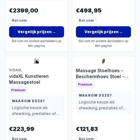
extra functies zwaarder
wegen dan prijs.
wegen dan prijs.
€2399,00
€498,95
Bol.com
Bol.com
Vergelijk prijzen
→
Vergelijk prijzen
→
Bol.com en andere aanbieders op
Bol.com en andere aanbieders op
één pagina
één pagina
VIDAXL
Massage Stoelhoes -
vidaXL Kunstleren
Beschermhoes Stoel -
Massagestoel
Meubels Beschermen -
Premium
Wasbaar Materiaal -
Premium
Universeel Model -
WAAROM DEZE?
Zwart
WAAROM DEZE?
Logische keuze als
Logische keuze als
afwerking, prestaties of
afwerking, prestaties of
extra functies zwaarder
extra functies zwaarder
wegen dan prijs.
wegen dan prijs.
€223,99
€121,83
Bol.com
Bol.com