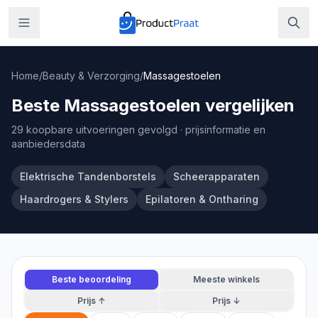
Home
/
Beauty & Verzorging
/
Massagestoelen
Beste Massagestoelen vergelijken
29 koopbare uitvoeringen gevolgd
· prijsinformatie en
aanbiedersdata
Elektrische Tandenborstels
Scheerapparaten
Haardrogers & Stylers
Epilatoren & Ontharing
Beste beoordeling
Meeste winkels
Prijs ↑
Prijs ↓