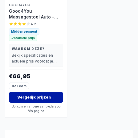
GOOD4YOU
Good4You
Massagestoel Auto -
Massagekussen -
4.2
Massage apparaat - Rug
Middensegment
- Infrarood -
Stabiele prijs
Verwarmingsfunctie -
Zwart
WAAROM DEZE?
Bekijk specificaties en
actuele prijs voordat je
beslist.
€66,95
Bol.com
Vergelijk prijzen
→
Bol.com en andere aanbieders op
één pagina