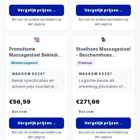
Vergelijk prijzen
→
Vergelijk prijzen
→
Bol.com en andere aanbieders op
Bol.com en andere aanbieders op
één pagina
één pagina
PromoHome
Stoelhoes Massagestoel
Massagestoel Bekleding
- Beschermhoes
Set - 3-delige
Relaxfauteuil -
Middensegment
Premium
Microvezel Hoes voor
Meubelbescherming
Comfortabele
Huis - Volledige
WAAROM DEZE?
WAAROM DEZE?
Behandelingen
Lichaamsdekking -
Bekijk specificaties en
Logische keuze als
Universele Pasvorm -
actuele prijs voordat je
afwerking, prestaties of
Kleur 1
beslist.
extra functies zwaarder
wegen dan prijs.
€56,59
€271,66
Bol.com
Bol.com
Vergelijk prijzen
→
Vergelijk prijzen
→
Bol.com en andere aanbieders op
Bol.com en andere aanbieders op
één pagina
één pagina