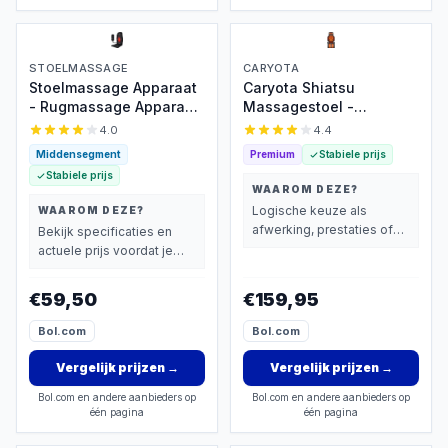
STOELMASSAGE
CARYOTA
Stoelmassage Apparaat
Caryota Shiatsu
- Rugmassage Apparaat
Massagestoel -
- Rugmassage Stoel -
Massage Apparaat -
4.0
4.4
Infrarood Verwarming -
Massagekussen met
Middensegment
Premium
Stabiele prijs
Massage -
Infrarood Warmte - 2-
Stabiele prijs
Pijnbestrijding
delig - Been
WAAROM DEZE?
Logische keuze als
WAAROM DEZE?
afwerking, prestaties of
Bekijk specificaties en
extra functies zwaarder
actuele prijs voordat je
wegen dan prijs.
beslist.
€59,50
€159,95
Bol.com
Bol.com
Vergelijk prijzen
→
Vergelijk prijzen
→
Bol.com en andere aanbieders op
Bol.com en andere aanbieders op
één pagina
één pagina