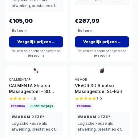
extra functies zwaarder
afwerking, prestaties of
wegen dan prijs.
extra functies zwaarder
wegen dan prijs.
€105,00
€267,99
Bol.com
Bol.com
Vergelijk prijzen
→
Vergelijk prijzen
→
Bol.com en andere aanbieders op
Bol.com en andere aanbieders op
één pagina
één pagina
CALMENTA®
VEVOR
CALMENTA Shiatsu
VEVOR 3D Shiatsu
Massagestoel - 3D
Massagestoel SL-Rail
massage met warmte
4.8
5.0
Premium
Stabiele prijs
Premium
WAAROM DEZE?
WAAROM DEZE?
Logische keuze als
Logische keuze als
afwerking, prestaties of
afwerking, prestaties of
extra functies zwaarder
extra functies zwaarder