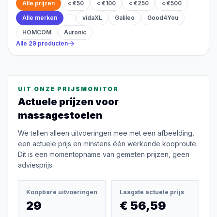
Alle prijzen
< €50
< €100
< €250
< €500
Alle merken
vidaXL
Galileo
Good4You
HOMCOM
Auronic
Alle
29
producten
UIT ONZE PRIJSMONITOR
Actuele prijzen voor
massagestoelen
We tellen alleen uitvoeringen mee met een afbeelding,
een actuele prijs en minstens één werkende kooproute.
Dit is een momentopname van gemeten prijzen, geen
adviesprijs.
Koopbare uitvoeringen
Laagste actuele prijs
29
€ 56,59