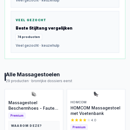
Veel gezocht
· keuzehulp
VEEL GEZOCHT
Beste
Stijltang
vergelijken
74
producten
Veel gezocht
· keuzehulp
Alle
Massagestoelen
29
producten ·
bronrijke dossiers eerst
Massagestoel
HOMCOM
HOMCOM Massagestoel
Beschermhoes - Fauteuil
met Voetenbank
Cover - Meubels
Premium
Beschermen -
4.0
Waterdicht
WAAROM DEZE?
Premium