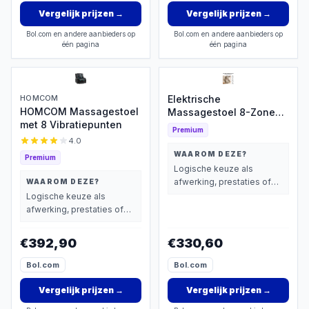
Vergelijk prijzen
→
Vergelijk prijzen
→
Bol.com en andere aanbieders op
Bol.com en andere aanbieders op
één pagina
één pagina
HOMCOM
Elektrische
HOMCOM Massagestoel
Massagestoel 8-Zone
met 8 Vibratiepunten
Warmte
Premium
4.0
WAAROM DEZE?
Premium
Logische keuze als
afwerking, prestaties of
WAAROM DEZE?
extra functies zwaarder
Logische keuze als
wegen dan prijs.
afwerking, prestaties of
extra functies zwaarder
wegen dan prijs.
€392,90
€330,60
Bol.com
Bol.com
Vergelijk prijzen
→
Vergelijk prijzen
→