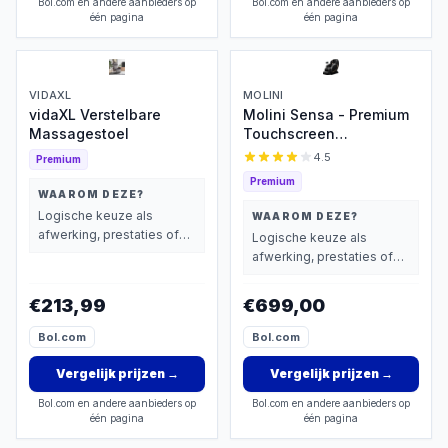
Bol.com en andere aanbieders op
Bol.com en andere aanbieders op
één pagina
één pagina
VIDAXL
MOLINI
vidaXL Verstelbare
Molini Sensa - Premium
Massagestoel
Touchscreen
Massagestoel
4.5
Premium
Premium
WAAROM DEZE?
Logische keuze als
WAAROM DEZE?
afwerking, prestaties of
Logische keuze als
extra functies zwaarder
afwerking, prestaties of
wegen dan prijs.
extra functies zwaarder
wegen dan prijs.
€213,99
€699,00
Bol.com
Bol.com
Vergelijk prijzen
→
Vergelijk prijzen
→
Bol.com en andere aanbieders op
Bol.com en andere aanbieders op
één pagina
één pagina