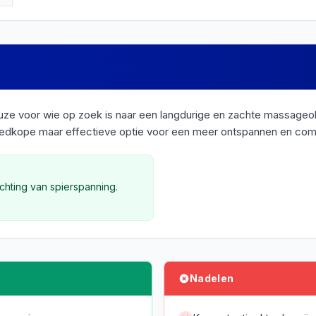
uze voor wie op zoek is naar een langdurige en zachte massageol
en goedkope maar effectieve optie voor een meer ontspannen en co
chting van spierspanning.
Nadelen