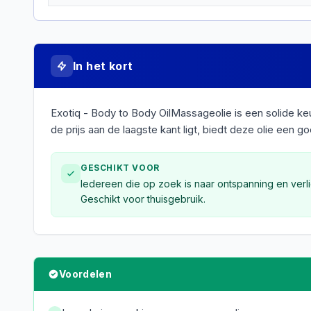
In het kort
Exotiq - Body to Body OilMassageolie is een solide ke
de prijs aan de laagste kant ligt, biedt deze olie e
GESCHIKT VOOR
Iedereen die op zoek is naar ontspanning en verli
Geschikt voor thuisgebruik.
Voordelen