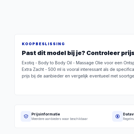
KOOPBESLISSING
Past dit model bij je? Controleer pri
Exotiq - Body to Body Oil - Massage Olie voor een On
Extra Zacht - 500 ml is vooral interessant als de specifi
prijs bij de aanbieder en vergelijk eventueel met soortge
Prijsinformatie
Datav
Meerdere aanbieders waar beschikbaar
Regelma