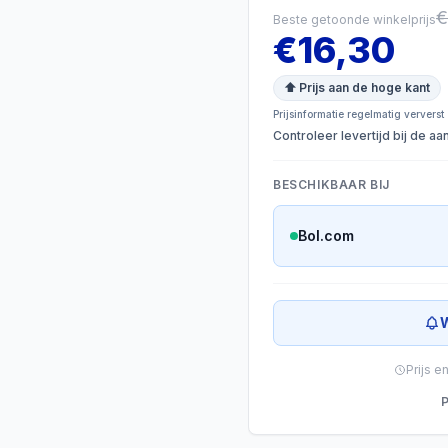
€
Beste getoonde winkelprijs
€
16,30
⬆ Prijs aan de hoge kant
Prijsinformatie regelmatig ververst
Controleer levertijd bij de a
BESCHIKBAAR BIJ
Bol.com
W
Prijs e
P