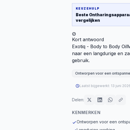
KEUZEHULP
Beste
Ontharingsappara
vergelijken
Kort antwoord
Exotiq - Body to Body Oil
naar een langdurige en za
gebruik.
Ontworpen voor een ontspann
Laatst bijgewerkt:
13 juni 202
Delen:
KENMERKEN
Ontworpen voor een onts
Langdurige werking