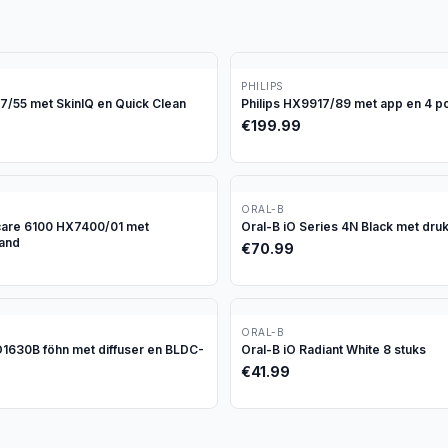
PHILIPS
97/55 met SkinIQ en Quick Clean
Philips HX9917/89 met app en 4 p
€
199.99
ORAL-B
icare 6100 HX7400/01 met
Oral-B iO Series 4N Black met dru
tand
€
70.99
ORAL-B
630B föhn met diffuser en BLDC-
Oral-B iO Radiant White 8 stuks
€
41.99