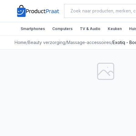
Smartphones
Computers
TV & Audio
Keuken
Hui
Home
/
Beauty verzorging
/
Massage-accessoires
/
Exotiq - B