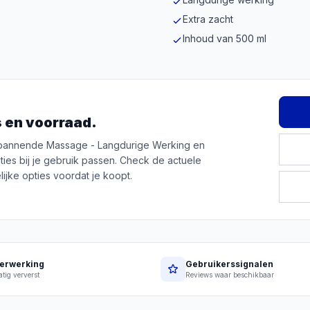
Extra zacht
Inhoud van 500 ml
js en voorraad.
tspannende Massage - Langdurige Werking en
caties bij je gebruik passen. Check de actuele
lijke opties voordat je koopt.
erwerking
Gebruikerssignalen
tig ververst
Reviews waar beschikbaar