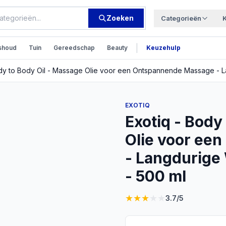
Zoeken
Categorieën
|
shoud
Tuin
Gereedschap
Beauty
Keuzehulp
ody to Body Oil - Massage Olie voor een Ontspannende Massage - L
EXOTIQ
Exotiq - Body
Olie voor ee
- Langdurige
- 500 ml
★
★
★
★
★
3.7
/5