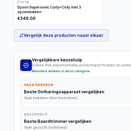
DYSON
Dyson Supersonic Curly+Coily met 3
opzetstukken
€
349.00
Vergelijk deze producten naast elkaar
Vergelijkbare keuzehulp
Gidsen met prijsinformatie, productspecificaties en aanb
Meerdere winkels in deze categorie
VAAK BEKEKEN
Beste
Ontharingsapparaat
vergelijken
Vaak bekeken door bezoekers
KEUZEHULP
Beste
Baardtrimmer
vergelijken
Vaak gezocht onderwerp