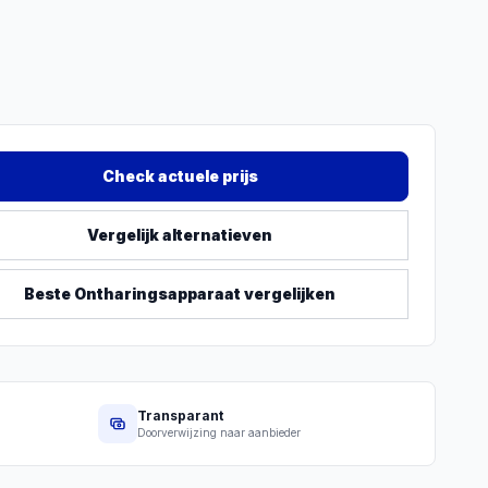
Check actuele prijs
Vergelijk alternatieven
Beste
Ontharingsapparaat
vergelijken
Transparant
Doorverwijzing naar aanbieder