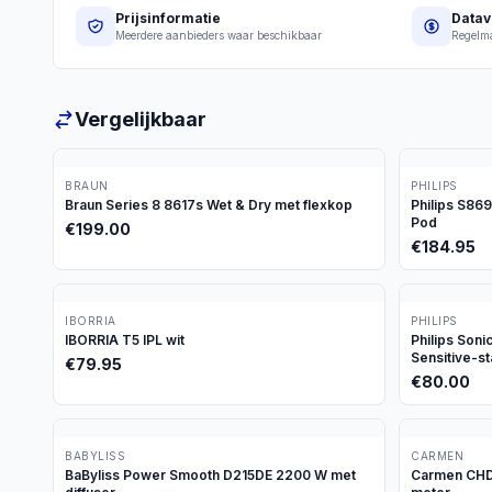
Prijsinformatie
Datav
Meerdere aanbieders waar beschikbaar
Regelma
Vergelijkbaar
BRAUN
PHILIPS
Braun Series 8 8617s Wet & Dry met flexkop
Philips S86
Pod
€
199.00
€
184.95
IBORRIA
PHILIPS
IBORRIA T5 IPL wit
Philips Son
Sensitive-s
€
79.95
€
80.00
BABYLISS
CARMEN
BaByliss Power Smooth D215DE 2200 W met
Carmen CHD1