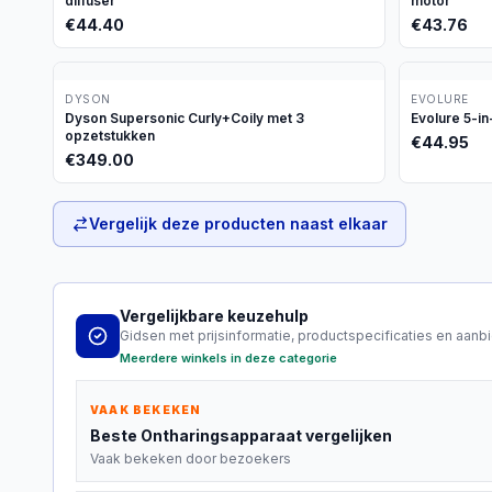
diffuser
motor
€
44.40
€
43.76
DYSON
EVOLURE
Dyson Supersonic Curly+Coily met 3
Evolure 5-in
opzetstukken
€
44.95
€
349.00
Vergelijk deze producten naast elkaar
Vergelijkbare keuzehulp
Gidsen met prijsinformatie, productspecificaties en aanb
Meerdere winkels in deze categorie
VAAK BEKEKEN
Beste
Ontharingsapparaat
vergelijken
Vaak bekeken door bezoekers