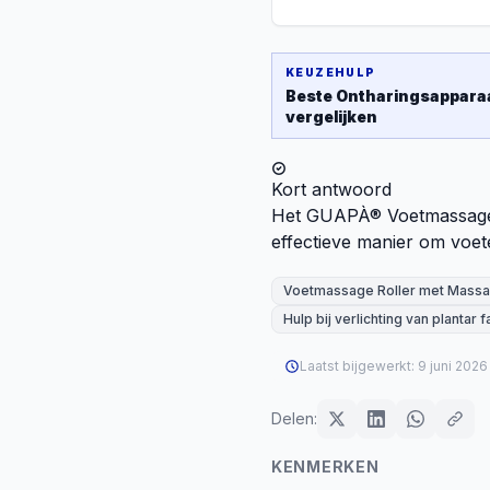
KEUZEHULP
Beste
Ontharingsappara
vergelijken
Kort antwoord
Het GUAPÀ® Voetmassage 
effectieve manier om voe
Voetmassage Roller met Massa
Hulp bij verlichting van plantar fa
Laatst bijgewerkt:
9 juni 2026
Delen:
KENMERKEN