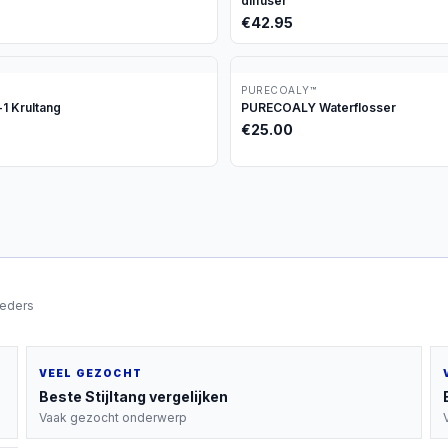
diffuser
€
42.95
PURECOALY™
-1 Krultang
PURECOALY Waterflosser
€
25.00
ieders
VEEL GEZOCHT
Beste
Stijltang
vergelijken
Vaak gezocht onderwerp