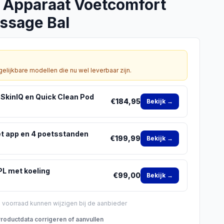
Apparaat Voetcomfort
assage Bal
gelijkbare modellen die nu wel leverbaar zijn.
SkinIQ en Quick Clean Pod
€
184,95
Bekijk →
t app en 4 poetsstanden
€
199,99
Bekijk →
PL met koeling
€
99,00
Bekijk →
n voorraad kunnen wijzigen bij de aanbieder
roductdata corrigeren of aanvullen