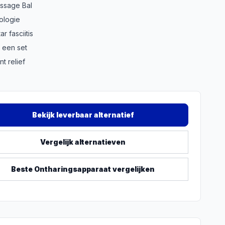
ssage Bal
ologie
ar fasciitis
 een set
t relief
Bekijk leverbaar alternatief
Vergelijk alternatieven
Beste
Ontharingsapparaat
vergelijken