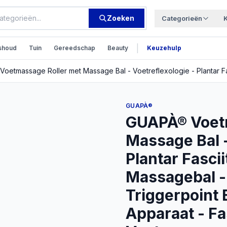
Zoeken
Categorieën
|
shoud
Tuin
Gereedschap
Beauty
Keuzehulp
GUAPÀ®
GUAPÀ® Voetm
Massage Bal -
Plantar Fasciit
Massagebal -
Triggerpoint
Apparaat - Fa