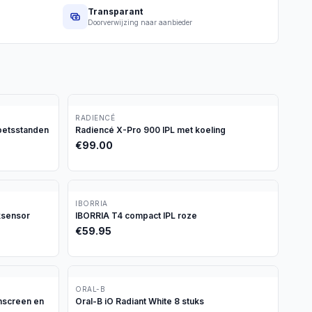
Transparant
Doorverwijzing naar aanbieder
RADIENCÉ
oetsstanden
Radiencé X-Pro 900 IPL met koeling
€
99.00
IBORRIA
ksensor
IBORRIA T4 compact IPL roze
€
59.95
ORAL-B
chscreen en
Oral-B iO Radiant White 8 stuks