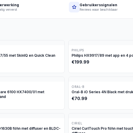
erwerking
Gebruikerssignalen
tig ververst
Reviews waar beschikbaar
PHILIPS
97/55 met SkinIQ en Quick Clean
Philips HX9917/89 met app en 4 p
€
199.99
ORAL-B
icare 6100 HX7400/01 met
Oral-B iO Series 4N Black met dru
tand
€
70.99
CIRIEL
630B föhn met diffuser en BLDC-
Ciriel CurlTouch Pro föhn met tou