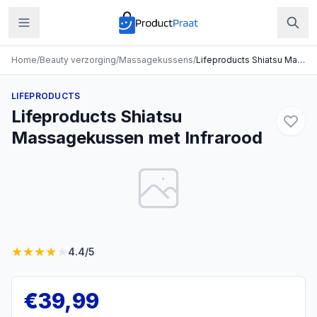
Home
/
Beauty verzorging
/
Massagekussens
/
Lifeproducts Shiatsu Massagekussen met Infrarood
LIFEPRODUCTS
Lifeproducts Shiatsu
Massagekussen met Infrarood
★
★
★
★
★
4.4
/5
€
39,99