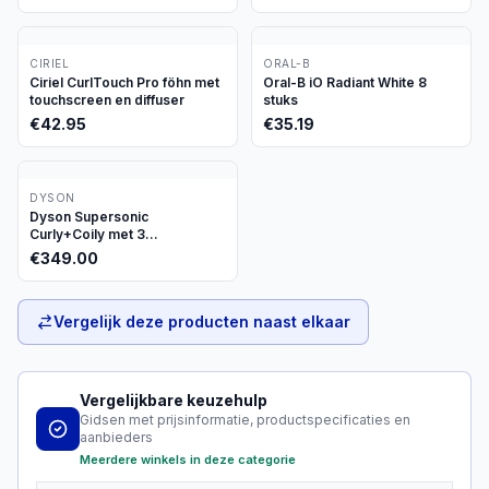
CIRIEL
ORAL-B
Ciriel CurlTouch Pro föhn met
Oral-B iO Radiant White 8
touchscreen en diffuser
stuks
€
42.95
€
35.19
DYSON
Dyson Supersonic
Curly+Coily met 3
opzetstukken
€
349.00
Vergelijk deze producten naast elkaar
Vergelijkbare keuzehulp
Gidsen met prijsinformatie, productspecificaties en
aanbieders
Meerdere winkels in deze categorie