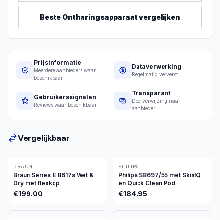
Beste
Ontharingsapparaat
vergelijken
Prijsinformatie
Dataverwerking
Meerdere aanbieders waar
Regelmatig ververst
beschikbaar
Transparant
Gebruikerssignalen
Doorverwijzing naar
Reviews waar beschikbaar
aanbieder
Vergelijkbaar
BRAUN
PHILIPS
Braun Series 8 8617s Wet &
Philips S8697/55 met SkinIQ
Dry met flexkop
en Quick Clean Pod
€
199.00
€
184.95