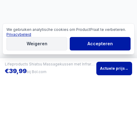
We gebruiken analytische cookies om ProductPraat te verbeteren.
Cookies
Privacybeleid
Weigeren
Accepteren
Lifeproducts Shiatsu Massagekussen met Infrarood
Actuele prijs
→
€
39,99
bij
Bol.com
Vind het beste product voor jouw situatie en vergelijk direct