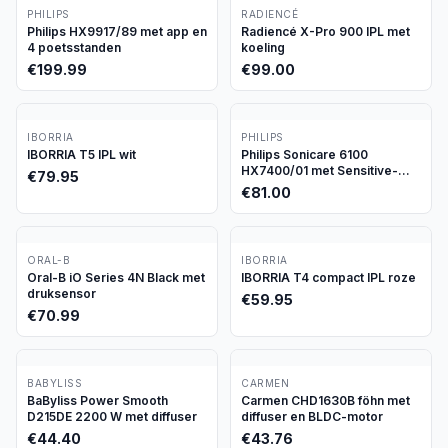
PHILIPS
RADIENCÉ
Philips HX9917/89 met app en
Radiencé X-Pro 900 IPL met
4 poetsstanden
koeling
€
199.99
€
99.00
IBORRIA
PHILIPS
IBORRIA T5 IPL wit
Philips Sonicare 6100
HX7400/01 met Sensitive-
€
79.95
stand
€
81.00
ORAL-B
IBORRIA
Oral-B iO Series 4N Black met
IBORRIA T4 compact IPL roze
druksensor
€
59.95
€
70.99
BABYLISS
CARMEN
BaByliss Power Smooth
Carmen CHD1630B föhn met
D215DE 2200 W met diffuser
diffuser en BLDC-motor
€
44.40
€
43.76