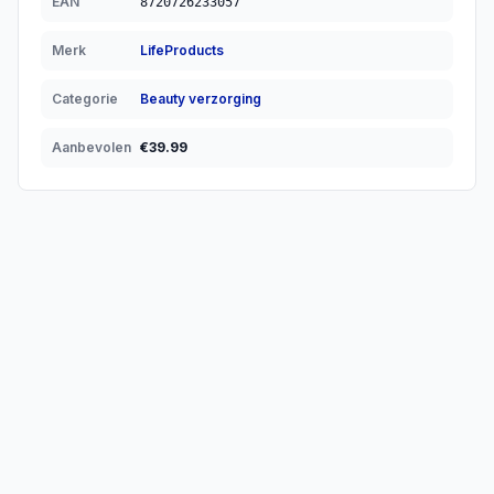
EAN
8720726233057
Merk
LifeProducts
Categorie
Beauty verzorging
Aanbevolen
€
39.99