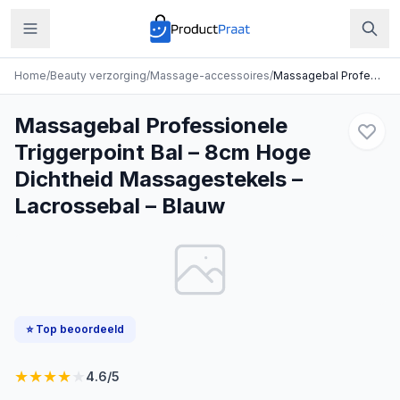
Home
/
Beauty verzorging
/
Massage-accessoires
/
Massagebal Professionele Triggerpoint Bal – 8cm Hoge Dichtheid Massagestekels – Lacrossebal – Blauw
Massagebal Professionele
Triggerpoint Bal – 8cm Hoge
Dichtheid Massagestekels –
Lacrossebal – Blauw
⭐ Top beoordeeld
★
★
★
★
★
4.6
/5