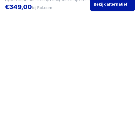
Bekijk alternatief
→
€
349,00
bij
Bol.com
Vind het beste product voor jouw situatie en vergelijk direct
actuele prijzen bij meerdere winkels.
KVK
96200960
•
Writgo Media VOF
CATEGORIEËN
KOOPGIDSEN
Smartphones
Beste
Gaming headset