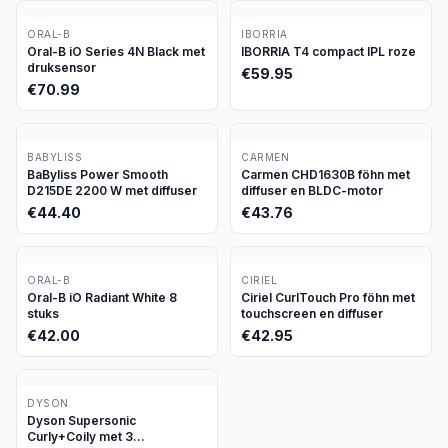
ORAL-B
IBORRIA
Oral-B iO Series 4N Black met
IBORRIA T4 compact IPL roze
druksensor
€
59.95
€
70.99
BABYLISS
CARMEN
BaByliss Power Smooth
Carmen CHD1630B föhn met
D215DE 2200 W met diffuser
diffuser en BLDC-motor
€
44.40
€
43.76
ORAL-B
CIRIEL
Oral-B iO Radiant White 8
Ciriel CurlTouch Pro föhn met
stuks
touchscreen en diffuser
€
42.00
€
42.95
DYSON
Dyson Supersonic
Curly+Coily met 3