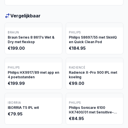
Vergelijkbaar
BRAUN
PHILIPS
Braun Series 8 8617s Wet &
Philips S8697/55 met SkinIQ
Dry met flexkop
en Quick Clean Pod
€
199.00
€
184.95
PHILIPS
RADIENCÉ
Philips HX9917/89 met app en
Radiencé X-Pro 900 IPL met
4 poetsstanden
koeling
€
199.99
€
99.00
IBORRIA
PHILIPS
IBORRIA T5 IPL wit
Philips Sonicare 6100
HX7400/01 met Sensitive-
€
79.95
stand
€
84.95