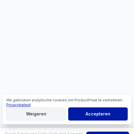
We gebruiken analytische cookies om ProductPraat te verbeteren.
Cookies
Privacybeleid
Weigeren
Accepteren
Dyson Supersonic Curly+Coily met 3 opzetstukken