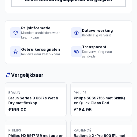
Prijsinformatie
Dataverwerking
Meerdere aanbieders waar
Regelmatig ververst
beschikbaar
Transparant
Gebruikerssignalen
Doorverwijzing naar
Reviews waar beschikbaar
aanbieder
Vergelijkbaar
BRAUN
PHILIPS
Braun Series 8 8617s Wet &
Philips S8697/55 met SkinIQ
Dry met flexkop
en Quick Clean Pod
€
199.00
€
184.95
PHILIPS
RADIENCÉ
Philips HX9917/89 met app en
Radiencé X-Pro 900 IPL met