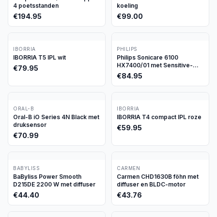
4 poetsstanden
koeling
€
194.95
€
99.00
IBORRIA
PHILIPS
IBORRIA T5 IPL wit
Philips Sonicare 6100
HX7400/01 met Sensitive-
€
79.95
stand
€
84.95
ORAL-B
IBORRIA
Oral-B iO Series 4N Black met
IBORRIA T4 compact IPL roze
druksensor
€
59.95
€
70.99
BABYLISS
CARMEN
BaByliss Power Smooth
Carmen CHD1630B föhn met
D215DE 2200 W met diffuser
diffuser en BLDC-motor
€
44.40
€
43.76