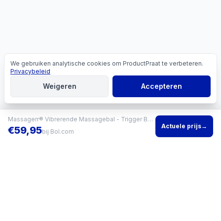
We gebruiken analytische cookies om ProductPraat te verbeteren.
Cookies
Privacybeleid
Weigeren
Accepteren
Massagerr® Vibrerende Massagebal - Trigger Bal - 4 Tril Niveaus - Massage Bal - Moderne Lacrosse bal - Voetmassage - Massage Roller voor Rug, Voeten, Schouders, Fullbody
Actuele prijs
→
€
59,95
bij
Bol.com