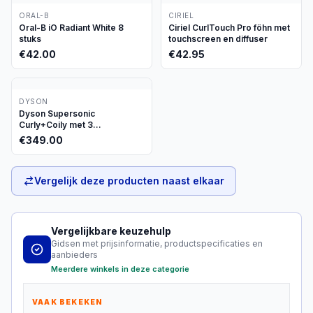
ORAL-B
CIRIEL
Oral-B iO Radiant White 8
Ciriel CurlTouch Pro föhn met
stuks
touchscreen en diffuser
€
42.00
€
42.95
DYSON
Dyson Supersonic
Curly+Coily met 3
opzetstukken
€
349.00
Vergelijk deze producten naast elkaar
Vergelijkbare keuzehulp
Gidsen met prijsinformatie, productspecificaties en
aanbieders
Meerdere winkels in deze categorie
VAAK BEKEKEN