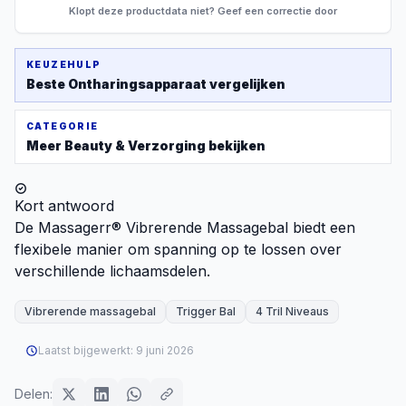
Klopt deze productdata niet? Geef een correctie door
KEUZEHULP
Beste
Ontharingsapparaat
vergelijken
CATEGORIE
Meer
Beauty & Verzorging
bekijken
Kort antwoord
De Massagerr® Vibrerende Massagebal biedt een
flexibele manier om spanning op te lossen over
verschillende lichaamsdelen.
Vibrerende massagebal
Trigger Bal
4 Tril Niveaus
Laatst bijgewerkt:
9 juni 2026
Delen: