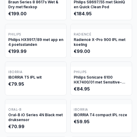
Braun Series 8 8617s Wet &
Philips S8697/55 met SkinIQ
Dry met flexkop
en Quick Clean Pod
€
199.00
€
184.95
PHILIPS
RADIENCÉ
Philips HX9917/89 met app en
Radiencé X-Pro 900 IPL met
4 poetsstanden
koeling
€
199.99
€
99.00
IBORRIA
PHILIPS
IBORRIA T5 IPL wit
Philips Sonicare 6100
HX7400/01 met Sensitive-
€
79.95
stand
€
84.95
ORAL-B
IBORRIA
Oral-B iO Series 4N Black met
IBORRIA T4 compact IPL roze
druksensor
€
59.95
€
70.99