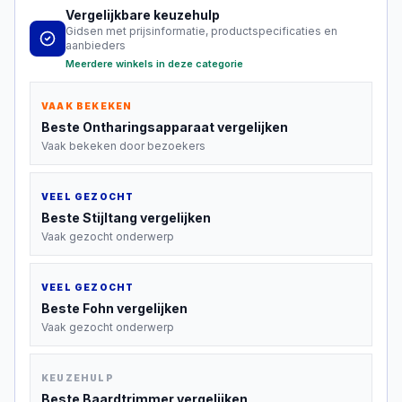
Vergelijkbare keuzehulp
Gidsen met prijsinformatie, productspecificaties en
aanbieders
Meerdere winkels in deze categorie
VAAK BEKEKEN
Beste
Ontharingsapparaat
vergelijken
Vaak bekeken door bezoekers
VEEL GEZOCHT
Beste
Stijltang
vergelijken
Vaak gezocht onderwerp
VEEL GEZOCHT
Beste
Fohn
vergelijken
Vaak gezocht onderwerp
KEUZEHULP
Beste
Baardtrimmer
vergelijken