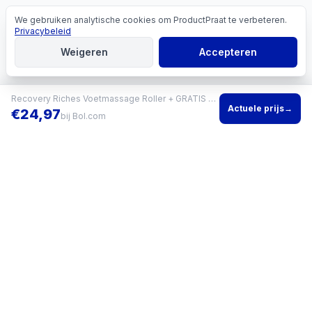
We gebruiken analytische cookies om ProductPraat te verbeteren.
Cookies
Privacybeleid
Weigeren
Accepteren
Recovery Riches Voetmassage Roller + GRATIS Massageballen - Voetreflexologie - Plantar Fasciitis - Voetroller - Massagebal - Massageroller - Triggerpoint Bal - Voetmassage Apparaat - Foot Roller - Feet Massage Muscle Fascia Release Ball
Actuele prijs
→
€
24,97
bij
Bol.com
Vind het beste product voor jouw situatie en vergelijk direct
actuele prijzen bij meerdere winkels.
KVK
96200960
•
Writgo Media VOF