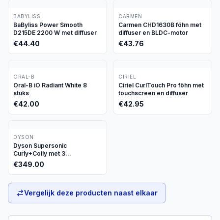
BABYLISS
CARMEN
BaByliss Power Smooth
Carmen CHD1630B föhn met
D215DE 2200 W met diffuser
diffuser en BLDC-motor
€
44.40
€
43.76
ORAL-B
CIRIEL
Oral-B iO Radiant White 8
Ciriel CurlTouch Pro föhn met
stuks
touchscreen en diffuser
€
42.00
€
42.95
DYSON
Dyson Supersonic
Curly+Coily met 3
opzetstukken
€
349.00
Vergelijk deze producten naast elkaar