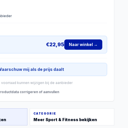
anbieder
€
22,95
Naar winkel →
aarschuw mij als de prijs daalt
n voorraad kunnen wijzigen bij de aanbieder
roductdata corrigeren of aanvullen
CATEGORIE
ken
Meer
Sport & Fitness
bekijken