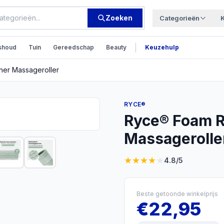
Zoeken
Categorieën
|
shoud
Tuin
Gereedschap
Beauty
Keuzehulp
ner Massageroller
RYCE®
Ryce® Foam Ro
Massagerolle
★
★
★
★
★
4.8
/5
Beste getoonde winkelprijs
€
22,95