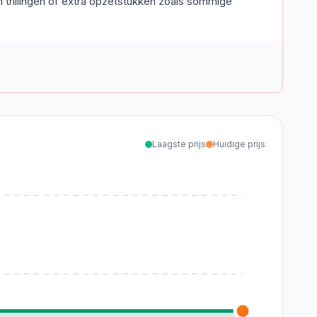
 trillingen of extra opzetstukken zoals sommige
Laagste prijs
Huidige prijs