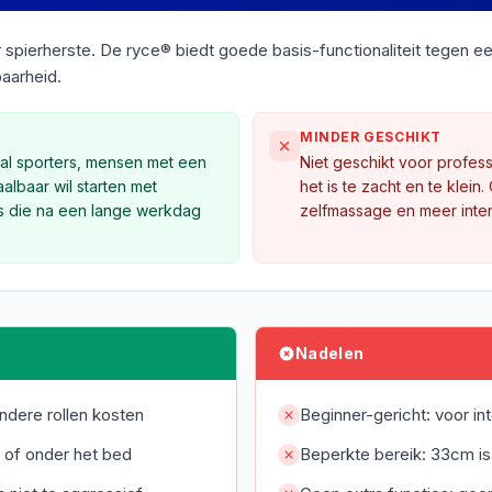
pierherste. De ryce® biedt goede basis-functionaliteit tegen een z
aarheid.
MINDER GESCHIKT
sual sporters, mensen met een
Niet geschikt voor profess
lbaar wil starten met
het is te zacht en te klein.
s die na een lange werkdag
zelfmassage en meer intens
Nadelen
andere rollen kosten
Beginner-gericht: voor in
s of onder het bed
Beperkte bereik: 33cm is 