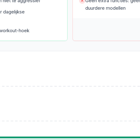
 niet te aggressief
Geen extra functies: geen
duurdere modellen
or dagelijkse
e workout-hoek