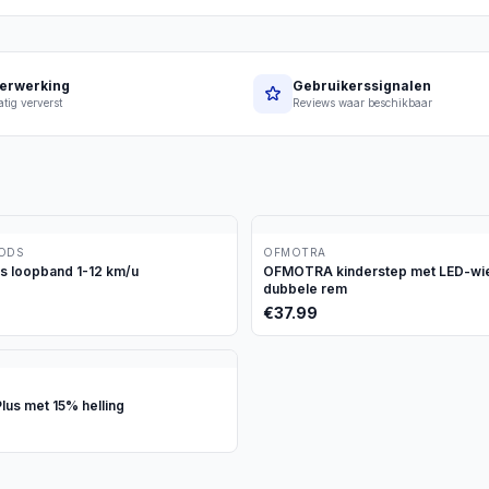
erwerking
Gebruikerssignalen
tig ververst
Reviews waar beschikbaar
OODS
OFMOTRA
ds loopband 1-12 km/u
OFMOTRA kinderstep met LED-wie
dubbele rem
€
37.99
lus met 15% helling