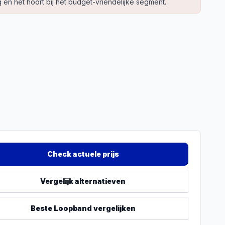
 en het hoort bij het budget-vriendelijke segment.
Check actuele prijs
Vergelijk alternatieven
Beste
Loopband
vergelijken