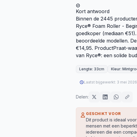
Kort antwoord
Binnen de 2445 producten 
Ryce® Foam Roller - Begi
goedkoper (mediaan €51).
beoordeelde modellen. De 
€14,95. ProductPraat-waa
van Ryce®: een solide bud
Lengte: 33cm
Kleur: Mintgr
Laatst bijgewerkt:
3 mei 2026
Delen:
GESCHIKT VOOR
Dit product is ideaal voor
mensen met een beperkt 
iedereen die een compac