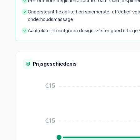
Perfect voor beginners: zachte foam raakt je spieren
Ondersteunt flexibiliteit en spierherste: effectief vo
onderhoudsmassage
Aantrekkelijk mintgroen design: ziet er goed uit in j
Prijsgeschiedenis
€
15
€
15