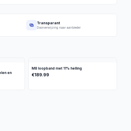
Transparant
Doorverwijzing naar aanbieder
M8 loopband met 11% helling
len en
€
189.99