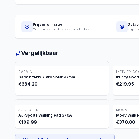
Prijsinformatie
Datav
Meerdere aanbieders waar beschikbaar
Regelma
Vergelijkbaar
GARMIN
INFINITY G
Garmin fēnix 7 Pro Solar 47mm
Infinity Goo
€
634.20
€
219.95
AJ-SPORTS
MOOV
AJ-Sports Walking Pad 370A
Moov Walk P
€
109.99
€
370.00