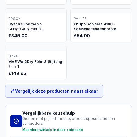
DYSON
PHILIPS
Dyson Supersonic
Philips Sonicare 4100 -
Curly+Coily met 3
Sonische tandenborstel
opzetstukken
€
349.00
€
54.00
MAE®
MAE Wet2Dry Föhn & Stijltang
2-in-1
€
149.95
Vergelijk deze producten naast elkaar
Vergelijkbare keuzehulp
Gidsen met prijsinformatie, productspecificaties en
aanbieders
Meerdere winkels in deze categorie