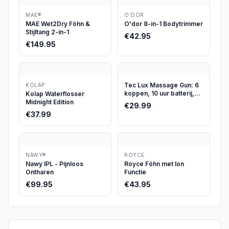
MAE®
O’DOR
MAE Wet2Dry Föhn &
O'dor 8-in-1 Bodytrimmer
Stijltang 2-in-1
€
42.95
€
149.95
Tec Lux Massage Gun: 6
KOLAP
koppen, 10 uur batterij,
Kolap Waterflosser
€29,99
Midnight Edition
€
29.99
€
37.99
NAWY®
ROYCE
Nawy IPL - Pijnloos
Royce Föhn met Ion
Ontharen
Functie
€
99.95
€
43.95