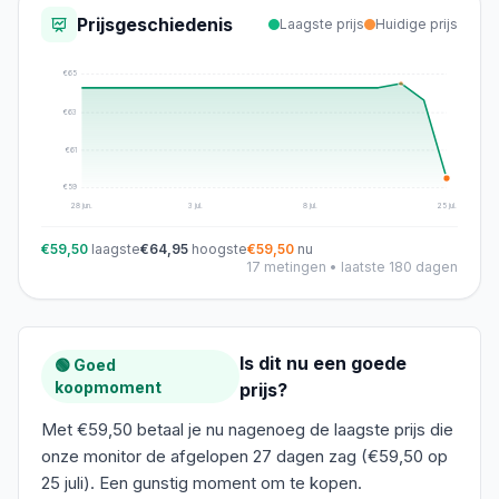
Prijsgeschiedenis
Laagste prijs
Huidige prijs
€
65
€
63
€
61
€
59
28 jun.
3 jul.
8 jul.
25 jul.
€59,50
laagste
€64,95
hoogste
€59,50
nu
17
metingen • laatste 180 dagen
Is dit nu een goede
🟢 Goed
koopmoment
prijs?
Met €59,50 betaal je nu nagenoeg de laagste prijs die
onze monitor de afgelopen 27 dagen zag (€59,50 op
25 juli). Een gunstig moment om te kopen.