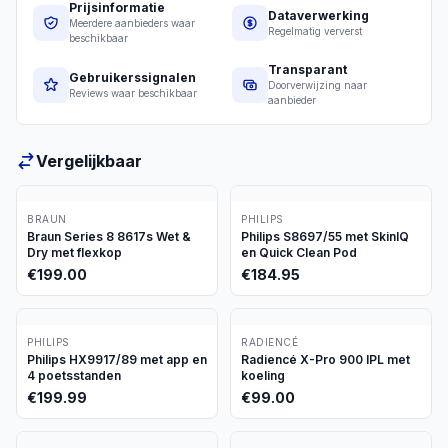
Prijsinformatie
Dataverwerking
Meerdere aanbieders waar
Regelmatig ververst
beschikbaar
Transparant
Gebruikerssignalen
Doorverwijzing naar
Reviews waar beschikbaar
aanbieder
Vergelijkbaar
BRAUN
PHILIPS
Braun Series 8 8617s Wet &
Philips S8697/55 met SkinIQ
Dry met flexkop
en Quick Clean Pod
€
199.00
€
184.95
PHILIPS
RADIENCÉ
Philips HX9917/89 met app en
Radiencé X-Pro 900 IPL met
4 poetsstanden
koeling
€
199.99
€
99.00