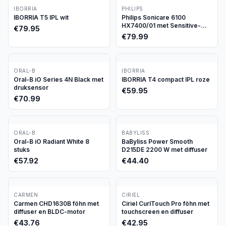
IBORRIA
PHILIPS
IBORRIA T5 IPL wit
Philips Sonicare 6100
HX7400/01 met Sensitive-
€
79.95
stand
€
79.99
ORAL-B
IBORRIA
Oral-B iO Series 4N Black met
IBORRIA T4 compact IPL roze
druksensor
€
59.95
€
70.99
ORAL-B
BABYLISS
Oral-B iO Radiant White 8
BaByliss Power Smooth
stuks
D215DE 2200 W met diffuser
€
57.92
€
44.40
CARMEN
CIRIEL
Carmen CHD1630B föhn met
Ciriel CurlTouch Pro föhn met
diffuser en BLDC-motor
touchscreen en diffuser
€
43.76
€
42.95