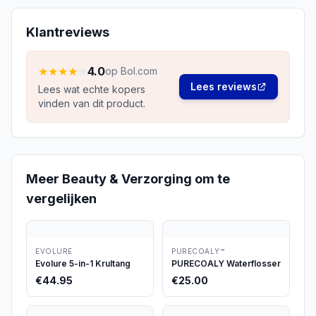
Klantreviews
★
★
★
★
★
4.0
op Bol.com
Lees reviews
Lees wat echte kopers
vinden van dit product.
Meer
Beauty & Verzorging
om te
vergelijken
EVOLURE
PURECOALY™
Evolure 5-in-1 Krultang
PURECOALY Waterflosser
€
44.95
€
25.00