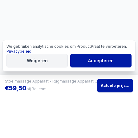
We gebruiken analytische cookies om ProductPraat te verbeteren.
Cookies
Privacybeleid
Weigeren
Accepteren
Stoelmassage Apparaat - Rugmassage Apparaat - Rugmassage Stoel - Infrarood Verwarming - Massage - Pijnbestrijding
Actuele prijs
→
€
59,50
bij
Bol.com