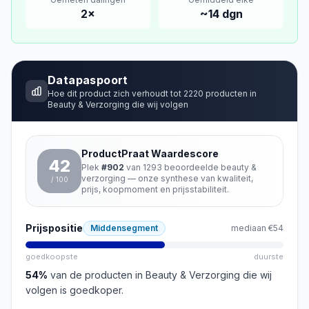
2
×
~
14
dgn
Datapaspoort
Hoe dit product zich verhoudt tot
2220
producten in
Beauty & Verzorging
die wij volgen
ProductPraat Waardescore
42
Plek
#
902
van
1293
beoordeelde
beauty &
verzorging
— onze synthese van kwaliteit,
/ 100
prijs, koopmoment en prijsstabiliteit.
Prijspositie
Middensegment
mediaan
€54
goedkoopste
duurste
54
%
van de producten in
Beauty & Verzorging
die wij
volgen is goedkoper
.