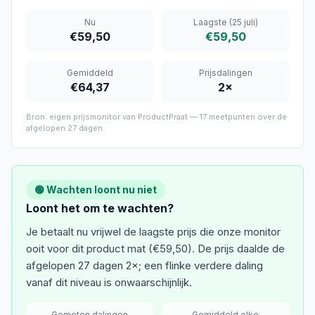
Nu
Laagste
(25 juli)
€59,50
€59,50
Gemiddeld
Prijsdalingen
€64,37
2
×
Bron: eigen prijsmonitor van ProductPraat —
17
meetpunten over de
afgelopen
27 dagen
.
🟢 Wachten loont nu niet
Loont het om te wachten?
Je betaalt nu vrijwel de laagste prijs die onze monitor
ooit voor dit product mat (€59,50). De prijs daalde de
afgelopen 27 dagen 2×; een flinke verdere daling
vanaf dit niveau is onwaarschijnlijk.
Gemeten dalingen
Gemiddeld elke