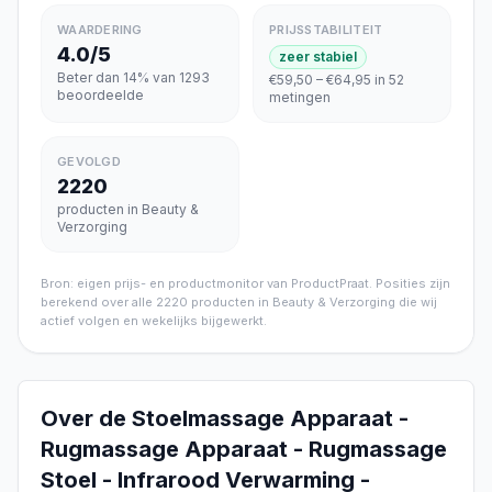
WAARDERING
PRIJSSTABILITEIT
4.0/5
zeer stabiel
Beter dan 14% van 1293
€59,50 – €64,95 in 52
beoordeelde
metingen
GEVOLGD
2220
producten in Beauty &
Verzorging
Bron: eigen prijs- en productmonitor van ProductPraat. Posities zijn
berekend over alle
2220
producten in
Beauty & Verzorging
die wij
actief volgen en wekelijks bijgewerkt.
Over de
Stoelmassage Apparaat -
Rugmassage Apparaat - Rugmassage
Stoel - Infrarood Verwarming -