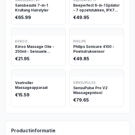
SANSBEAUTÉ®
BEEPERFECT®
Sansbeauté 7-in-1
Beeperfect 6-in-1 Epilator
Krultang Hairstyler
– 7 opzetstukken, IPX7
waterdicht
€
65.99
€
49.95
KIIROO
PHILIPS
Kiiroo Massage Olie -
Philips Sonicare 4100 -
250ml - Sensuele
Poetsdruksensor
Massageolie voor Intiem
€
21.95
€
49.85
Gebruik - Honey Milk -
Vegan & Verzorgend
Voetroller
SENSUPULSE
Massageapparaat
SensuPulse Pro V2
Massagepistool
€
15.59
€
79.65
Productinformatie