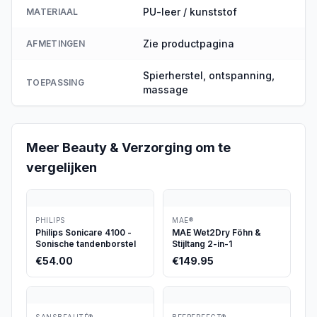
PU-leer / kunststof
MATERIAAL
Zie productpagina
AFMETINGEN
Spierherstel, ontspanning,
TOEPASSING
massage
Meer
Beauty & Verzorging
om te
vergelijken
PHILIPS
MAE®
Philips Sonicare 4100 -
MAE Wet2Dry Föhn &
Sonische tandenborstel
Stijltang 2-in-1
€
54.00
€
149.95