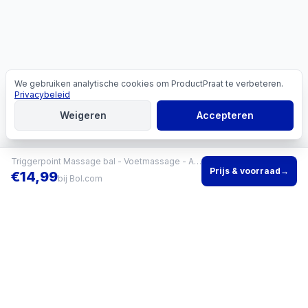
We gebruiken analytische cookies om ProductPraat te verbeteren.
Cookies
Privacybeleid
Weigeren
Accepteren
Triggerpoint Massage bal - Voetmassage - Acupunctuur - Hard - Set van 3 - Rheme
Prijs & voorraad
→
€
14,99
bij
Bol.com