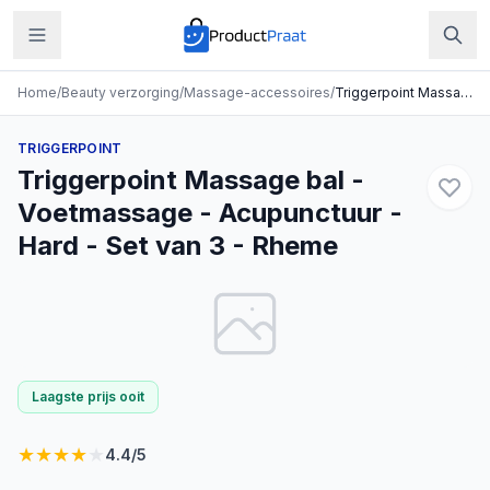
Home
/
Beauty verzorging
/
Massage-accessoires
/
Triggerpoint Massage bal - Voetmassage - Acupunctuur - Hard - Set van 3 - Rheme
TRIGGERPOINT
Triggerpoint Massage bal -
Voetmassage - Acupunctuur -
Hard - Set van 3 - Rheme
Laagste prijs ooit
★
★
★
★
★
4.4
/5