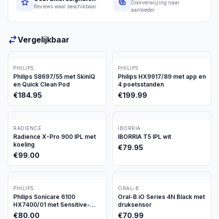
Doorverwijzing naar
Reviews waar beschikbaar
aanbieder
Vergelijkbaar
PHILIPS
PHILIPS
Philips S8697/55 met SkinIQ
Philips HX9917/89 met app en
en Quick Clean Pod
4 poetsstanden
€
184.95
€
199.99
RADIENCÉ
IBORRIA
Radiencé X-Pro 900 IPL met
IBORRIA T5 IPL wit
koeling
€
79.95
€
99.00
PHILIPS
ORAL-B
Philips Sonicare 6100
Oral-B iO Series 4N Black met
HX7400/01 met Sensitive-
druksensor
stand
€
80.00
€
70.99