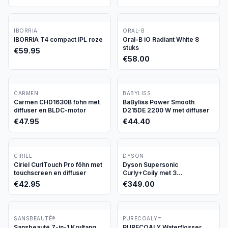
IBORRIA
ORAL-B
IBORRIA T4 compact IPL roze
Oral-B iO Radiant White 8
stuks
€
59.95
€
58.00
CARMEN
BABYLISS
Carmen CHD1630B föhn met
BaByliss Power Smooth
diffuser en BLDC-motor
D215DE 2200 W met diffuser
€
47.95
€
44.40
CIRIEL
DYSON
Ciriel CurlTouch Pro föhn met
Dyson Supersonic
touchscreen en diffuser
Curly+Coily met 3
opzetstukken
€
42.95
€
349.00
SANSBEAUTÉ®
PURECOALY™
Sansbeauté 7-in-1 Krultang
PURECOALY Waterflosser