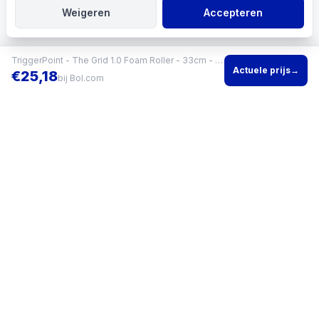
Weigeren
Accepteren
TriggerPoint - The Grid 1.0 Foam Roller - 33cm - Oranje - Schuim - Massage Roller - Yoga - Pilates - Fitness
Actuele prijs
→
€
25,18
bij
Bol.com
Vind het beste product voor jouw situatie en vergelijk direct
actuele prijzen bij meerdere winkels.
KVK
96200960
•
Writgo Media VOF