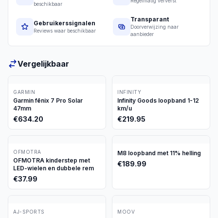
Regelmatig ververst
beschikbaar
Transparant
Gebruikerssignalen
Doorverwijzing naar
Reviews waar beschikbaar
aanbieder
Vergelijkbaar
GARMIN
INFINITY
Garmin fēnix 7 Pro Solar
Infinity Goods loopband 1-12
47mm
km/u
€
634.20
€
219.95
OFMOTRA
M8 loopband met 11% helling
OFMOTRA kinderstep met
€
189.99
LED-wielen en dubbele rem
€
37.99
AJ-SPORTS
MOOV