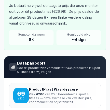
Je betaalt nu vrijwel de laagste prijs die onze monitor
ooit voor dit product mat (€26,99). De prijs daalde de
afgelopen 28 dagen 8×; een flinke verdere daling
vanaf dit niveau is onwaarschijnlijk.
Gemeten dalingen
Gemiddeld elke
8
×
~
4
dgn
Datapaspoort
Hoe dit product zich verhoudt tot
2445
producten in
Sport
& Fitness
die wij volgen
ProductPraat Waardescore
69
Plek
#
206
van
1220
beoordeelde
sport &
fitness
— onze synthese van kwaliteit, prijs,
/ 100
koopmoment en prijsstabiliteit.