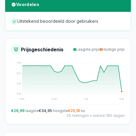
Voordelen
Uitstekend beoordeeld door gebruikers
Prijsgeschiedenis
Laagste prijs
Huidige prijs
€
36
€
32
€
29
€
26
14 jun.
23 jun.
2 jul.
12 jul.
€26,99
laagste
€34,95
hoogste
€25,18
nu
29
metingen • laatste 180 dagen