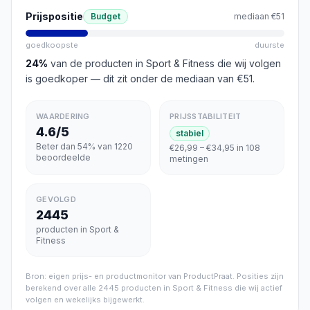
Prijspositie
Budget
mediaan
€51
goedkoopste
duurste
24
%
van de producten in
Sport & Fitness
die wij volgen
is goedkoper
— dit zit onder de mediaan van €51
.
WAARDERING
PRIJSSTABILITEIT
4.6/5
stabiel
Beter dan 54% van 1220
€26,99 – €34,95 in 108
beoordeelde
metingen
GEVOLGD
2445
producten in Sport &
Fitness
Bron: eigen prijs- en productmonitor van ProductPraat. Posities zijn
berekend over alle
2445
producten in
Sport & Fitness
die wij actief
volgen en wekelijks bijgewerkt.