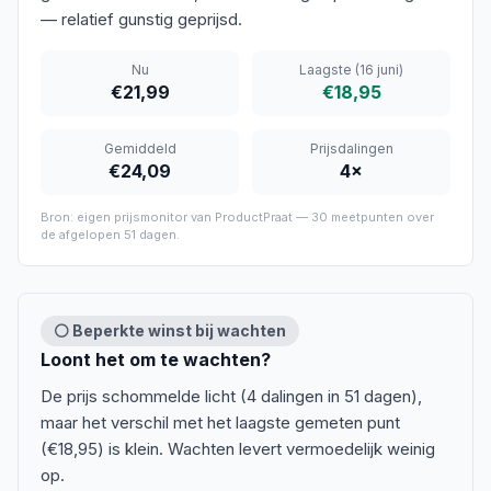
— relatief gunstig geprijsd.
Nu
Laagste
(16 juni)
€21,99
€18,95
Gemiddeld
Prijsdalingen
€24,09
4
×
Bron: eigen prijsmonitor van ProductPraat —
30
meetpunten over
de afgelopen
51 dagen
.
⚪ Beperkte winst bij wachten
Loont het om te wachten?
De prijs schommelde licht (4 dalingen in 51 dagen),
maar het verschil met het laagste gemeten punt
(€18,95) is klein. Wachten levert vermoedelijk weinig
op.