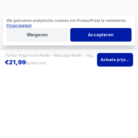
We gebruiken analytische cookies om ProductPraat te verbeteren.
Cookies
Privacybeleid
Weigeren
Accepteren
Tunturi Yoga Foam Roller - Massage Roller - Yoga Roller- EVA - 40cm - Incl. gratis fitness app
Actuele prijs
→
€
21,99
bij
Bol.com
Vind het beste product voor jouw situatie en vergelijk direct
actuele prijzen bij meerdere winkels.