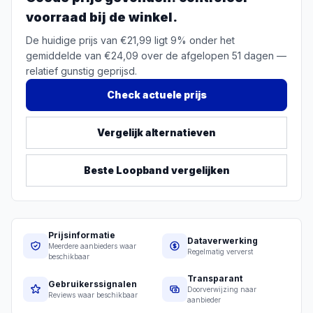
voorraad bij de winkel.
De huidige prijs van €21,99 ligt 9% onder het
gemiddelde van €24,09 over de afgelopen 51 dagen —
relatief gunstig geprijsd.
Check actuele prijs
Vergelijk alternatieven
Beste
Loopband
vergelijken
Prijsinformatie
Dataverwerking
Meerdere aanbieders waar
Regelmatig ververst
beschikbaar
Transparant
Gebruikerssignalen
Doorverwijzing naar
Reviews waar beschikbaar
aanbieder