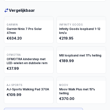
Vergelijkbaar
GARMIN
INFINITY GOODS
Garmin fēnix 7 Pro Solar
Infinity Goods loopband 1-12
47mm
km/u
€
634.20
€
219.95
OFMOTRA
M8 loopband met 11% helling
OFMOTRA kinderstep met
€
189.99
LED-wielen en dubbele rem
€
37.99
AJ-SPORTS
MOOV
AJ-Sports Walking Pad 370A
Moov Walk Plus met 15%
helling
€
109.99
€
370.00