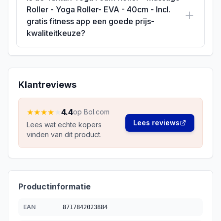
Roller - Yoga Roller- EVA - 40cm - Incl.
gratis fitness app een goede prijs-
kwaliteitkeuze?
Klantreviews
★
★
★
★
★
4.4
op Bol.com
Lees reviews
Lees wat echte kopers
vinden van dit product.
Productinformatie
EAN
8717842023884