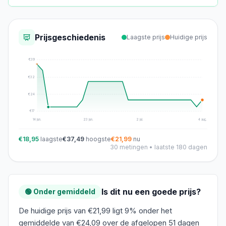
Prijsgeschiedenis
Laagste prijs
Huidige prijs
€
39
€
32
€
24
€
17
14 jun.
23 jun.
2 jul.
4 aug.
€18,95
laagste
€37,49
hoogste
€21,99
nu
30
metingen • laatste 180 dagen
Is dit nu een goede prijs?
🟢 Onder gemiddeld
De huidige prijs van €21,99 ligt 9% onder het
gemiddelde van €24,09 over de afgelopen 51 dagen