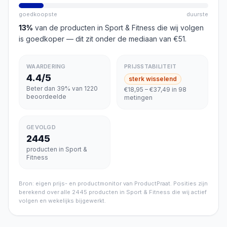
goedkoopste
duurste
13
%
van de producten in
Sport & Fitness
die wij volgen
is goedkoper
— dit zit onder de mediaan van €51
.
WAARDERING
PRIJSSTABILITEIT
4.4/5
sterk wisselend
Beter dan 39% van 1220
€18,95 – €37,49 in 98
beoordeelde
metingen
GEVOLGD
2445
producten in Sport &
Fitness
Bron: eigen prijs- en productmonitor van ProductPraat. Posities zijn
berekend over alle
2445
producten in
Sport & Fitness
die wij actief
volgen en wekelijks bijgewerkt.