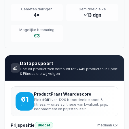
Gemeten dalingen
Gemiddeld elke
4
×
~
13
dgn
Mogelijke besparing
€3
Datapaspoort
Hoe dit product zich verhoudt tot
2445
producten in
Sport
& Fitness
die wij volgen
ProductPraat Waardescore
61
Plek
#
381
van
1220
beoordeelde
sport &
fitness
— onze synthese van kwaliteit, prijs,
/ 100
koopmoment en prijsstabiliteit.
Prijspositie
Budget
mediaan
€51