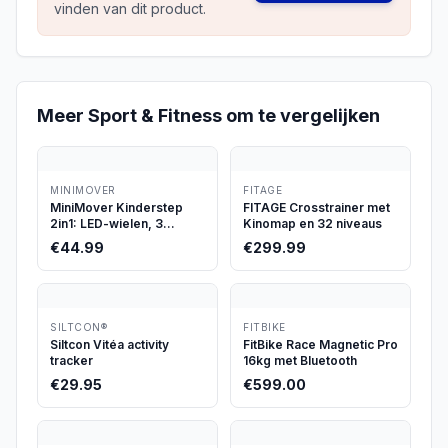
vinden van dit product.
Meer
Sport & Fitness
om te vergelijken
MINIMOVER
FITAGE
MiniMover Kinderstep
FITAGE Crosstrainer met
2in1: LED-wielen, 3
Kinomap en 32 niveaus
wielen, tot 50kg
€
44.99
€
299.99
SILTCON®
FITBIKE
Siltcon Vitéa activity
FitBike Race Magnetic Pro
tracker
16kg met Bluetooth
€
29.95
€
599.00