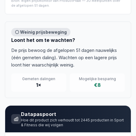
Bron: eigen prijsmonitor van ProductPraat —
30
meetpunten over
de afgelopen
51 dagen
.
⚪ Weinig prijsbeweging
Loont het om te wachten?
De prijs bewoog de afgelopen 51 dagen nauwelijks
(één gemeten daling). Wachten op een lagere prijs
loont hier waarschijnlijk weinig.
Gemeten dalingen
Mogelijke besparing
1
×
€8
Datapaspoort
Hoe dit product zich verhoudt tot
2445
producten in
Sport
& Fitness
die wij volgen