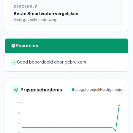
KEUZEHULP
Beste
Smartwatch
vergelijken
Vaak gezocht onderwerp
Voordelen
Goed beoordeeld door gebruikers
Prijsgeschiedenis
Laagste prijs
Huidige prijs
€
21
€
18
€
14