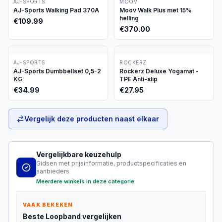
AJ-SPORTS
MOOV
AJ-Sports Walking Pad 370A
Moov Walk Plus met 15%
helling
€
109.99
€
370.00
AJ-SPORTS
ROCKERZ
AJ-Sports Dumbbellset 0,5-2
Rockerz Deluxe Yogamat -
KG
TPE Anti-slip
€
34.99
€
27.95
Vergelijk deze producten naast elkaar
Vergelijkbare keuzehulp
Gidsen met prijsinformatie, productspecificaties en
aanbieders
Meerdere winkels in deze categorie
VAAK BEKEKEN
Beste
Loopband
vergelijken