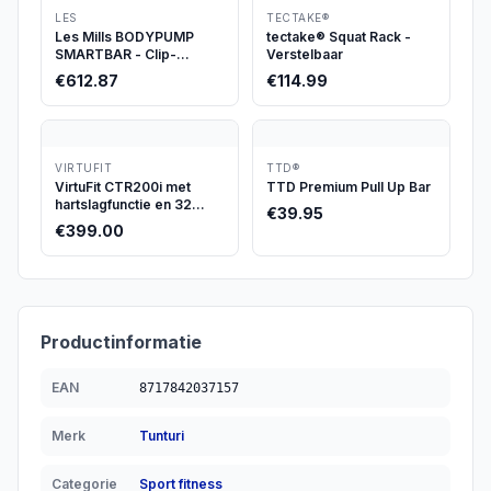
LES
TECTAKE®
Les Mills BODYPUMP
tectake® Squat Rack -
SMARTBAR - Clip-
Verstelbaar
schijven barbell set
€
612.87
€
114.99
VIRTUFIT
TTD®
VirtuFit CTR200i met
TTD Premium Pull Up Bar
hartslagfunctie en 32
€
39.95
niveaus
€
399.00
Productinformatie
EAN
8717842037157
Merk
Tunturi
Categorie
Sport fitness