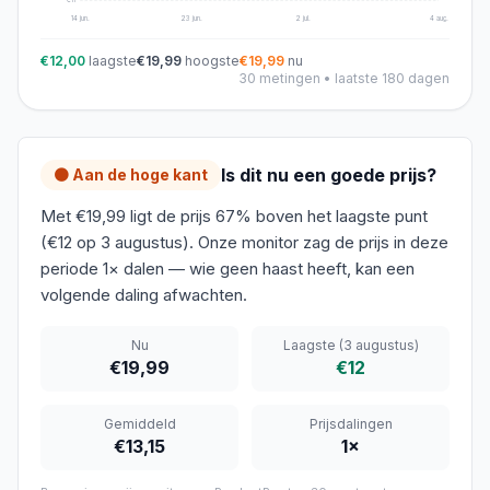
€
11
14 jun.
23 jun.
2 jul.
4 aug.
€12,00
laagste
€19,99
hoogste
€19,99
nu
30
metingen • laatste 180 dagen
Is dit nu een goede prijs?
🟠 Aan de hoge kant
Met €19,99 ligt de prijs 67% boven het laagste punt
(€12 op 3 augustus). Onze monitor zag de prijs in deze
periode 1× dalen — wie geen haast heeft, kan een
volgende daling afwachten.
Nu
Laagste
(3 augustus)
€19,99
€12
Gemiddeld
Prijsdalingen
€13,15
1
×