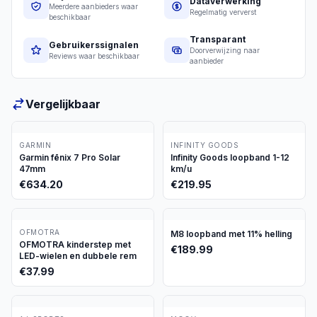
Dataverwerking
Meerdere aanbieders waar
Regelmatig ververst
beschikbaar
Transparant
Gebruikerssignalen
Doorverwijzing naar
Reviews waar beschikbaar
aanbieder
Vergelijkbaar
GARMIN
INFINITY GOODS
Garmin fēnix 7 Pro Solar
Infinity Goods loopband 1-12
47mm
km/u
€
634.20
€
219.95
OFMOTRA
M8 loopband met 11% helling
OFMOTRA kinderstep met
€
189.99
LED-wielen en dubbele rem
€
37.99