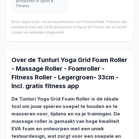
producten in Sport &
Fitness
Bron: eigen prijs- en productmonitor van ProductPraat. Posities zijn
berekend over alle
2445
producten in
Sport & Fitness
die wij actief
volgen en wekelijks bijgewerkt.
Over de
Tunturi Yoga Grid Foam Roller
- Massage Roller - Foamroller -
Fitness Roller - Legergroen- 33cm -
Incl. gratis fitness app
De Tunturi Yoga Grid Foam Roller is dé ideale
tool om jouw spieren soepel te houden en te
masseren voor, tijdens en na je trainingen. De
massage roller is gemaakt van hoge kwaliteit
EVA foam en ontworpen met een uniek
textuurdesign, wat zorgt voor een soepele en