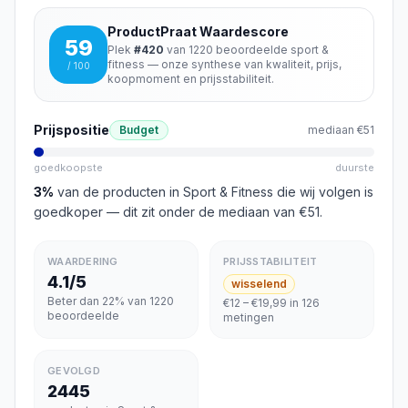
ProductPraat Waardescore
59
Plek
#
420
van
1220
beoordeelde
sport &
fitness
— onze synthese van kwaliteit, prijs,
/ 100
koopmoment en prijsstabiliteit.
Prijspositie
Budget
mediaan
€51
goedkoopste
duurste
3
%
van de producten in
Sport & Fitness
die wij volgen is
goedkoper
— dit zit onder de mediaan van €51
.
WAARDERING
PRIJSSTABILITEIT
4.1/5
wisselend
Beter dan 22% van 1220
€12 – €19,99 in 126
beoordeelde
metingen
GEVOLGD
2445